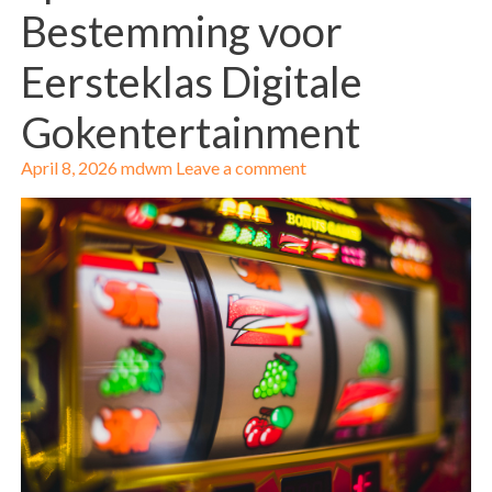
Bestemming voor
Eersteklas Digitale
Gokentertainment
April 8, 2026
mdwm
Leave a comment