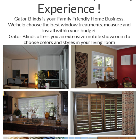
Experience !
Gator Blinds is your Family Friendly Home Business.
We help choose the best window treatments, measure and
install within your budget.
Gator Blinds offers you an extensive mobile showroom to
choose colors and styles in your living room