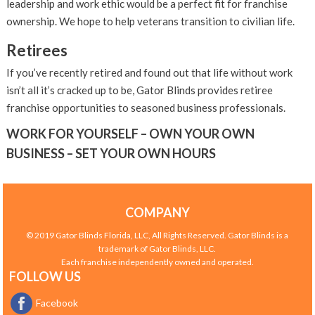
leadership and work ethic would be a perfect fit for franchise
ownership. We hope to help veterans transition to civilian life.
Retirees
If you’ve recently retired and found out that life without work
isn’t all it’s cracked up to be, Gator Blinds provides retiree
franchise opportunities to seasoned business professionals.
WORK FOR YOURSELF – OWN YOUR OWN
BUSINESS – SET YOUR OWN HOURS
COMPANY
© 2019 Gator Blinds Florida, LLC, All Rights Reserved. Gator Blinds is a
trademark of Gator Blinds, LLC.
Each franchise independently owned and operated.
FOLLOW US
Facebook