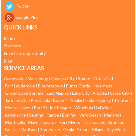
Twitter
Google Plus
QUICK LINKS
Blinds
Shutters
Franchise opportunity
Blog
SERVICE AREAS
Gainesville
Macclenny
Panama City
Starke
Titusville
Fort Lauderdale
Blountstown
Punta Gorda
Inverness
Green Cove Springs
East Naples
Lake City
Arcadia
Cross City
Jacksonville
Pensacola
Bunnell
Apalachicola
Quincy
Trenton
Moore Haven
Port St. Joe
Jasper
Wauchula
LaBelle
Brooksville
Sebring
Tampa
Bonifay
Vero Beach
Marianna
Monticello
Mayo
Tavares
Fort Myers
Tallahassee
Bronson
Bristol
Madison
Bradenton
Ocala
Stuart
Miami
Key West