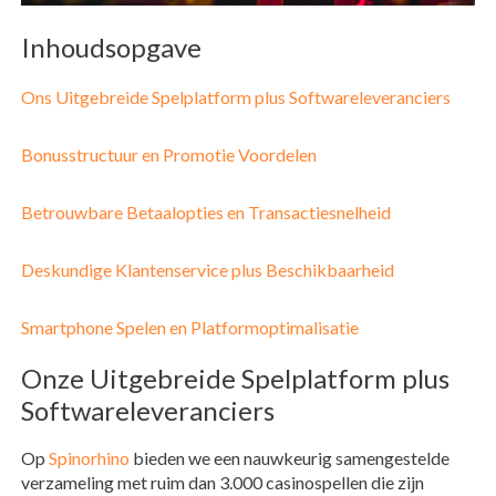
Inhoudsopgave
Ons Uitgebreide Spelplatform plus Softwareleveranciers
Bonusstructuur en Promotie Voordelen
Betrouwbare Betaalopties en Transactiesnelheid
Deskundige Klantenservice plus Beschikbaarheid
Smartphone Spelen en Platformoptimalisatie
Onze Uitgebreide Spelplatform plus
Softwareleveranciers
Op
Spinorhino
bieden we een nauwkeurig samengestelde
verzameling met ruim dan 3.000 casinospellen die zijn