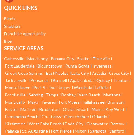
QUICK LINKS
Blinds
Shutters
Franchise opportunity
Blog
SERVICE AREAS
Gainesville
Macclenny
Panama City
Starke
Titusville
Fort Lauderdale
Blountstown
Punta Gorda
Inverness
Green Cove Springs
East Naples
Lake City
Arcadia
Cross City
Jacksonville
Pensacola
Bunnell
Apalachicola
Quincy
Trenton
Moore Haven
Port St. Joe
Jasper
Wauchula
LaBelle
Brooksville
Sebring
Tampa
Bonifay
Vero Beach
Marianna
Monticello
Mayo
Tavares
Fort Myers
Tallahassee
Bronson
Bristol
Madison
Bradenton
Ocala
Stuart
Miami
Key West
Fernandina Beach
Crestview
Okeechobee
Orlando
Kissimmee
West Palm Beach
Dade City
Clearwater
Bartow
Palatka
St. Augustine
Fort Pierce
Milton
Sarasota
Sanford