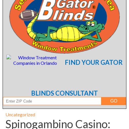
FIND YOUR GATOR
BLINDS CONSULTANT
Uncategorized
Spinogambino Casino: