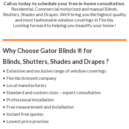
Call us today to schedule your free in-home consultation.
Residential, Commercial motorized and manual Blinds,
Shutters, Shades and Drapes. We’ll bring you the highest quality
and most fashionable window coverings in Florida.
Looking forward to helping you beautify your home !
Why Choose Gator Blinds ® for
Blinds, Shutters, Shades and Drapes ?
• Extensive and exclusive range of window coverings
• Florida licensed company
• Local manufacturers
• Standard and custom sizes – expert consultation
• Professional installation
• Free measurement and installation
• Instant free quotes
• Lowest price promise