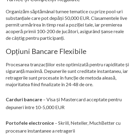
Organizăm săptămânal turnee tematice cu prize pool-uri
substanțiale care pot depăși 50,000 EUR. Clasamentele live
permit urmărirea în timp real a poziției tale, iar premierea
acoperă primii 100-200 de jucători, asigurând șanse reale
de câștig pentru participanți.
Opțiuni Bancare Flexibile
Procesarea tranzacțiilor este optimizată pentru rapiditate și
siguranță maximă. Depunerile sunt creditate instantaneu, iar
retragerile sunt procesate în funcție de metoda aleasă,
majoritatea fiind finalizate în 24-48 de ore.
Carduri bancare
– Visa și Mastercard acceptate pentru
depuneri între 10-5,000 EUR
Portofele electronice
– Skrill, Neteller, MuchBetter cu
procesare instantanee a retragerii