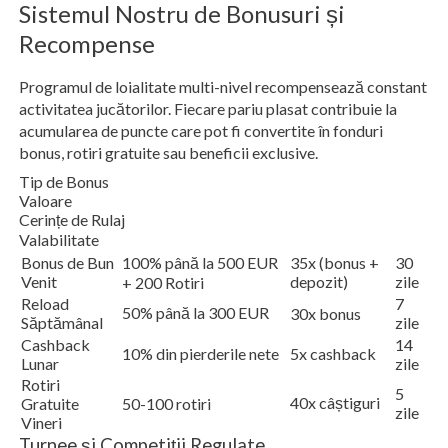
Sistemul Nostru de Bonusuri și
Recompense
Programul de loialitate multi-nivel recompensează constant
activitatea jucătorilor. Fiecare pariu plasat contribuie la
acumularea de puncte care pot fi convertite în fonduri
bonus, rotiri gratuite sau beneficii exclusive.
Tip de Bonus
Valoare
Cerințe de Rulaj
Valabilitate
Bonus de Bun
100% până la 500 EUR
35x (bonus +
30
Venit
depozit)
zile
+ 200 Rotiri
Reload
7
50% până la 300 EUR
30x bonus
Săptămânal
zile
Cashback
14
10% din pierderile nete
5x cashback
Lunar
zile
Rotiri
5
40x câștiguri
Gratuite
50-100 rotiri
zile
Vineri
Turnee și Competiții Regulate