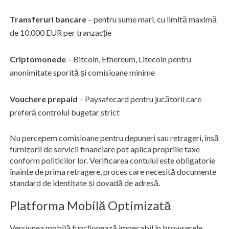
Transferuri bancare
– pentru sume mari, cu limită maximă
de 10,000 EUR per tranzacție
Criptomonede
– Bitcoin, Ethereum, Litecoin pentru
anonimitate sporită și comisioane minime
Vouchere prepaid
– Paysafecard pentru jucătorii care
preferă controlul bugetar strict
Nu percepem comisioane pentru depuneri sau retrageri, însă
furnizorii de servicii financiare pot aplica propriile taxe
conform politicilor lor. Verificarea contului este obligatorie
înainte de prima retragere, proces care necesită documente
standard de identitate și dovadă de adresă.
Platforma Mobilă Optimizată
Versiunea mobilă funcționează impecabil în browserele