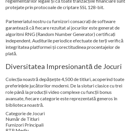
reglementărilor legale și că toate tranzacțiile financiare sunt
protejate prin protocoale de criptare SSL 128-bit.
Parteneriatul nostru cu furnizori consacrați de software
garantează că fiecare rezultat al jocurilor este generat de
algoritmi RNG (Random Number Generator) certificați
independent. Auditurile periodice efectuate de terți verifică
integritatea platformei și corectitudinea procentajelor de
plată.
Diversitatea Impresionantă de Jocuri
Colecția noastră depășește 4,500 de titluri, acoperind toate
preferințele jucătorilor moderni. De la sloturi clasice cu trei
role până la producții video complexe cu funcții bonus
avansate, fiecare categorie este reprezentată generos în
biblioteca noastră.
Categorie de Jocuri
Număr de Titluri
Furnizori Principali
RTP Mediu