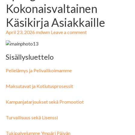
Kokonaisvaltainen
Käsikirja Asiakkaille
April 23, 2026
mdwm
Leave a comment
Sisällysluettelo
Pelielämys ja Pelivalikoimamme
Maksutavat ja Kotiutusprosessit
Kampanjatarjoukset sekä Promootiot
Turvallisuus sekä Lisenssi
Tukipalvelumme Ympäri Päivän