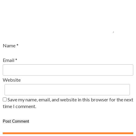
Name
*
Email
*
Website
Save my name, email, and website in this browser for the next
time I comment.