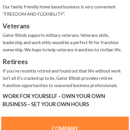
Our family friendly home based business is very convenient
“FREEDOM AND FLEXIBILITY”.
Veterans
Gator Blinds supports military veterans. Veterans skills,
leadership and work ethic would be a perfect fit for franchise
ownership. We hope to help veterans transition to civilian life.
Retirees
If you’ve recently retired and found out that life without work
isn’t all it’s cracked up to be, Gator Blinds provides retiree
franchise opportunities to seasoned business professionals.
WORK FOR YOURSELF – OWN YOUR OWN
BUSINESS – SET YOUR OWN HOURS
COMPANY