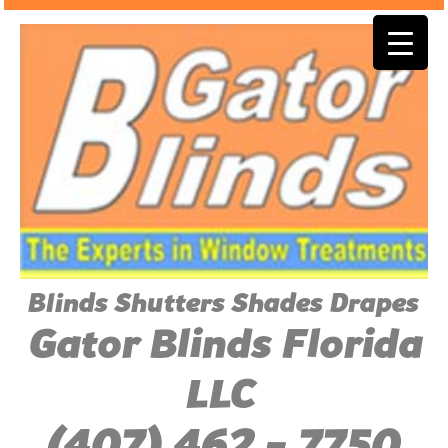
Blinds Shutters Shades Drapes
Gator Blinds Florida
LLC
(407) 462 - 7750