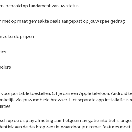
en, bepaald op fundament van uw status
n met op maat gemaakte deals aangepast op jouw speelgedrag
rzekerde prijzen
ies
pelers
voor portable toestellen. Of je dan een Apple telefoon, Android te
ankelijk via jouw mobiele browser. Het separate app installatie is n
aties.
h op de display afmeting aan, hetgeen navigatie intuïtief is ongeac
identiek aan de desktop-versie, waardoor je nimmer features moet