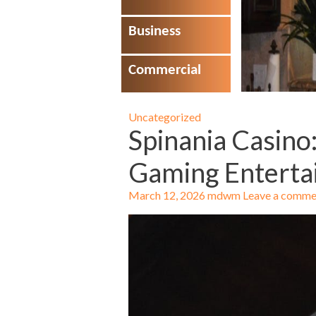
Business
Commercial
Uncategorized
Spinania Casino
Gaming Enterta
March 12, 2026
mdwm
Leave a comme