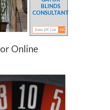
BLINDS
CONSULTANT
or Online