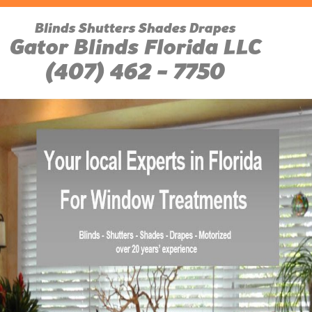
Blinds Shutters Shades Drapes
Gator Blinds Florida LLC
(407) 462 - 7750