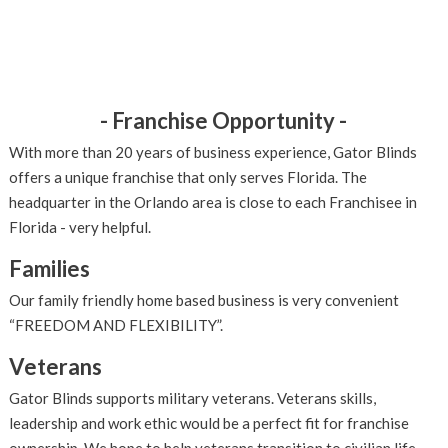
- Franchise Opportunity -
With more than 20 years of business experience, Gator Blinds
offers a unique franchise that only serves Florida. The
headquarter in the Orlando area is close to each Franchisee in
Florida - very helpful.
Families
Our family friendly home based business is very convenient
“FREEDOM AND FLEXIBILITY”.
Veterans
Gator Blinds supports military veterans. Veterans skills,
leadership and work ethic would be a perfect fit for franchise
ownership. We hope to help veterans transition to civilian life.