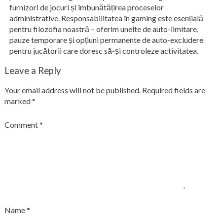
furnizori de jocuri și îmbunătățirea proceselor
administrative. Responsabilitatea în gaming este esențială
pentru filozofia noastră – oferim unelte de auto-limitare,
pauze temporare și opțiuni permanente de auto-excludere
pentru jucătorii care doresc să-și controleze activitatea.
Leave a Reply
Your email address will not be published.
Required fields are
marked
*
Comment
*
Name
*