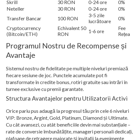
Skrill
30 RON
0-24 ore
0%
Neteller
30 RON
0-24 ore
0%
3-5 zile
Transfer Bancar
100 RON
0%
lucrătoare
Cryptocurrency
Echivalent 50
Fee
1-6 ore
(Bitcoin/ETH)
RON
Rețea
Programul Nostru de Recompense și
Avantaje
Sistemul nostru de fidelitate pe multiple niveluri premiază
fiecare sesiune de joc. Punctele acumulate pot fi
transformate în credite bonus, rotiri gratuite sau intrări în
turnee exclusive cu premii garantate.
Structura Avantajelor pentru Utilizatorii Activi
Orice pariu pus adaugă la progresul tău prin cele 6 niveluri
VIP: Bronze, Argint, Gold, Platinum, Diamond și Ultimate.
Cu cât avansezi, cu atât beneficiile devin mai substanțiale –
rate de conversie îmbunătățite, manageri personali dedicați,
plafoane de retragere majorate și invitații la evenimente