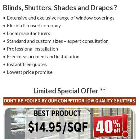
Blinds, Shutters, Shades and Drapes ?
• Extensive and exclusive range of window coverings
• Florida licensed company
• Local manufacturers
• Standard and custom sizes – expert consultation
• Professional installation
• Free measurement and installation
• Instant free quotes
• Lowest price promise
Limited Special Offer **