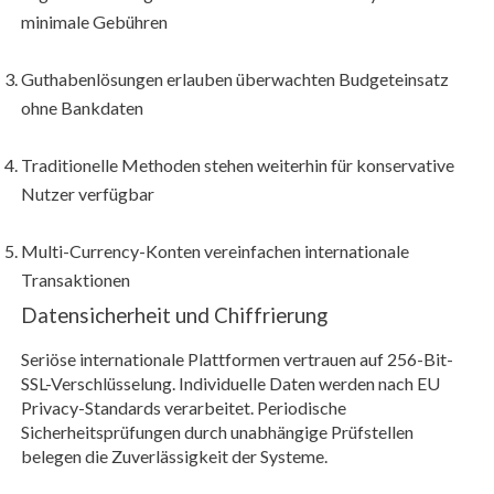
minimale Gebühren
Guthabenlösungen erlauben überwachten Budgeteinsatz
ohne Bankdaten
Traditionelle Methoden stehen weiterhin für konservative
Nutzer verfügbar
Multi-Currency-Konten vereinfachen internationale
Transaktionen
Datensicherheit und Chiffrierung
Seriöse internationale Plattformen vertrauen auf 256-Bit-
SSL-Verschlüsselung. Individuelle Daten werden nach EU
Privacy-Standards verarbeitet. Periodische
Sicherheitsprüfungen durch unabhängige Prüfstellen
belegen die Zuverlässigkeit der Systeme.