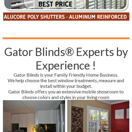
Gator Blinds® Experts by
Experience !
Gator Blinds is your Family Friendly Home Business.
We help choose the best window treatments, measure and
install within your budget.
Gator Blinds offers you an extensive mobile showroom to
choose colors and styles in your living room