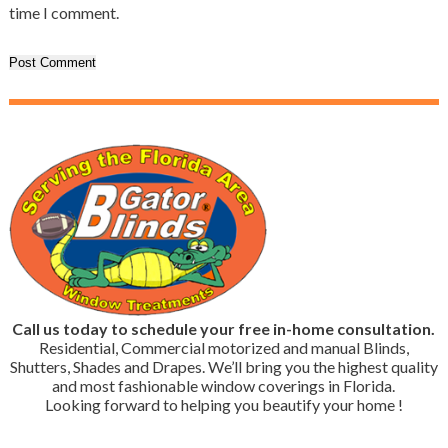
time I comment.
Call us today to schedule your free in-home consultation.
Residential, Commercial motorized and manual Blinds,
Shutters, Shades and Drapes. We’ll bring you the highest quality
and most fashionable window coverings in Florida.
Looking forward to helping you beautify your home !