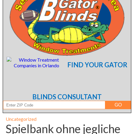
FIND YOUR GATOR
BLINDS CONSULTANT
Uncategorized
Spielbank ohne jegliche