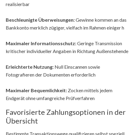
realisierbar
Beschleunigte Überweisungen:
Gewinne kommen an das
Bankkonto merklich zügiger, vielfach im Rahmen einiger h
Maximaler Informationsschutz:
Geringe Transmission
kritischer individueller Angaben in Richtung Außenstehende
Erleichterte Nutzung:
Null Einscannen sowie
Fotografieren der Dokumenten erforderlich
Maximaler Bequemlichkeit:
Zocken mittels jedem
Endgerät ohne umfangreiche Prüfverfahren
Favorisierte Zahlungsoptionen in der
Übersicht
Bestimmte Transaktionswege qualifizieren selbst speziell