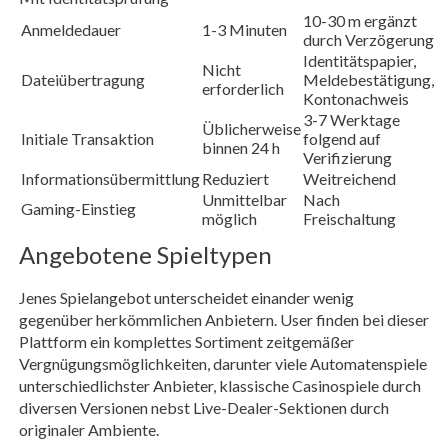
10-30 m ergänzt
Anmeldedauer
1-3 Minuten
durch Verzögerung
Identitätspapier,
Nicht
Dateiübertragung
Meldebestätigung,
erforderlich
Kontonachweis
3-7 Werktage
Üblicherweise
Initiale Transaktion
folgend auf
binnen 24 h
Verifizierung
Informationsübermittlung
Reduziert
Weitreichend
Unmittelbar
Nach
Gaming-Einstieg
möglich
Freischaltung
Angebotene Spieltypen
Jenes Spielangebot unterscheidet einander wenig
gegenüber herkömmlichen Anbietern. User finden bei dieser
Plattform ein komplettes Sortiment zeitgemäßer
Vergnügungsmöglichkeiten, darunter viele Automatenspiele
unterschiedlichster Anbieter, klassische Casinospiele durch
diversen Versionen nebst Live-Dealer-Sektionen durch
originaler Ambiente.