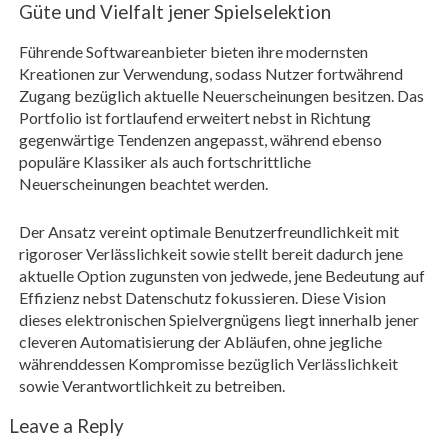
Güte und Vielfalt jener Spielselektion
Führende Softwareanbieter bieten ihre modernsten
Kreationen zur Verwendung, sodass Nutzer fortwährend
Zugang bezüglich aktuelle Neuerscheinungen besitzen. Das
Portfolio ist fortlaufend erweitert nebst in Richtung
gegenwärtige Tendenzen angepasst, während ebenso
populäre Klassiker als auch fortschrittliche
Neuerscheinungen beachtet werden.
Der Ansatz vereint optimale Benutzerfreundlichkeit mit
rigoroser Verlässlichkeit sowie stellt bereit dadurch jene
aktuelle Option zugunsten von jedwede, jene Bedeutung auf
Effizienz nebst Datenschutz fokussieren. Diese Vision
dieses elektronischen Spielvergnügens liegt innerhalb jener
cleveren Automatisierung der Abläufen, ohne jegliche
währenddessen Kompromisse bezüglich Verlässlichkeit
sowie Verantwortlichkeit zu betreiben.
Leave a Reply