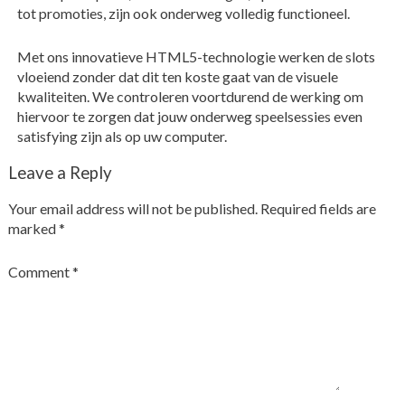
tot promoties, zijn ook onderweg volledig functioneel.
Met ons innovatieve HTML5-technologie werken de slots
vloeiend zonder dat dit ten koste gaat van de visuele
kwaliteiten. We controleren voortdurend de werking om
hiervoor te zorgen dat jouw onderweg speelsessies even
satisfying zijn als op uw computer.
Leave a Reply
Your email address will not be published.
Required fields are
marked
*
Comment
*