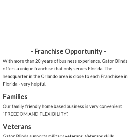
- Franchise Opportunity -
With more than 20 years of business experience, Gator Blinds
offers a unique franchise that only serves Florida. The
headquarter in the Orlando area is close to each Franchisee in
Florida - very helpful.
Families
Our family friendly home based business is very convenient
“FREEDOM AND FLEXIBILITY”.
Veterans
Gator Blinds supports military veterans. Veterans skills,