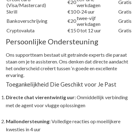
€20
Gratis
(Visa/Mastercard)
werkdagen
Skrill
€10
0-24 uur
Gratis
twee-vijf
Bankoverschrijving
€20
Gratis
werkdagen
Cryptovaluta
€15
0 tot 12 uur
Gratis
Persoonlijke Ondersteuning
Ons supportteam bestaat uit getrainde experts die paraat
staan om je te assisteren. Ons denken dat directe aandacht
het onderscheid creëert tussen ‘n goede en excellente
ervaring.
Toegankelijkheid Die Geschikt voor Je Past
Directe chat vierentwintig uur:
Onmiddellijk verbinding
met de agent voor vlugge oplossingen
Mailondersteuning:
Volledige reacties op moeilijkere
kwesties in 4 uur