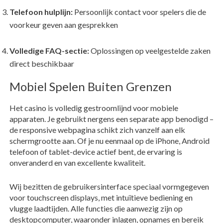
Telefoon hulplijn:
Persoonlijk contact voor spelers die de
voorkeur geven aan gesprekken
Volledige FAQ-sectie:
Oplossingen op veelgestelde zaken
direct beschikbaar
Mobiel Spelen Buiten Grenzen
Het casino is volledig gestroomlijnd voor mobiele
apparaten. Je gebruikt nergens een separate app benodigd –
de responsive webpagina schikt zich vanzelf aan elk
schermgrootte aan. Of je nu eenmaal op de iPhone, Android
telefoon of tablet-device actief bent, de ervaring is
onveranderd en van excellente kwaliteit.
Wij bezitten de gebruikersinterface speciaal vormgegeven
voor touchscreen displays, met intuïtieve bediening en
vlugge laadtijden. Alle functies die aanwezig zijn op
desktopcomputer, waaronder inlagen, opnames en bereik