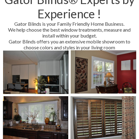
Experience !
Gator Blinds is your Family Friendly Home Business.
We help choose the best window treatments, measure and
install within your budget.
Gator Blinds offers you an extensive mobile showroom to
choose colors and styles in your living room