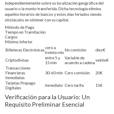
independientemente sobre su localización geográfica del
usuario o la monto transferida. Dicha tecnología elimina
aquellos horarios de bancos y estos días feriados siendo
obstáculos en obtener con su capital.
Método de Pago
Tiempo en Tramitación
Cargos
Mínimo Inferior
cero a
Billeteras Electrónicas
Sin comisión
diez€
treinta min
entre 5 y
Variable de
Criptodivisas
veinte€
15 min
acuerdo a cadena
Transacciones
Financieras
30-60 min
Cero comisión
20€
Inmediatas
Tarjetas Prepago
Inmediato
Cero tarifa
15€
Digitales
Verificación para la Usuario: Un
Requisito Preliminar Esencial