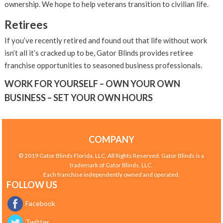
ownership. We hope to help veterans transition to civilian life.
Retirees
If you’ve recently retired and found out that life without work
isn’t all it’s cracked up to be, Gator Blinds provides retiree
franchise opportunities to seasoned business professionals.
WORK FOR YOURSELF – OWN YOUR OWN
BUSINESS – SET YOUR OWN HOURS
COMPANY
© 2019 Gator Blinds Florida, LLC, All Rights Reserved. Gator Blinds is a
trademark of Gator Blinds, LLC.
Each franchise independently owned and operated.
FOLLOW US
Facebook
Twitter