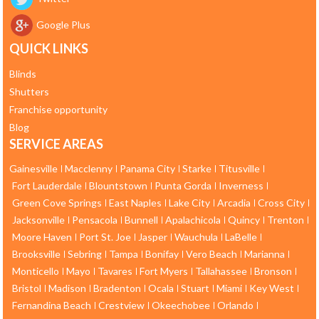
Google Plus
QUICK LINKS
Blinds
Shutters
Franchise opportunity
Blog
SERVICE AREAS
Gainesville
Macclenny
Panama City
Starke
Titusville
Fort Lauderdale
Blountstown
Punta Gorda
Inverness
Green Cove Springs
East Naples
Lake City
Arcadia
Cross City
Jacksonville
Pensacola
Bunnell
Apalachicola
Quincy
Trenton
Moore Haven
Port St. Joe
Jasper
Wauchula
LaBelle
Brooksville
Sebring
Tampa
Bonifay
Vero Beach
Marianna
Monticello
Mayo
Tavares
Fort Myers
Tallahassee
Bronson
Bristol
Madison
Bradenton
Ocala
Stuart
Miami
Key West
Fernandina Beach
Crestview
Okeechobee
Orlando