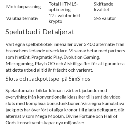
Total HTML5-
Skiftande
Mobilanpassning
optimering
kvalitet
12+ valutor inkl.
Valutaalternativ
3-6 valutor
krypto
Spelutbud i Detaljerat
Vårt egna spelbibliotek innehåller över 3 400 alternativ från
branschens ledande utvecklare. Vi samarbetar med partners
som NetEnt, Pragmatic Play, Evolution Gaming,
Microgaming, Play’n GO och åtskilliga fler för att garantera
att detta utbud alltid är fräscht och varierat.
Slots och Jackpottspel på SimSinos
Spelautomater bildar kärnan i vårt erbjudande med
everything från konventionella klassiker till samtida video
slots med komplexa bonusfunktioner. Våra egna kumulativa
jackpots har överfört otaliga kronor till glada deltagare, där
alternativ som Mega Moolah, Divine Fortune och Hall of
Gods konsekvent skapar nya miljonärer.