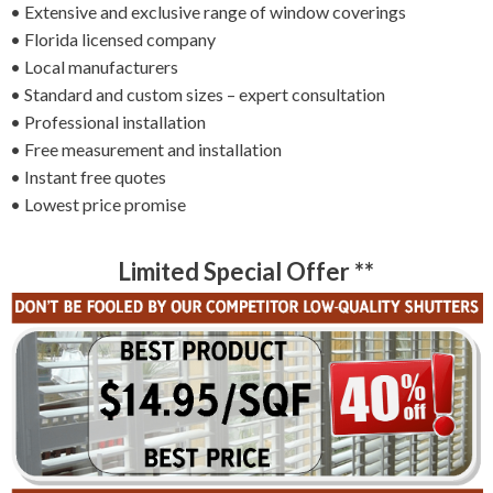
• Extensive and exclusive range of window coverings
• Florida licensed company
• Local manufacturers
• Standard and custom sizes – expert consultation
• Professional installation
• Free measurement and installation
• Instant free quotes
• Lowest price promise
Limited Special Offer **