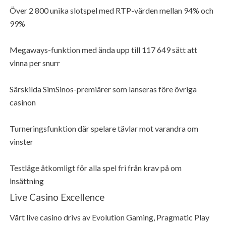
Över 2 800 unika slotspel med RTP-värden mellan 94% och
99%
Megaways-funktion med ända upp till 117 649 sätt att
vinna per snurr
Särskilda SimSinos-premiärer som lanseras före övriga
casinon
Turneringsfunktion där spelare tävlar mot varandra om
vinster
Testläge åtkomligt för alla spel fri från krav på om
insättning
Live Casino Excellence
Vårt live casino drivs av Evolution Gaming, Pragmatic Play