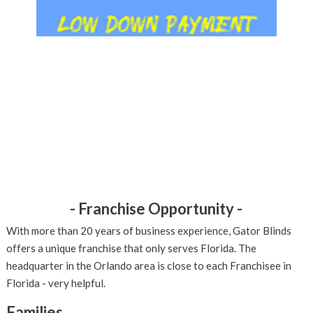
- Franchise Opportunity -
With more than 20 years of business experience, Gator Blinds
offers a unique franchise that only serves Florida. The
headquarter in the Orlando area is close to each Franchisee in
Florida - very helpful.
Families