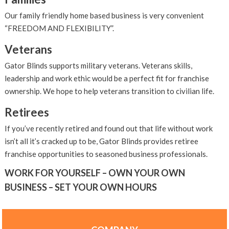
Our family friendly home based business is very convenient
“FREEDOM AND FLEXIBILITY”.
Veterans
Gator Blinds supports military veterans. Veterans skills,
leadership and work ethic would be a perfect fit for franchise
ownership. We hope to help veterans transition to civilian life.
Retirees
If you’ve recently retired and found out that life without work
isn’t all it’s cracked up to be, Gator Blinds provides retiree
franchise opportunities to seasoned business professionals.
WORK FOR YOURSELF – OWN YOUR OWN
BUSINESS – SET YOUR OWN HOURS