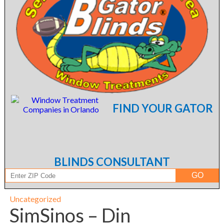
FIND YOUR GATOR
BLINDS CONSULTANT
Uncategorized
SimSinos – Din