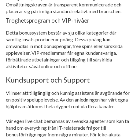
Omsättningskraven är transparent kommunicerade och
placerar sig på rimliga standard relativt med branschen.
Troghetsprogram och VIP-nivåer
Detta bonussystem består av sju olika kategorier där
samtlig insats producerar poäng. Dessa poäng kan
omvandlas in mot bonuspengar, free spins eller särskilda
upplevelser. VIP-medlemmar får egna kundansvariga,
förbättrade utbetalningar och tillgång till särskilda
aktiviteter såväl online och offline.
Kundsupport och Support
Vi inser att tillgänglig och kunnig assistans är avgörande för
en positiv spelupplevelse. Av den anledningen har vårt egna
hjälpteam åtkomst hela dygnet runt via flera kanaler.
Vår egen live chat bemannas av svenska agenter som kan ta
hand om everything från IT-relaterade frågor till
bonusförfrågningar inom några minuter. För icke-akuta