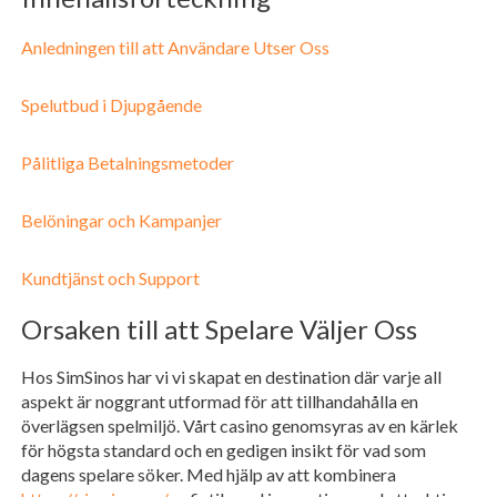
Anledningen till att Användare Utser Oss
Spelutbud i Djupgående
Pålitliga Betalningsmetoder
Belöningar och Kampanjer
Kundtjänst och Support
Orsaken till att Spelare Väljer Oss
Hos SimSinos har vi vi skapat en destination där varje all
aspekt är noggrant utformad för att tillhandahålla en
överlägsen spelmiljö. Vårt casino genomsyras av en kärlek
för högsta standard och en gedigen insikt för vad som
dagens spelare söker. Med hjälp av att kombinera