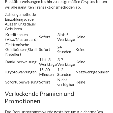
Banküberweisungen bis hin zu zeitgemäßen Cryptos bieten
wir alle gängigen Transaktionsmethoden ab.
Zahlungsmethode
Einzahlungsdauer
Auszahlungsdauer
Gebühren
Kreditkarten
3 bis 5
Sofort
Keine
(Visa/Mastercard)
Werktage
Elektronische
24
Geldbörsen (Skrill,
Sofort
Keine
Stunden
Neteller)
1 bis 3
3-7
Banküberweisung
Keine
Werktage
Werktage
15-30
1-2
Kryptowährungen
Netzwerkgebühren
Minuten
Stunden
Nicht
Sofortüberweisung
Sofort
Keine
verfügbar
Verlockende Prämien und
Promotionen
Das Bonusprogramm wurde gestaltet, um gleichermaßen