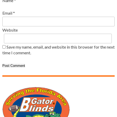
Name
*
Email
*
Website
Save my name, email, and website in this browser for the next
time I comment.