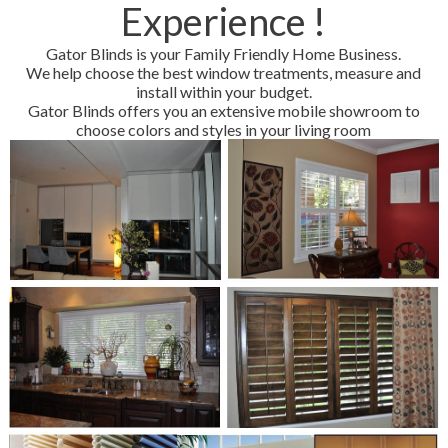
Experience !
Gator Blinds is your Family Friendly Home Business.
We help choose the best window treatments, measure and
install within your budget.
Gator Blinds offers you an extensive mobile showroom to
choose colors and styles in your living room