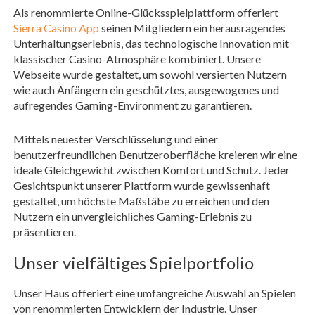
Als renommierte Online-Glücksspielplattform offeriert
Sierra Casino App
seinen Mitgliedern ein herausragendes
Unterhaltungserlebnis, das technologische Innovation mit
klassischer Casino-Atmosphäre kombiniert. Unsere
Webseite wurde gestaltet, um sowohl versierten Nutzern
wie auch Anfängern ein geschütztes, ausgewogenes und
aufregendes Gaming-Environment zu garantieren.
Mittels neuester Verschlüsselung und einer
benutzerfreundlichen Benutzeroberfläche kreieren wir eine
ideale Gleichgewicht zwischen Komfort und Schutz. Jeder
Gesichtspunkt unserer Plattform wurde gewissenhaft
gestaltet, um höchste Maßstäbe zu erreichen und den
Nutzern ein unvergleichliches Gaming-Erlebnis zu
präsentieren.
Unser vielfältiges Spielportfolio
Unser Haus offeriert eine umfangreiche Auswahl an Spielen
von renommierten Entwicklern der Industrie. Unser