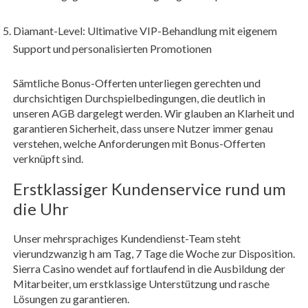
Diamant-Level: Ultimative VIP-Behandlung mit eigenem
Support und personalisierten Promotionen
Sämtliche Bonus-Offerten unterliegen gerechten und
durchsichtigen Durchspielbedingungen, die deutlich in
unseren AGB dargelegt werden. Wir glauben an Klarheit und
garantieren Sicherheit, dass unsere Nutzer immer genau
verstehen, welche Anforderungen mit Bonus-Offerten
verknüpft sind.
Erstklassiger Kundenservice rund um
die Uhr
Unser mehrsprachiges Kundendienst-Team steht
vierundzwanzig h am Tag, 7 Tage die Woche zur Disposition.
Sierra Casino wendet auf fortlaufend in die Ausbildung der
Mitarbeiter, um erstklassige Unterstützung und rasche
Lösungen zu garantieren.