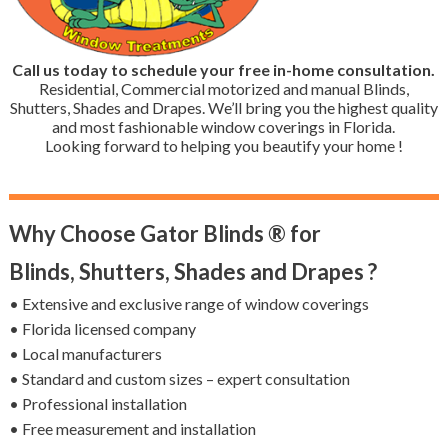
Call us today to schedule your free in-home consultation.
Residential, Commercial motorized and manual Blinds,
Shutters, Shades and Drapes. We’ll bring you the highest quality
and most fashionable window coverings in Florida.
Looking forward to helping you beautify your home !
Why Choose Gator Blinds ® for
Blinds, Shutters, Shades and Drapes ?
• Extensive and exclusive range of window coverings
• Florida licensed company
• Local manufacturers
• Standard and custom sizes – expert consultation
• Professional installation
• Free measurement and installation