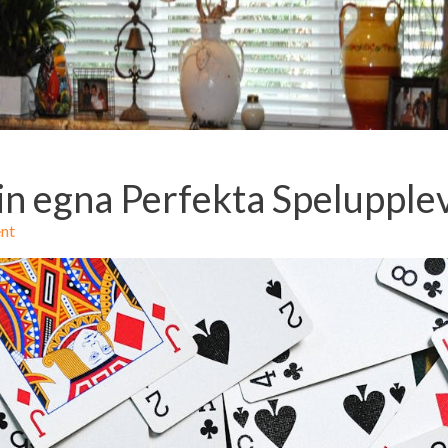
in egna Perfekta Spelupplev
nt