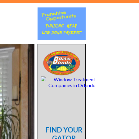
FIND YOUR
GATOR