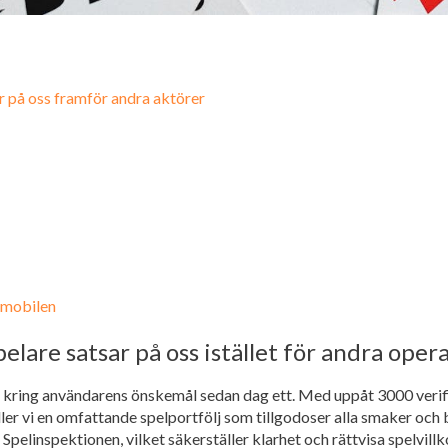
ar på oss framför andra aktörer
 mobilen
pelare satsar på oss istället för andra oper
m kring användarens önskemål sedan dag ett. Med uppåt 3000 veri
er vi en omfattande spelportfölj som tillgodoser alla smaker och 
pelinspektionen, vilket säkerställer klarhet och rättvisa spelvillk