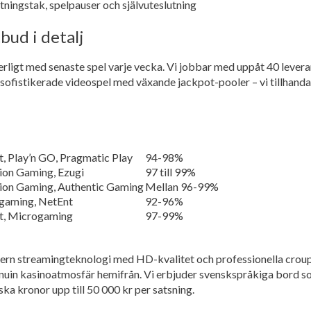
tningstak, spelpauser och självuteslutning
ud i detalj
ligt med senaste spel varje vecka. Vi jobbar med uppåt 40 leveran
ill sofistikerade videospel med växande jackpot-pooler – vi tillhanda
, Play’n GO, Pragmatic Play
94-98%
ion Gaming, Ezugi
97 till 99%
ion Gaming, Authentic Gaming
Mellan 96-99%
gaming, NetEnt
92-96%
t, Microgaming
97-99%
odern streamingteknologi med HD-kvalitet och professionella cro
enuin kasinoatmosfär hemifrån. Vi erbjuder svenskspråkiga bord s
ka kronor upp till 50 000 kr per satsning.