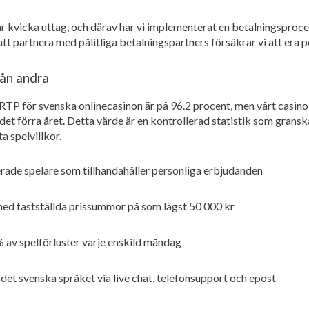
ar kvicka uttag, och därav har vi implementerat en betalningsproce
t partnera med pålitliga betalningspartners försäkrar vi att era 
rån andra
RTP för svenska onlinecasinon är på 96.2 procent, men vårt casin
et förra året. Detta värde är en kontrollerad statistik som gransk
a spelvillkor.
rade spelare som tillhandahåller personliga erbjudanden
med fastställda prissummor på som lägst 50 000 kr
av spelförluster varje enskild måndag
det svenska språket via live chat, telefonsupport och epost