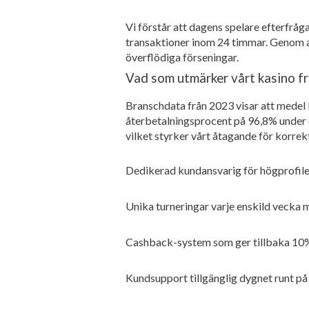
Vi förstår att dagens spelare efterfråg
transaktioner inom 24 timmar. Genom at
överflödiga förseningar.
Vad som utmärker vårt kasino f
Branschdata från 2023 visar att medel 
återbetalningsprocent på 96,8% under d
vilket styrker vårt åtagande för korrekt
Dedikerad kundansvarig för högprofile
Unika turneringar varje enskild vecka 
Cashback-system som ger tillbaka 10% 
Kundsupport tillgänglig dygnet runt på 