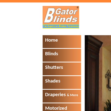
Home
Blinds
Shutters
Shades
Draperies
& More
Motorized