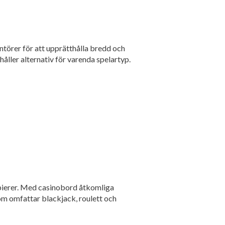
törer för att upprätthålla bredd och
håller alternativ för varenda spelartyp.
upierer. Med casinobord åtkomliga
om omfattar blackjack, roulett och