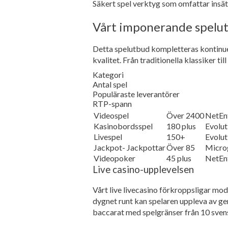
Säkert spel verktyg som omfattar insät
Vårt imponerande spelutb
Detta spelutbud kompletteras kontinuer
kvalitet. Från traditionella klassiker t
Kategori
Antal spel
Populäraste leverantörer
RTP-spann
Videospel
Över 2400
NetEnt
Kasinobordsspel
180 plus
Evolut
Livespel
150+
Evolut
Jackpot- Jackpottar
Över 85
Micro
Videopoker
45 plus
NetEn
Live casino-upplevelsen
Vårt live livecasino förkroppsligar m
dygnet runt kan spelaren uppleva av g
baccarat med spelgränser från 10 svens