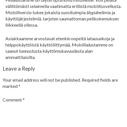
välittömästi selaimella vaatimatta erillistä mobiilisovellusta.
Mobiiliversio tukee jokaista suosituimpia älypuhelimia ja
käyttöjärjestelmiä, tarjoten saumattoman pelikokemuksen
liikkeellä ollessa.
Asiakkaamme arvostavat etenkin nopeitä latausaikoja ja
helppokäyttöistä käyttöliittymää. Mobiilialustamme on
saanut tunnustusta käyttömukavuudesta alan
ammattilaisilta.
Leave a Reply
Your email address will not be published.
Required fields are
marked
*
Comment
*