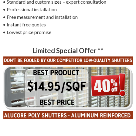
• Standard and custom sizes – expert consultation
• Professional installation
• Free measurement and installation
• Instant free quotes
• Lowest price promise
Limited Special Offer **