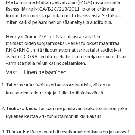
Me toimimme Maltan pelivalvojan (MGA) myöntämällä
lisenssillä nro MGA/B2C/213/2011, joka on eräs alan
kunnioitetuimmista ja tiukimmista lisensseistä. Se takaa,
miten kaikki pelaaminen on säänneltyä ja auditoitua.
Hyödynnämme 256-bittistä salausta kaikkien
transaktioiden suojaamiseksi. Pelien tulokset määrittää
RNG (RNG), mitä riippumattomat tarkastajat auditoivat
usein. eCOGRA sertifioi pelialustamme neljännesvuosittain
varmistamalla reilun kasinopelaamisen.
Vastuullinen pelaaminen
Talletusrajat:
Voit asettaa vuorokautisia, viikon tai
kuukauden talletusrajoja tilillesi milloin hyvänsä
Tauko-oikeus:
Tarjoamme joustavan taukotoiminnon, joka
kykenee kestää 24- tunnista moniin kuukausiin
Tilin sulku:
Permanentti itsesulkumahdollisuus on jatkuvasti