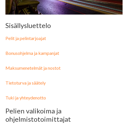
Sisällysluettelo
Pelit ja pelintarjoajat
Bonusohjelma ja kampanjat
Maksumenetelmät ja nostot
Tietoturva ja säätely
Tuki ja yhteydenotto
Pelien valikoima ja
ohjelmistotoimittajat