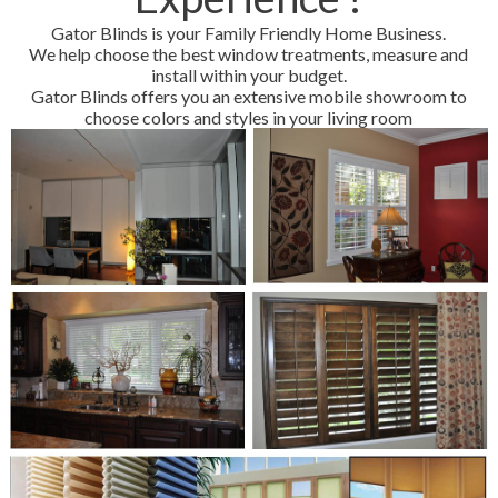
Gator Blinds is your Family Friendly Home Business.
We help choose the best window treatments, measure and
install within your budget.
Gator Blinds offers you an extensive mobile showroom to
choose colors and styles in your living room