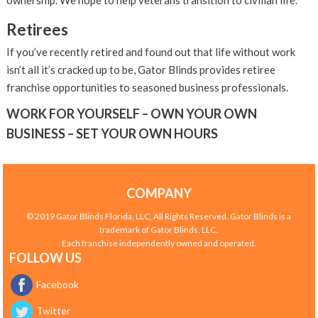
Retirees
If you’ve recently retired and found out that life without work
isn’t all it’s cracked up to be, Gator Blinds provides retiree
franchise opportunities to seasoned business professionals.
WORK FOR YOURSELF – OWN YOUR OWN
BUSINESS – SET YOUR OWN HOURS
COMPANY
© 2019 Gator Blinds Florida, LLC, All Rights Reserved. Gator Blinds is a
trademark of Gator Blinds, LLC.
Each franchise independently owned and operated.
FOLLOW US
Facebook
Twitter