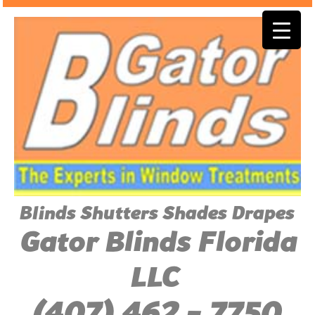
Blinds Shutters Shades Drapes
Gator Blinds Florida
LLC
(407) 462 - 7750