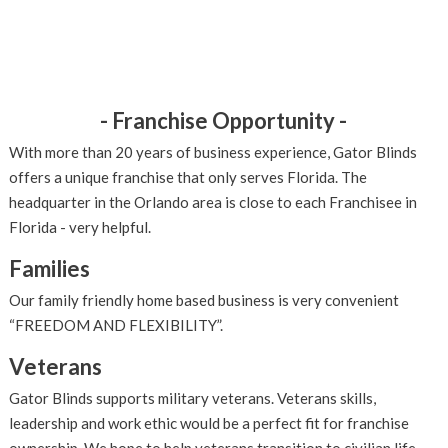
- Franchise Opportunity -
With more than 20 years of business experience, Gator Blinds
offers a unique franchise that only serves Florida. The
headquarter in the Orlando area is close to each Franchisee in
Florida - very helpful.
Families
Our family friendly home based business is very convenient
“FREEDOM AND FLEXIBILITY”.
Veterans
Gator Blinds supports military veterans. Veterans skills,
leadership and work ethic would be a perfect fit for franchise
ownership. We hope to help veterans transition to civilian life.