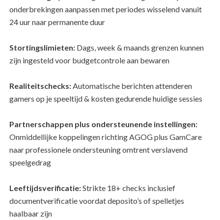
onderbrekingen aanpassen met periodes wisselend vanuit
24 uur naar permanente duur
Stortingslimieten:
Dags, week & maands grenzen kunnen
zijn ingesteld voor budgetcontrole aan bewaren
Realiteitschecks:
Automatische berichten attenderen
gamers op je speeltijd & kosten gedurende huidige sessies
Partnerschappen plus ondersteunende instellingen:
Onmiddellijke koppelingen richting AGOG plus GamCare
naar professionele ondersteuning omtrent verslavend
speelgedrag
Leeftijdsverificatie:
Strikte 18+ checks inclusief
documentverificatie voordat deposito’s of spelletjes
haalbaar zijn