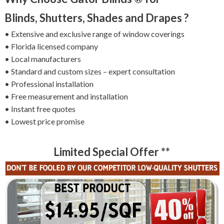
Blinds, Shutters, Shades and Drapes ?
• Extensive and exclusive range of window coverings
• Florida licensed company
• Local manufacturers
• Standard and custom sizes – expert consultation
• Professional installation
• Free measurement and installation
• Instant free quotes
• Lowest price promise
Limited Special Offer **