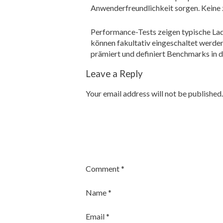
Anwenderfreundlichkeit sorgen. Keine 
Performance-Tests zeigen typische Lad
können fakultativ eingeschaltet werde
prämiert und definiert Benchmarks in d
Leave a Reply
Your email address will not be published.
Comment
*
Name
*
Email
*