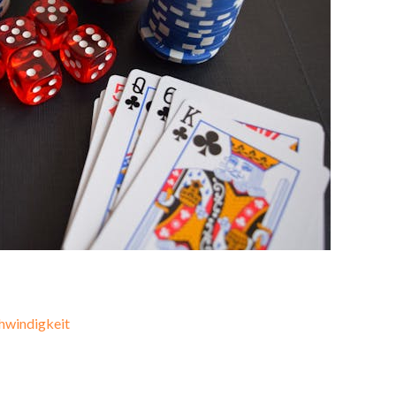
hwindigkeit