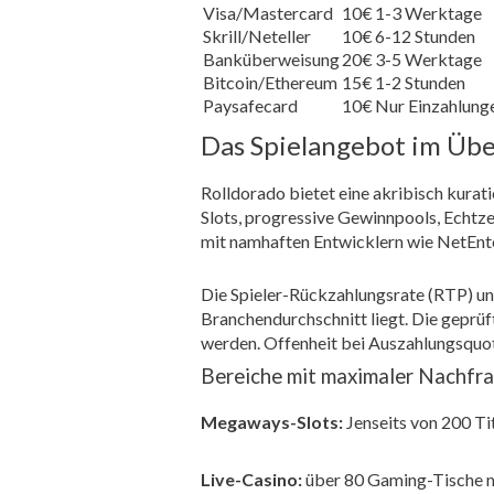
Visa/Mastercard
10€
1-3 Werktage
Skrill/Neteller
10€
6-12 Stunden
Banküberweisung
20€
3-5 Werktage
Bitcoin/Ethereum
15€
1-2 Stunden
Paysafecard
10€
Nur Einzahlung
Das Spielangebot im Übe
Rolldorado bietet eine akribisch kura
Slots, progressive Gewinnpools, Echtze
mit namhaften Entwicklern wie NetEnt
Die Spieler-Rückzahlungsrate (RTP) uns
Branchendurchschnitt liegt. Die gepr
werden. Offenheit bei Auszahlungsquote
Bereiche mit maximaler Nachfr
Megaways-Slots:
Jenseits von 200 Ti
Live-Casino:
über 80 Gaming-Tische mi