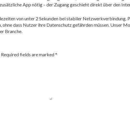
zusätzliche App nötig – der Zugang geschieht direkt über den Int
ezeiten von unter 2 Sekunden bei stabiler Netzwerkverbindung. 
n, ohne dass Nutzer ihre Datenschutz gefährden müssen. Unser Mo
er Branche.
Required fields are marked
*