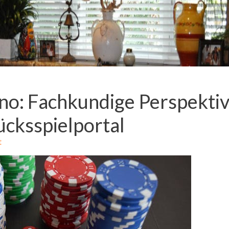
no: Fachkundige Perspektiv
ücksspielportal
t