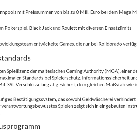
npools mit Preissummen von bis zu 8 Mill. Euro bei dem Mega Mo
n Pokerspiel, Black Jack und Roulett mit diversen Einsatzlimits
wicklungsteam entwickelte Games, die nur bei Rolldorado verfüg
standards
igen Spiellizenz der maltesischen Gaming Authority (MGA), einer d
aximalen Standards bei Spielerschutz, Informationssicherheit und 
Bit-SSL-Verschlüsselung abgesichert, dem gleichen Maßstab wie in
stufiges Bestätigungssystem, das sowohl Geldwäscherei verhindert
r verantwortungsbewusstes Spielen zeigt sich in eingebauten Inst
.
nusprogramm