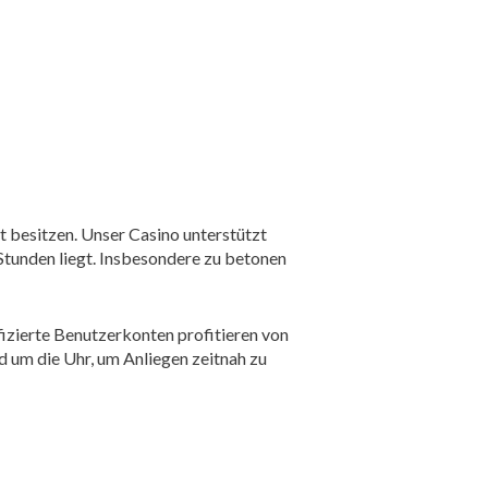
t besitzen. Unser Casino unterstützt
Stunden liegt. Insbesondere zu betonen
izierte Benutzerkonten profitieren von
 um die Uhr, um Anliegen zeitnah zu