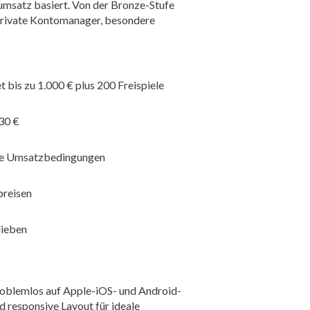
umsatz basiert. Von der Bronze-Stufe
 Private Kontomanager, besondere
 bis zu 1.000 € plus 200 Freispiele
30 €
hne Umsatzbedingungen
preisen
lieben
roblemlos auf Apple-iOS- und Android-
 responsive Layout für ideale