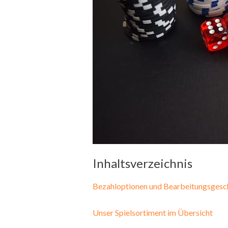
Inhaltsverzeichnis
Bezahloptionen und Bearbeitungsgesc
Unser Spielsortiment im Übersicht