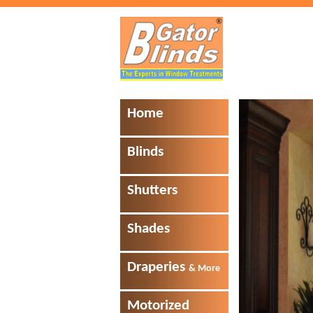
Home
Blinds
Shutters
Shades
Draperies
& More
Motorized