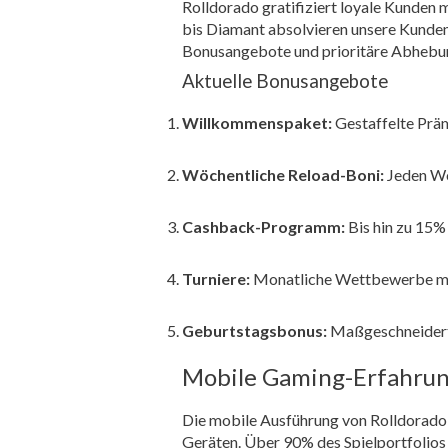
Rolldorado gratifiziert loyale Kunden 
bis Diamant absolvieren unsere Kunden
Bonusangebote und prioritäre Abhebung
Aktuelle Bonusangebote
Willkommenspaket:
Gestaffelte Präm
Wöchentliche Reload-Boni:
Jeden Wo
Cashback-Programm:
Bis hin zu 15%
Turniere:
Monatliche Wettbewerbe mit 
Geburtstagsbonus:
Maßgeschneidert
Mobile Gaming-Erfahru
Die mobile Ausführung von Rolldorado
Geräten. Über 90% des Spielportfolios 