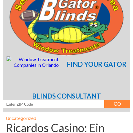
FIND YOUR GATOR
BLINDS CONSULTANT
Uncategorized
Ricardos Casino: Ein