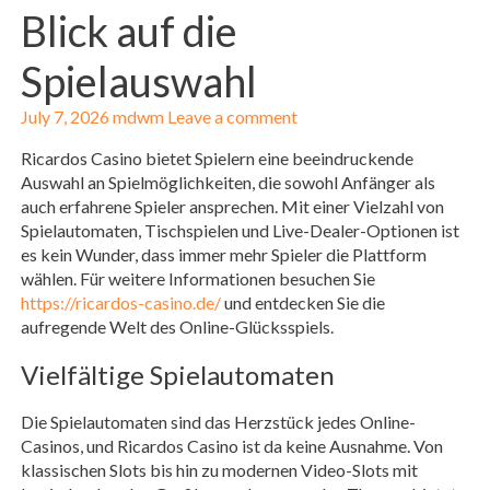
Blick auf die
Spielauswahl
July 7, 2026
mdwm
Leave a comment
Ricardos Casino bietet Spielern eine beeindruckende
Auswahl an Spielmöglichkeiten, die sowohl Anfänger als
auch erfahrene Spieler ansprechen. Mit einer Vielzahl von
Spielautomaten, Tischspielen und Live-Dealer-Optionen ist
es kein Wunder, dass immer mehr Spieler die Plattform
wählen. Für weitere Informationen besuchen Sie
https://ricardos-casino.de/
und entdecken Sie die
aufregende Welt des Online-Glücksspiels.
Vielfältige Spielautomaten
Die Spielautomaten sind das Herzstück jedes Online-
Casinos, und Ricardos Casino ist da keine Ausnahme. Von
klassischen Slots bis hin zu modernen Video-Slots mit