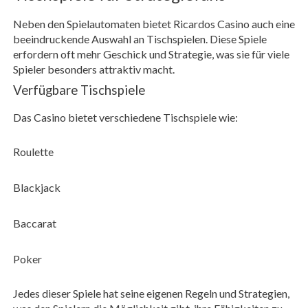
Neben den Spielautomaten bietet Ricardos Casino auch eine
beeindruckende Auswahl an Tischspielen. Diese Spiele
erfordern oft mehr Geschick und Strategie, was sie für viele
Spieler besonders attraktiv macht.
Verfügbare Tischspiele
Das Casino bietet verschiedene Tischspiele wie:
Roulette
Blackjack
Baccarat
Poker
Jedes dieser Spiele hat seine eigenen Regeln und Strategien,