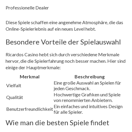
Professionelle Dealer
Diese Spiele schaffen eine angenehme Atmosphäre, die das
Online-Spielerlebnis auf ein neues Level hebt.
Besondere Vorteile der Spielauswahl
Ricardos Casino hebt sich durch verschiedene Merkmale
hervor, die die Spielerfahrung noch besser machen. Hier sind
einige der Hauptmerkmale:
Merkmal
Beschreibung
Eine große Auswahl an Spielen für
Vielfalt
jeden Geschmack.
Hochwertige Grafiken und Spiele
Qualität
von renommierten Anbietern.
Ein einfaches und intuitives Design
Benutzerfreundlichkeit
für alle Spieler.
Wie man die besten Spiele findet