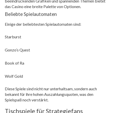
beeindruckenden Grafiken und spannenden Themen bietet
das Casino eine breite Palette von Optionen.
Beliebte Spielautomaten
Einige der beliebtesten Spielautomaten sind:
Starburst
Gonzo’s Quest
Book of Ra
Wolf Gold
Diese Spiele sind nicht nur unterhaltsam, sondern auch
bekannt für ihre hohen Auszahlungsquoten, was den
Spielspaß noch verstärkt.
Tischspiele für Strategiefans