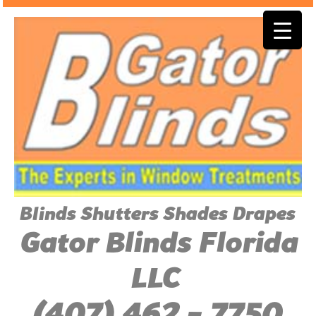
Blinds Shutters Shades Drapes
Gator Blinds Florida
LLC
(407) 462 - 7750