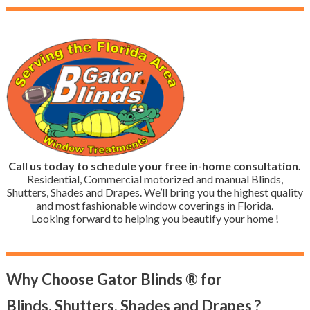
Call us today to schedule your free in-home consultation.
Residential, Commercial motorized and manual Blinds,
Shutters, Shades and Drapes. We’ll bring you the highest quality
and most fashionable window coverings in Florida.
Looking forward to helping you beautify your home !
Why Choose Gator Blinds ® for
Blinds, Shutters, Shades and Drapes ?