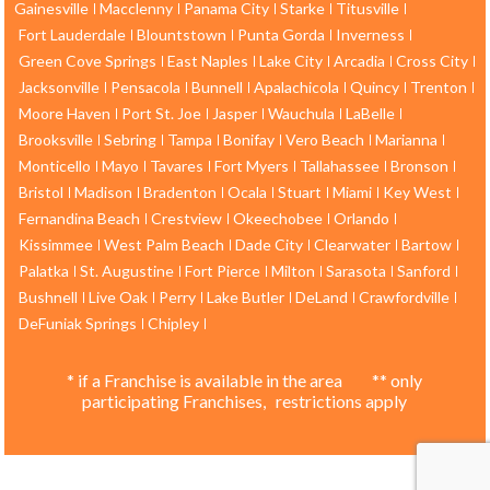
Gainesville
Macclenny
Panama City
Starke
Titusville
Fort Lauderdale
Blountstown
Punta Gorda
Inverness
Green Cove Springs
East Naples
Lake City
Arcadia
Cross City
Jacksonville
Pensacola
Bunnell
Apalachicola
Quincy
Trenton
Moore Haven
Port St. Joe
Jasper
Wauchula
LaBelle
Brooksville
Sebring
Tampa
Bonifay
Vero Beach
Marianna
Monticello
Mayo
Tavares
Fort Myers
Tallahassee
Bronson
Bristol
Madison
Bradenton
Ocala
Stuart
Miami
Key West
Fernandina Beach
Crestview
Okeechobee
Orlando
Kissimmee
West Palm Beach
Dade City
Clearwater
Bartow
Palatka
St. Augustine
Fort Pierce
Milton
Sarasota
Sanford
Bushnell
Live Oak
Perry
Lake Butler
DeLand
Crawfordville
DeFuniak Springs
Chipley
* if a Franchise is available in the area ** only
participating Franchises, restrictions apply