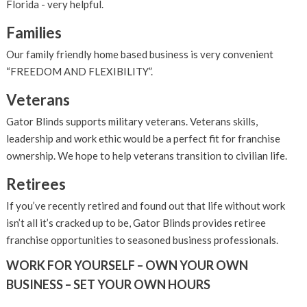
Florida - very helpful.
Families
Our family friendly home based business is very convenient
“FREEDOM AND FLEXIBILITY”.
Veterans
Gator Blinds supports military veterans. Veterans skills,
leadership and work ethic would be a perfect fit for franchise
ownership. We hope to help veterans transition to civilian life.
Retirees
If you’ve recently retired and found out that life without work
isn’t all it’s cracked up to be, Gator Blinds provides retiree
franchise opportunities to seasoned business professionals.
WORK FOR YOURSELF – OWN YOUR OWN
BUSINESS – SET YOUR OWN HOURS