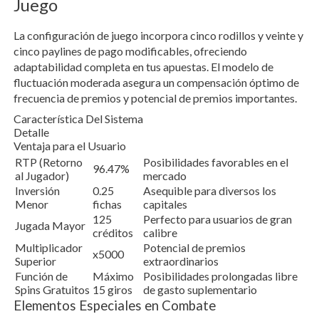
Juego
La configuración de juego incorpora cinco rodillos y veinte y
cinco paylines de pago modificables, ofreciendo
adaptabilidad completa en tus apuestas. El modelo de
fluctuación moderada asegura un compensación óptimo de
frecuencia de premios y potencial de premios importantes.
Característica Del Sistema
Detalle
Ventaja para el Usuario
RTP (Retorno
Posibilidades favorables en el
96.47%
al Jugador)
mercado
Inversión
0.25
Asequible para diversos los
Menor
fichas
capitales
125
Perfecto para usuarios de gran
Jugada Mayor
créditos
calibre
Multiplicador
Potencial de premios
x5000
Superior
extraordinarios
Función de
Máximo
Posibilidades prolongadas libre
Spins Gratuitos
15 giros
de gasto suplementario
Elementos Especiales en Combate