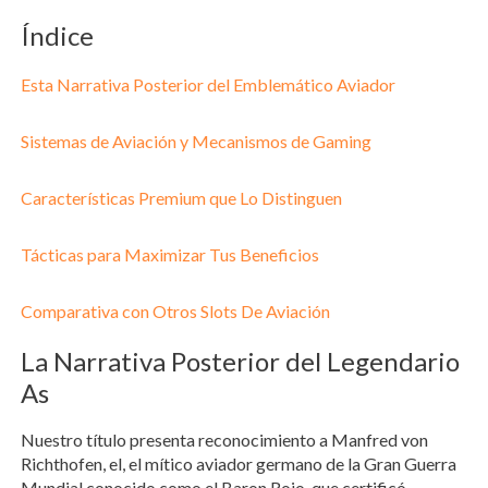
Índice
Esta Narrativa Posterior del Emblemático Aviador
Sistemas de Aviación y Mecanismos de Gaming
Características Premium que Lo Distinguen
Tácticas para Maximizar Tus Beneficios
Comparativa con Otros Slots De Aviación
La Narrativa Posterior del Legendario
As
Nuestro título presenta reconocimiento a Manfred von
Richthofen, el, el mítico aviador germano de la Gran Guerra
Mundial conocido como el Baron Rojo, que certificó