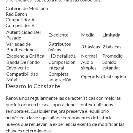
Criterio de Medición
Red Baron
Competidor A
Competidor B
Autenticidad Del
Excelente
Media
Limitada
Pasado
Variedad de
5 atributos
3 básicas
2 básicas
Bonificaciones
únicas
Excelencia Gráfica
HD detallada
Normal
Promedio
Banda De Fondo
Composición
Audio
Sonido
Envolvente
integral
simples
estándar
Compatibilidad
Completa
Operativa
Restringida
Móvil
adaptación
Desarrollo Constante
Renovamos regularmente las características con mejoras
que introducen frescas operaciones contextualizadas
temporales. Cualquier mejora preserva el equilibrio
numérico a la vez que añade componentes de historia
nuevos que renuevan la experiencia exento de modificar las
chances determinadas.