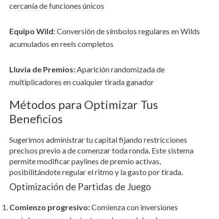
cercanía de funciones únicos
Equipo Wild:
Conversión de símbolos regulares en Wilds
acumulados en reels completos
Lluvia de Premios:
Aparición randomizada de
multiplicadores en cualquier tirada ganador
Métodos para Optimizar Tus
Beneficios
Sugerimos administrar tu capital fijando restricciones
precisos previo a de comenzar toda ronda. Este sistema
permite modificar paylines de premio activas,
posibilitándote regular el ritmo y la gasto por tirada.
Optimización de Partidas de Juego
Comienzo progresivo:
Comienza con inversiones