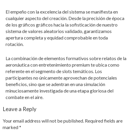
El empeño con la excelencia del sistema se manifiesta en
cualquier aspecto del creación. Desde la precisión de época
de los gráficos gráficos hacia la sofisticación de nuestro
sistema de valores aleatorios validado, garantizamos
apertura completa y equidad comprobable en toda
rotación.
La combinación de elementos formativos sobre relatos de la
aeronáutica con entretenimiento premium te ubica como
referente en el segmento de slots temáticos. Los
participantes no únicamente aprovechan de potenciales
beneficios, sino que se adentran en una simulación
minuciosamente investigada de una etapa gloriosa del
combate en el aire.
Leave a Reply
Your email address will not be published.
Required fields are
marked
*