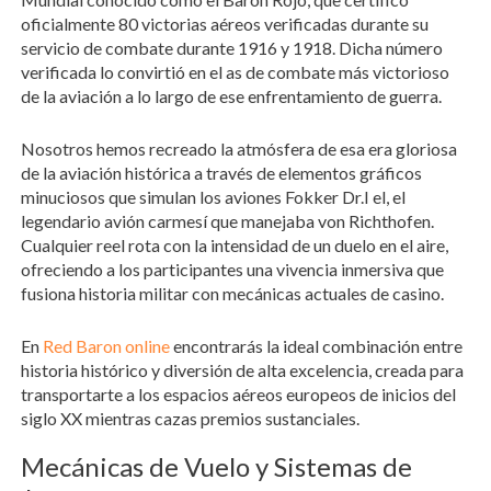
oficialmente 80 victorias aéreos verificadas durante su
servicio de combate durante 1916 y 1918. Dicha número
verificada lo convirtió en el as de combate más victorioso
de la aviación a lo largo de ese enfrentamiento de guerra.
Nosotros hemos recreado la atmósfera de esa era gloriosa
de la aviación histórica a través de elementos gráficos
minuciosos que simulan los aviones Fokker Dr.I el, el
legendario avión carmesí que manejaba von Richthofen.
Cualquier reel rota con la intensidad de un duelo en el aire,
ofreciendo a los participantes una vivencia inmersiva que
fusiona historia militar con mecánicas actuales de casino.
En
Red Baron online
encontrarás la ideal combinación entre
historia histórico y diversión de alta excelencia, creada para
transportarte a los espacios aéreos europeos de inicios del
siglo XX mientras cazas premios sustanciales.
Mecánicas de Vuelo y Sistemas de