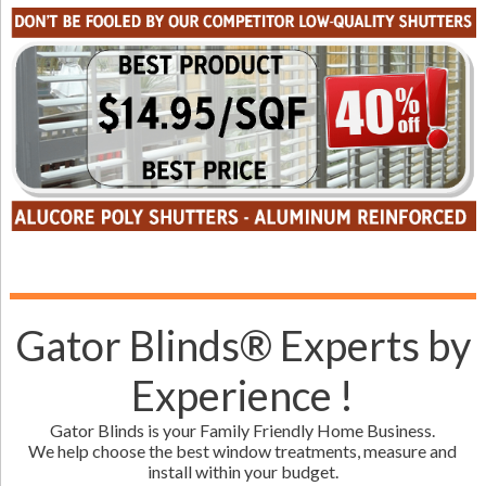
Gator Blinds® Experts by
Experience !
Gator Blinds is your Family Friendly Home Business.
We help choose the best window treatments, measure and
install within your budget.