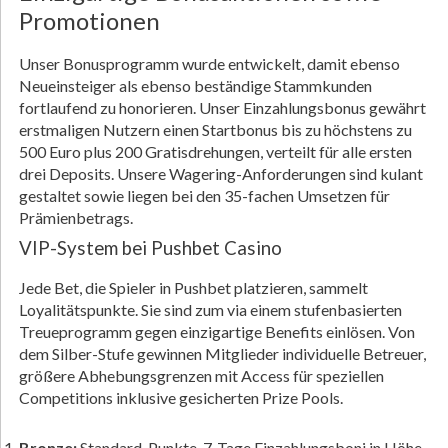
Promotionen
Unser Bonusprogramm wurde entwickelt, damit ebenso
Neueinsteiger als ebenso beständige Stammkunden
fortlaufend zu honorieren. Unser Einzahlungsbonus gewährt
erstmaligen Nutzern einen Startbonus bis zu höchstens zu
500 Euro plus 200 Gratisdrehungen, verteilt für alle ersten
drei Deposits. Unsere Wagering-Anforderungen sind kulant
gestaltet sowie liegen bei den 35-fachen Umsetzen für
Prämienbetrags.
VIP-System bei Pushbet Casino
Jede Bet, die Spieler in Pushbet platzieren, sammelt
Loyalitätspunkte. Sie sind zum via einem stufenbasierten
Treueprogramm gegen einzigartige Benefits einlösen. Von
dem Silber-Stufe gewinnen Mitglieder individuelle Betreuer,
größere Abhebungsgrenzen mit Access für speziellen
Competitions inklusive gesicherten Prize Pools.
Bronze:
Standard-Punkte, 7-Tage Einzahlungsboni in Höhe