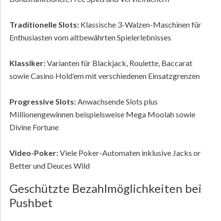
Traditionelle Slots:
Klassische 3-Walzen-Maschinen für
Enthusiasten vom altbewährten Spielerlebnisses
Klassiker:
Varianten für Blackjack, Roulette, Baccarat
sowie Casino Hold’em mit verschiedenen Einsatzgrenzen
Progressive Slots:
Anwachsende Slots plus
Millionengewinnen beispielsweise Mega Moolah sowie
Divine Fortune
Video-Poker:
Viele Poker-Automaten inklusive Jacks or
Better und Deuces Wild
Geschützte Bezahlmöglichkeiten bei
Pushbet