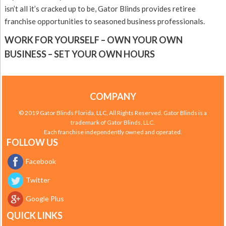
isn’t all it’s cracked up to be, Gator Blinds provides retiree
franchise opportunities to seasoned business professionals.
WORK FOR YOURSELF – OWN YOUR OWN
BUSINESS – SET YOUR OWN HOURS
COMPANY
© 2019 Gator Blinds Florida, LLC, All Rights Reserved. Gator Blinds is a
trademark of Gator Blinds, LLC.
Each franchise independently owned and operated.
FOLLOW US
Facebook
Twitter
Google Plus
QUICK LINKS