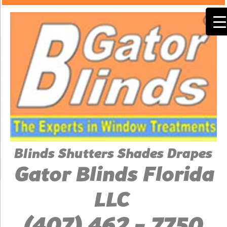
Blinds Shutters Shades Drapes
Gator Blinds Florida
LLC
(407) 462 - 7750