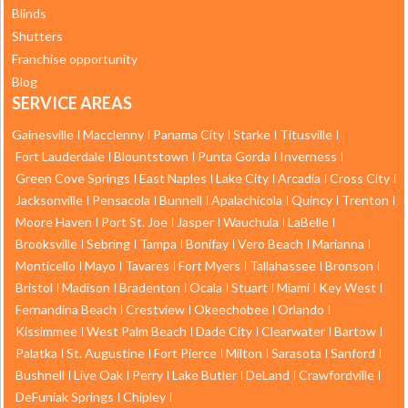
Blinds
Shutters
Franchise opportunity
Blog
SERVICE AREAS
Gainesville
Macclenny
Panama City
Starke
Titusville
Fort Lauderdale
Blountstown
Punta Gorda
Inverness
Green Cove Springs
East Naples
Lake City
Arcadia
Cross City
Jacksonville
Pensacola
Bunnell
Apalachicola
Quincy
Trenton
Moore Haven
Port St. Joe
Jasper
Wauchula
LaBelle
Brooksville
Sebring
Tampa
Bonifay
Vero Beach
Marianna
Monticello
Mayo
Tavares
Fort Myers
Tallahassee
Bronson
Bristol
Madison
Bradenton
Ocala
Stuart
Miami
Key West
Fernandina Beach
Crestview
Okeechobee
Orlando
Kissimmee
West Palm Beach
Dade City
Clearwater
Bartow
Palatka
St. Augustine
Fort Pierce
Milton
Sarasota
Sanford
Bushnell
Live Oak
Perry
Lake Butler
DeLand
Crawfordville
DeFuniak Springs
Chipley