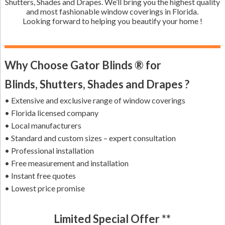
Shutters, Shades and Drapes. We’ll bring you the highest quality
and most fashionable window coverings in Florida.
Looking forward to helping you beautify your home !
Why Choose Gator Blinds ® for
Blinds, Shutters, Shades and Drapes ?
• Extensive and exclusive range of window coverings
• Florida licensed company
• Local manufacturers
• Standard and custom sizes – expert consultation
• Professional installation
• Free measurement and installation
• Instant free quotes
• Lowest price promise
Limited Special Offer **