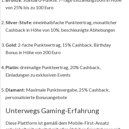
von 25% bis zu 100 Euro
Silver-Stufe:
eineinhalbfache Punkteertrag, monatlicher
Cashback in Höhe von 10%, beschleunigte Abhebungen
Gold:
2-fache Punkteertrag, 15% Cashback, Birthday
Bonus in Höhe von 200 Euro
Platin:
dreimalige Punkteertrag, 20% Cashback,
Einladungen zu exklusiven Events
Diamant:
Maximale Punktevergabe, 25% Cashback,
personalisierte Bonusangebote
Unterwegs Gaming-Erfahrung
Diese Plattform ist gemäß dem Mobile-First-Ansatz