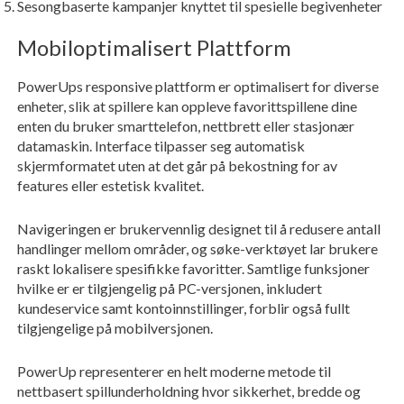
Sesongbaserte kampanjer knyttet til spesielle begivenheter
Mobiloptimalisert Plattform
PowerUps responsive plattform er optimalisert for diverse
enheter, slik at spillere kan oppleve favorittspillene dine
enten du bruker smarttelefon, nettbrett eller stasjonær
datamaskin. Interface tilpasser seg automatisk
skjermformatet uten at det går på bekostning for av
features eller estetisk kvalitet.
Navigeringen er brukervennlig designet til å redusere antall
handlinger mellom områder, og søke-verktøyet lar brukere
raskt lokalisere spesifikke favoritter. Samtlige funksjoner
hvilke er er tilgjengelig på PC-versjonen, inkludert
kundeservice samt kontoinnstillinger, forblir også fullt
tilgjengelige på mobilversjonen.
PowerUp representerer en helt moderne metode til
nettbasert spillunderholdning hvor sikkerhet, bredde og