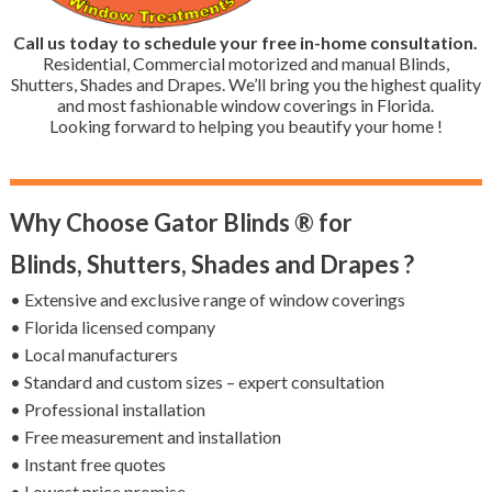
Call us today to schedule your free in-home consultation.
Residential, Commercial motorized and manual Blinds,
Shutters, Shades and Drapes. We’ll bring you the highest quality
and most fashionable window coverings in Florida.
Looking forward to helping you beautify your home !
Why Choose Gator Blinds ® for
Blinds, Shutters, Shades and Drapes ?
• Extensive and exclusive range of window coverings
• Florida licensed company
• Local manufacturers
• Standard and custom sizes – expert consultation
• Professional installation
• Free measurement and installation
• Instant free quotes
• Lowest price promise