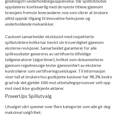
gnidningsfri underholdningsopplevelse. Vår spillbibliotek
oppdateres kontinuerlig med de nyeste titlene gjennom
bransjens fremste leverandører, noe som sikrer at brukere
alltid oppnår tilgang til innovative funksjoner og
underholdende mekanikker.
Casinoet samarbeider eksklusivt med respekterte
spillutviklere hvilke har bevist sin troverdighet gjennom
eksterne revisjoner. Samarbeidet garanterer for alle
spillresultater genereres av sertifiserte tilfeldige
tallgeneratorer (algoritmer), hvilket som dokumenteres
gjennom regelmessige tester gjennomført av eksterne
kontrollører som sertifiseringsselskaper. Til informasjon
viser tall at brukere hos godkjente kasinoer har 98,3% bedre
grad når det gjelder tillit mot utbetalingsprosesser sett opp
mot med ikke-godkjente aktører.
PowerUps Spillutvalg
Utvalget vårt spenner over flere kategorier som alle gir deg
maksimal valgfrihet: