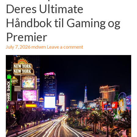
Deres Ultimate
Håndbok til Gaming og
Premier
July 7, 2026
mdwm
Leave a comment