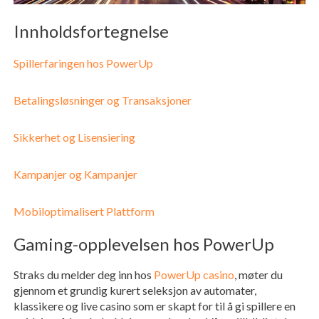
Innholdsfortegnelse
Spillerfaringen hos PowerUp
Betalingsløsninger og Transaksjoner
Sikkerhet og Lisensiering
Kampanjer og Kampanjer
Mobiloptimalisert Plattform
Gaming-opplevelsen hos PowerUp
Straks du melder deg inn hos
PowerUp casino
, møter du
gjennom et grundig kurert seleksjon av automater,
klassikere og live casino som er skapt for til å gi spillere en