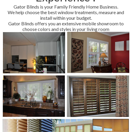
Gator Blinds is your Family Friendly Home Business.
We help choose the best window treatments, measure and
install within your budget.
Gator Blinds offers you an extensive mobile showroom to
choose colors and styles in your living room