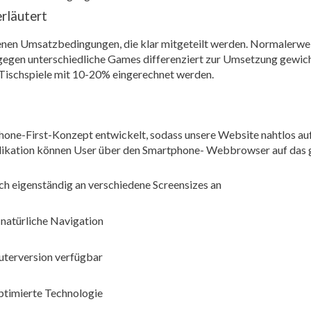
rläutert
nen Umsatzbedingungen, die klar mitgeteilt werden. Normalerwei
gegen unterschiedliche Games differenziert zur Umsetzung gewic
Tischspiele mit 10-20% eingerechnet werden.
one-First-Konzept entwickelt, sodass unsere Website nahtlos auf
likation können User über den Smartphone- Webbrowser auf das 
ch eigenständig an verschiedene Screensizes an
natürliche Navigation
uterversion verfügbar
ptimierte Technologie