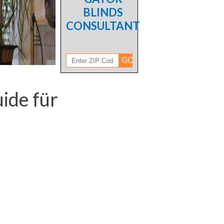
BLINDS
CONSULTANT
ide für