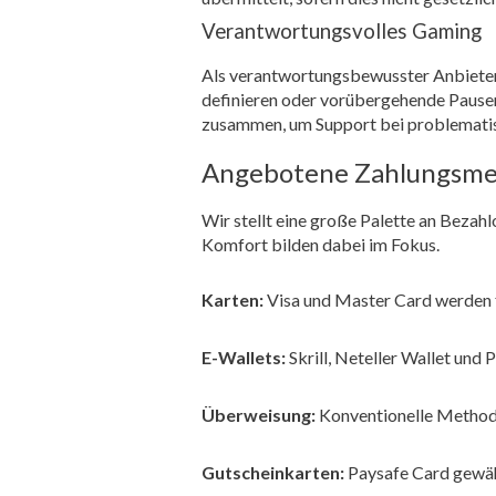
Verantwortungsvolles Gaming
Als verantwortungsbewusster Anbieter o
definieren oder vorübergehende Pause
zusammen, um Support bei problematis
Angebotene Zahlungsm
Wir stellt eine große Palette an Bezah
Komfort bilden dabei im Fokus.
Karten:
Visa und Master Card werden f
E-Wallets:
Skrill, Neteller Wallet und
Überweisung:
Konventionelle Method
Gutscheinkarten:
Paysafe Card gewäh