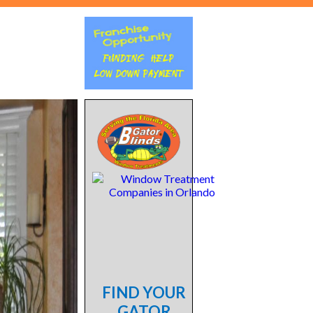
FIND YOUR
GATOR