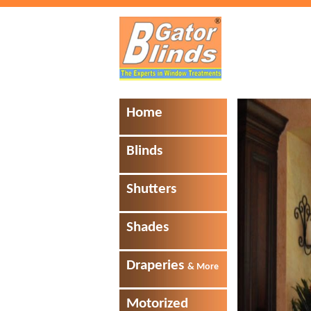
Home
Blinds
Shutters
Shades
Draperies
& More
Motorized