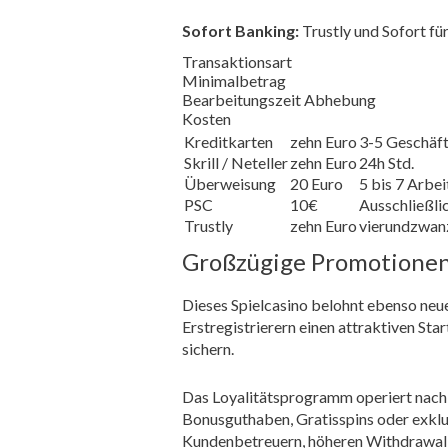
Sofort Banking:
Trustly und Sofort fü
Transaktionsart
Minimalbetrag
Bearbeitungszeit Abhebung
Kosten
Kreditkarten
zehn Euro
3-5 Geschäf
Skrill / Neteller
zehn Euro
24h Std.
Überweisung
20 Euro
5 bis 7 Arbe
PSC
10€
Ausschließli
Trustly
zehn Euro
vierundzwanz
Großzügige Promotione
Dieses Spielcasino belohnt ebenso ne
Erstregistrierern einen attraktiven S
sichern.
Das Loyalitätsprogramm operiert nach 
Bonusguthaben, Gratisspins oder exklu
Kundenbetreuern, höheren Withdrawal-