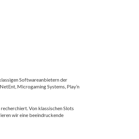
tklassigen Softwareanbietern der
 NetEnt, Microgaming Systems, Play’n
recherchiert. Von klassischen Slots
ieren wir eine beeindruckende