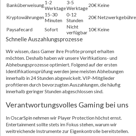
1-2
3-5
Banküberweisung
20€
Keine
Werktage
Werktage
15-30
0-12
Kryptowährungen
20€
Netzwerkgebühre
Minuten
Stunden
Nicht
Paysafecard
Sofort
10€
Keine
verfügbar
Schnelle Auszahlungsprozesse
Wir wissen, dass Gamer ihre Profite prompt erhalten
möchten. Deshalb haben wir unsere Verifikations- und
Abhebungsprozesse optimiert. Folgend auf der ersten
Identifikationsprüfung werden jene meisten Abhebungen
innerhalb in 24 Stunden abgewickelt. VIP-Mitglieder
profitieren durch bevorzugten Auszahlungen, die häufig
innerhalb geringer Stunden abgeschlossen sind.
Verantwortungsvolles Gaming bei uns
In OscarSpin nehmen wir Player Protection höchst ernst.
Entertainment sollte stets im Fokus stehen, warum wir
weitreichende Instrumente zur Eigenkontrolle bereitstellen.