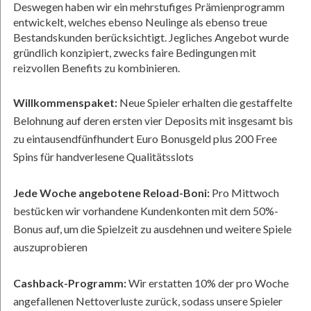
Deswegen haben wir ein mehrstufiges Prämienprogramm
entwickelt, welches ebenso Neulinge als ebenso treue
Bestandskunden berücksichtigt. Jegliches Angebot wurde
gründlich konzipiert, zwecks faire Bedingungen mit
reizvollen Benefits zu kombinieren.
Willkommenspaket:
Neue Spieler erhalten die gestaffelte
Belohnung auf deren ersten vier Deposits mit insgesamt bis
zu eintausendfünfhundert Euro Bonusgeld plus 200 Free
Spins für handverlesene Qualitätsslots
Jede Woche angebotene Reload-Boni:
Pro Mittwoch
bestücken wir vorhandene Kundenkonten mit dem 50%-
Bonus auf, um die Spielzeit zu ausdehnen und weitere Spiele
auszuprobieren
Cashback-Programm:
Wir erstatten 10% der pro Woche
angefallenen Nettoverluste zurück, sodass unsere Spieler