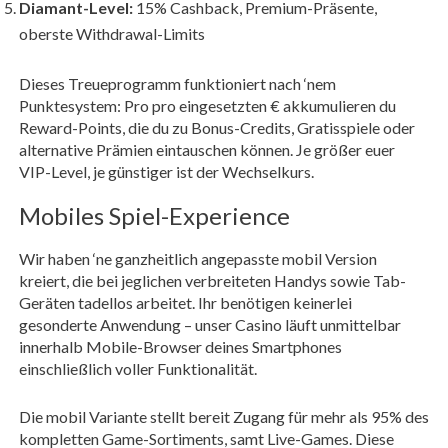
Diamant-Level:
15% Cashback, Premium-Präsente,
oberste Withdrawal-Limits
Dieses Treueprogramm funktioniert nach ‘nem
Punktesystem: Pro pro eingesetzten € akkumulieren du
Reward-Points, die du zu Bonus-Credits, Gratisspiele oder
alternative Prämien eintauschen können. Je größer euer
VIP-Level, je günstiger ist der Wechselkurs.
Mobiles Spiel-Experience
Wir haben ‘ne ganzheitlich angepasste mobil Version
kreiert, die bei jeglichen verbreiteten Handys sowie Tab-
Geräten tadellos arbeitet. Ihr benötigen keinerlei
gesonderte Anwendung – unser Casino läuft unmittelbar
innerhalb Mobile-Browser deines Smartphones
einschließlich voller Funktionalität.
Die mobil Variante stellt bereit Zugang für mehr als 95% des
kompletten Game-Sortiments, samt Live-Games. Diese