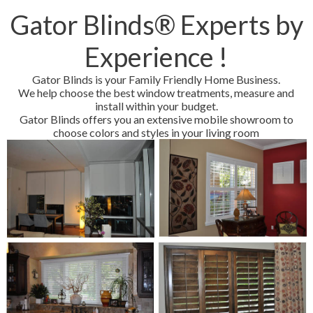
Gator Blinds® Experts by
Experience !
Gator Blinds is your Family Friendly Home Business.
We help choose the best window treatments, measure and
install within your budget.
Gator Blinds offers you an extensive mobile showroom to
choose colors and styles in your living room