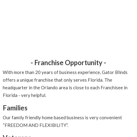
- Franchise Opportunity -
With more than 20 years of business experience, Gator Blinds
offers a unique franchise that only serves Florida. The
headquarter in the Orlando area is close to each Franchisee in
Florida - very helpful.
Families
Our family friendly home based business is very convenient
“FREEDOM AND FLEXIBILITY”.