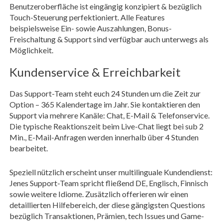
Benutzeroberfläche ist eingängig konzipiert & bezüglich
Touch-Steuerung perfektioniert. Alle Features
beispielsweise Ein- sowie Auszahlungen, Bonus-
Freischaltung & Support sind verfügbar auch unterwegs als
Möglichkeit.
Kundenservice & Erreichbarkeit
Das Support-Team steht euch 24 Stunden um die Zeit zur
Option – 365 Kalendertage im Jahr. Sie kontaktieren den
Support via mehrere Kanäle: Chat, E-Mail & Telefonservice.
Die typische Reaktionszeit beim Live-Chat liegt bei sub 2
Min., E-Mail-Anfragen werden innerhalb über 4 Stunden
bearbeitet.
Speziell nützlich erscheint unser multilinguale Kundendienst:
Jenes Support-Team spricht fließend DE, Englisch, Finnisch
sowie weitere Idiome. Zusätzlich offerieren wir einen
detaillierten Hilfebereich, der diese gängigsten Questions
bezüglich Transaktionen, Prämien, tech Issues und Game-