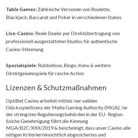
Table Games:
Zahlreiche Versionen von Roulette,
Blackjack, Baccarat und Poker in verschiedenen Stakes
Live-Casino:
Reale Dealer per Direktübertragung von
professionell ausgestatteten Studios für authentische
Casino-Stimmung
Spezialspiele:
Rubbellose, Bingo, Keno & weitere
Direktgewinnspiele für rasche Action
Lizenzen & Schutzmaßnahmen
OptiBet Casino arbeitet mittels ‘ner validen
Glücksspiellizenz der Malta Gaming Authority (MGA), ‘ne
der strengsten Regulierungsbehörden in der EU- Region.
Solche Genehmigung führt die Kennung
MGA/B2C/XXX/2019 & bescheinigt, dass unser Casino alle
nötigen Kriterien hinsichtlich abgesichertes und