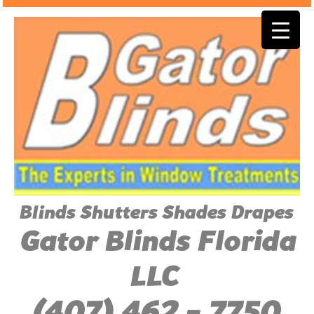
Blinds Shutters Shades Drapes
Gator Blinds Florida
LLC
(407) 462 - 7750