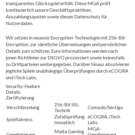
transparentes Glücksspiel erfüllt. Diese MGA prüft
kontinuierlich unsere Geschäftspraktiken,
Auszahlungsquoten sowie diesen Datenschutz für
Nutzerdaten.
Wir setzen in neueste Encryption-Technologie mit 256-Bit-
Encryption, zur sämtliche Überweisungen und persönlichen
Details zum schützen. Eure Informationen werden nach
jenen Richtlinien zur DSGVO prozessiert sowie keinesfalls
zu Drittparteien weitergegeben. Darüber hinaus absolvieren
jegliche Spiele unabhängige Überprüfungen durch eCOGRA
und iTech Labs.
Security-Feature
Details
Zertifizierung
256-Bit SSL-
Verschlüsselung
Comodo/Sectigo
Technik
Zufallsprüfung
eCOGRA, iTech
Spielfairness
monatlich
Labs
MGA-
Malta Gaming
Genehmigung
Genehmigung