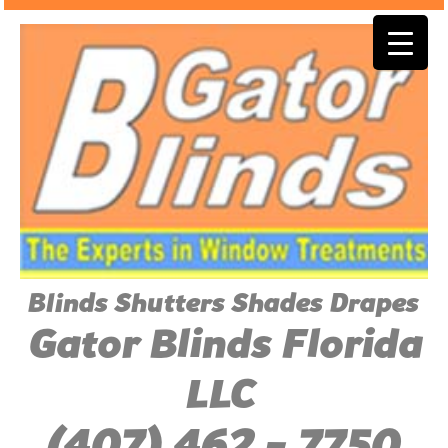
Blinds Shutters Shades Drapes
Gator Blinds Florida
LLC
(407) 462 - 7750