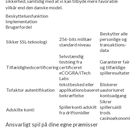
sikkerhed, samtidig med at vi kan tilbyde mere favorable
vilkår end den danske model.
Beskyttelsesfunktion
Implementation
Brugerfordel
Beskytter alle
256-bits militær
personlige og
Sikker SSL-teknologi
standard niveau
transaktions-
data
Selvstændig
testning fra
Garanterer fair
Tilfældighedscertificering
certificeret
og tilfældige
eCOGRA/iTech
spilleresultater
Labs
tekstbesked eller
Blokerer
Tofaktor autentifikation
applikationsbaseret
uautoriseret
bekræftelse
kontoadgang
Sikrer
Spillerkonti adskilt
spillersaldi
Adskilte konti
fra driftsmidler
trods
casinoøkonom
Ansvarligt spil på dine egne præmisser