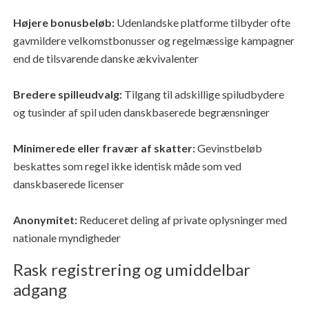
Højere bonusbeløb:
Udenlandske platforme tilbyder ofte
gavmildere velkomstbonusser og regelmæssige kampagner
end de tilsvarende danske ækvivalenter
Bredere spilleudvalg:
Tilgang til adskillige spiludbydere
og tusinder af spil uden danskbaserede begrænsninger
Minimerede eller fravær af skatter:
Gevinstbeløb
beskattes som regel ikke identisk måde som ved
danskbaserede licenser
Anonymitet:
Reduceret deling af private oplysninger med
nationale myndigheder
Rask registrering og umiddelbar
adgang