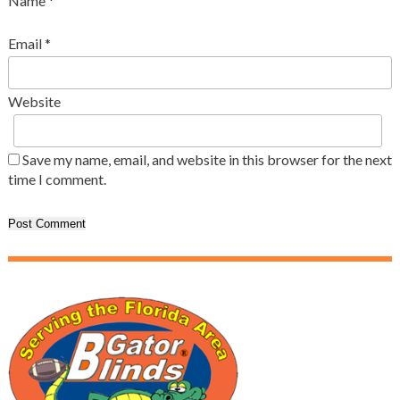
Name
*
Email
*
Website
Save my name, email, and website in this browser for the next
time I comment.