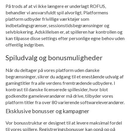
På trods af at vi ikke længere er underlagt ROFUS,
behandler vi ansvarsfuldt spil alvorligt. Platformens
platform udbyder frivillige værktøjer som
indbetalingsgrænser, sessionstidsbegrænsninger og
selvblokering. Adskillelsen er, at spilleren har kontrollen og
kan tilpasse disse settings efter personlige egne behov uden
offentlig indgriben.
Spiludvalg og bonusmuligheder
Når du deltager på vores platform uden danske
begrænsninger, sikrer du adgang til et enestående udvalg af
gamingtitler fra alle verdens fremtrædende udbydere. I
kontrast til danske licenserede spillesider, hvor blot
godkendte gameleverandører må drive, tilbyder vores
platform titler fra over 80 varierende softwareleverandører.
Eksklusive bonusser og kampagner
Vor bonusstruktur er designet til at levere maksimal fordel
til vores spillere. Registreringsbonusser kan opnå op på