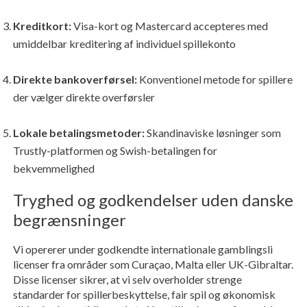
Kreditkort:
Visa-kort og Mastercard accepteres med
umiddelbar kreditering af individuel spillekonto
Direkte bankoverførsel:
Konventionel metode for spillere
der vælger direkte overførsler
Lokale betalingsmetoder:
Skandinaviske løsninger som
Trustly-platformen og Swish-betalingen for
bekvemmelighed
Tryghed og godkendelser uden danske
begrænsninger
Vi opererer under godkendte internationale gamblingsli
licenser fra områder som Curaçao, Malta eller UK-Gibraltar.
Disse licenser sikrer, at vi selv overholder strenge
standarder for spillerbeskyttelse, fair spil og økonomisk