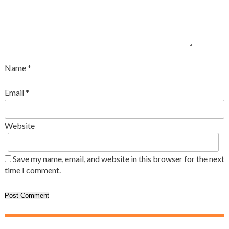
Name
*
Email
*
Website
Save my name, email, and website in this browser for the next
time I comment.