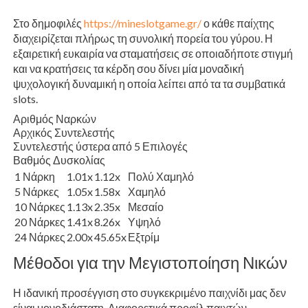
Στο δημοφιλές
https://mineslotgame.gr/
ο κάθε παίχτης
διαχειρίζεται πλήρως τη συνολική πορεία του γύρου. Η
εξαιρετική ευκαιρία να σταματήσεις σε οποιαδήποτε στιγμή
και να κρατήσεις τα κέρδη σου δίνει μία μοναδική
ψυχολογική δυναμική η οποία λείπει από τα τα συμβατικά
slots.
Αριθμός Ναρκών
Αρχικός Συντελεστής
Συντελεστής ύστερα από 5 Επιλογές
Βαθμός Δυσκολίας
1 Νάρκη
1.01x
1.12x
Πολύ Χαμηλό
5 Νάρκες
1.05x
1.58x
Χαμηλό
10 Νάρκες
1.13x
2.35x
Μεσαίο
20 Νάρκες
1.41x
8.26x
Υψηλό
24 Νάρκες
2.00x
45.65x
Εξτρίμ
Μέθοδοι για την Μεγιστοποίηση Νικών
Η ιδανική προσέγγιση στο συγκεκριμένο παιχνίδι μας δεν
είναι μονοδιάστατη. Διαφορετικά προφίλ παιχτών