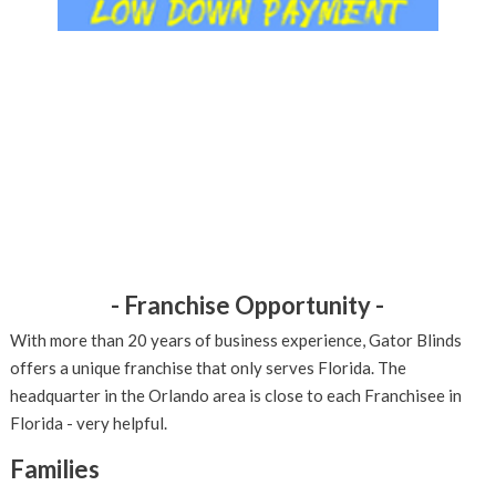
- Franchise Opportunity -
With more than 20 years of business experience, Gator Blinds
offers a unique franchise that only serves Florida. The
headquarter in the Orlando area is close to each Franchisee in
Florida - very helpful.
Families