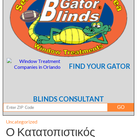
FIND YOUR GATOR
BLINDS CONSULTANT
Uncategorized
Ο Κατατοπιστικός