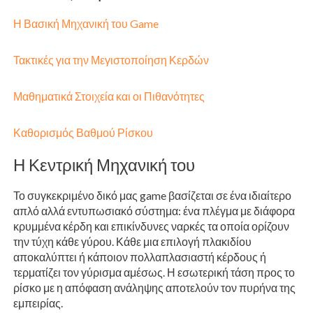
Η Βασική Μηχανική του Game
Τακτικές για την Μεγιστοποίηση Κερδών
Μαθηματικά Στοιχεία και οι Πιθανότητες
Καθορισμός Βαθμού Ρίσκου
Η Κεντρική Μηχανική του
Το συγκεκριμένο δικό μας game βασίζεται σε ένα ιδιαίτερο
απλό αλλά εντυπωσιακό σύστημα: ένα πλέγμα με διάφορα
κρυμμένα κέρδη και επικίνδυνες ναρκές τα οποία ορίζουν
την τύχη κάθε γύρου. Κάθε μια επιλογή πλακιδίου
αποκαλύπτει ή κάποιον πολλαπλασιαστή κέρδους ή
τερματίζει τον γύρισμα αμέσως. Η εσωτερική τάση προς το
ρίσκο με η απόφαση ανάληψης αποτελούν τον πυρήνα της
εμπειρίας.