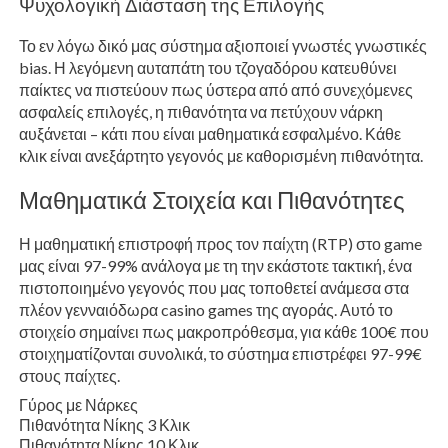
Ψυχολογική Διάσταση της Επιλογής
Το εν λόγω δικό μας σύστημα αξιοποιεί γνωστές γνωστικές
bias. Η λεγόμενη αυταπάτη του τζογαδόρου κατευθύνει
παίκτες να πιστεύουν πως ύστερα από από συνεχόμενες
ασφαλείς επιλογές, η πιθανότητα να πετύχουν νάρκη
αυξάνεται – κάτι που είναι μαθηματικά εσφαλμένο. Κάθε
κλικ είναι ανεξάρτητο γεγονός με καθορισμένη πιθανότητα.
Μαθηματικά Στοιχεία και Πιθανότητες
Η μαθηματική επιστροφή προς τον παίχτη (RTP) στο game
μας είναι 97-99% ανάλογα με τη την εκάστοτε τακτική, ένα
πιστοποιημένο γεγονός που μας τοποθετεί ανάμεσα στα
πλέον γενναιόδωρα casino games της αγοράς. Αυτό το
στοιχείο σημαίνει πως μακροπρόθεσμα, για κάθε 100€ που
στοιχηματίζονται συνολικά, το σύστημα επιστρέφει 97-99€
στους παίχτες.
Γύρος με Νάρκες
Πιθανότητα Νίκης 3 Κλικ
Πιθανότητα Νίκης 10 Κλικ