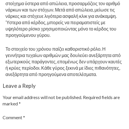
στοίχημα ύστερα από απώλεια, προσαρμόζεις τον αριθμό
νάρκων και των στόχων. Μετά από απώλεια, μείωσε τις
νάρκες και στόχευε λιγότερα ασφαλή κλικ για ανάκαμψη.
Ύστερα από κέρδος, μπορείς να πειραματιστείς με
υψηλότερο ρίσκο χρησιμοποιώντας μόνο το κέρδος του
προηγούμενου γύρου.
Το στοιχείο του χρόνου παίζει καθοριστικό ρόλο. Η
γεννήτρια τυχαίων αριθμών μας δουλεύει ανεξάρτητα από
εξωτερικούς παράγοντες, επομένως δεν υπάρχουν καυτές
ή κρύες περίοδοι. Κάθε γύρος ξεκινά με ίδιες πιθανότητες,
ανεξάρτητα από προηγούμενα αποτελέσματα.
Leave a Reply
Your email address will not be published.
Required fields are
marked
*
Comment
*