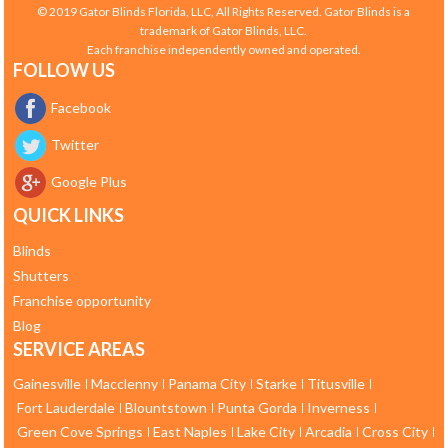
© 2019 Gator Blinds Florida, LLC, All Rights Reserved. Gator Blinds is a
trademark of Gator Blinds, LLC.
Each franchise independently owned and operated.
FOLLOW US
Facebook
Twitter
Google Plus
QUICK LINKS
Blinds
Shutters
Franchise opportunity
Blog
SERVICE AREAS
Gainesville
Macclenny
Panama City
Starke
Titusville
Fort Lauderdale
Blountstown
Punta Gorda
Inverness
Green Cove Springs
East Naples
Lake City
Arcadia
Cross City