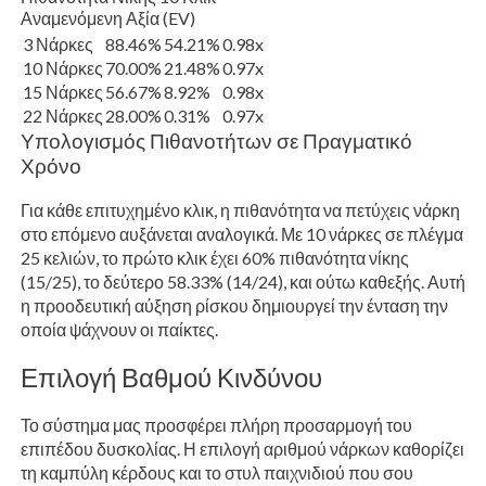
Αναμενόμενη Αξία (EV)
3 Νάρκες
88.46%
54.21%
0.98x
10 Νάρκες
70.00%
21.48%
0.97x
15 Νάρκες
56.67%
8.92%
0.98x
22 Νάρκες
28.00%
0.31%
0.97x
Υπολογισμός Πιθανοτήτων σε Πραγματικό
Χρόνο
Για κάθε επιτυχημένο κλικ, η πιθανότητα να πετύχεις νάρκη
στο επόμενο αυξάνεται αναλογικά. Με 10 νάρκες σε πλέγμα
25 κελιών, το πρώτο κλικ έχει 60% πιθανότητα νίκης
(15/25), το δεύτερο 58.33% (14/24), και ούτω καθεξής. Αυτή
η προοδευτική αύξηση ρίσκου δημιουργεί την ένταση την
οποία ψάχνουν οι παίκτες.
Επιλογή Βαθμού Κινδύνου
Το σύστημα μας προσφέρει πλήρη προσαρμογή του
επιπέδου δυσκολίας. Η επιλογή αριθμού νάρκων καθορίζει
τη καμπύλη κέρδους και το στυλ παιχνιδιού που σου