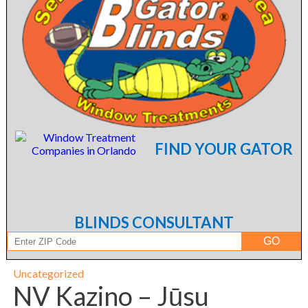
FIND YOUR GATOR
BLINDS CONSULTANT
Uncategorized
NV Kazino – Jūsu