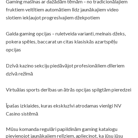
Gaming mašīnas ar dažādām tēmām – no tradicionālajiem
fruktiem veltītiem automātiem līdz jaunākajiem video
slotiem iekļaujot progresīvajiem džekpotiem
Galda gaming opcijas – ruletveida varianti, melnais džeks,
pokera spēles, baccarat un citas klasiskās azartspēļu
opcijas
Dzīvā kazino sekciju piedāvājot profesionāliem dīleriem
dzīvā režīmā
Virtuālas sports derības un ātrās opcijas spilgtām pieredzei
Īpašas izklaides, kuras ekskluzīvi atrodamas vienīgi NV
Casino sistēmā
Mūsu komanda regulāri papildinām gaming katalogu
pievienojot jaunākajiem relīziem, apliecinot, ka jūsu jūsu