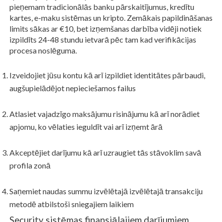
pieņemam tradicionālās banku pārskaitījumus, kredītu
kartes, e-maku sistēmas un kripto. Zemākais papildināšanas
limits sākas ar €10, bet izņemšanas darbība vidēji notiek
izpildīts 24-48 stundu ietvarā pēc tam kad verifikācijas
procesa noslēguma.
Izveidojiet jūsu kontu kā arī izpildiet identitātes pārbaudi,
augšupielādējot nepieciešamos failus
Atlasiet vajadzīgo maksājumu risinājumu kā arī norādiet
apjomu, ko vēlaties ieguldīt vai arī izņemt ārā
Akceptējiet darījumu kā arī uzraugiet tās stāvoklim savā
profila zonā
Saņemiet naudas summu izvēlētajā izvēlētajā transakciju
metodē atbilstoši sniegajiem laikiem
Security sistēmas finansiālajiem darījumiem