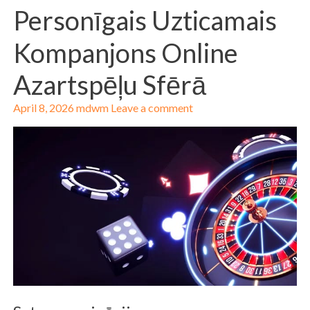
Personīgais Uzticamais
Kompanjons Online
Azartspēļu Sfērā
April 8, 2026
mdwm
Leave a comment