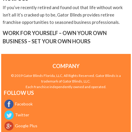
If you’ve recently retired and found out that life without work
isn’t all it’s cracked up to be, Gator Blinds provides retiree
franchise opportunities to seasoned business professionals.
WORK FOR YOURSELF – OWN YOUR OWN
BUSINESS – SET YOUR OWN HOURS
COMPANY
© 2019 Gator Blinds Florida, LLC, All Rights Reserved. Gator Blinds is a
trademark of Gator Blinds, LLC.
Each franchise independently owned and operated.
FOLLOW US
Facebook
Twitter
Google Plus