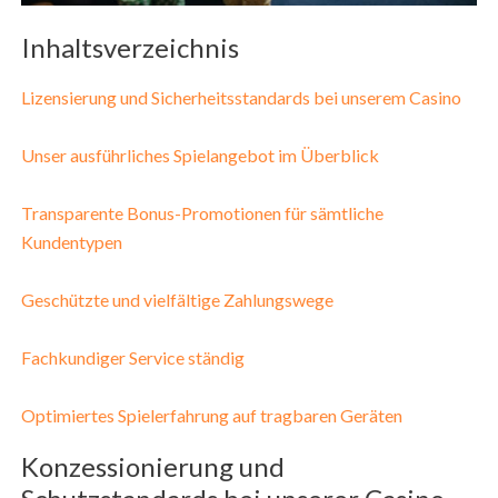
Inhaltsverzeichnis
Lizensierung und Sicherheitsstandards bei unserem Casino
Unser ausführliches Spielangebot im Überblick
Transparente Bonus-Promotionen für sämtliche
Kundentypen
Geschützte und vielfältige Zahlungswege
Fachkundiger Service ständig
Optimiertes Spielerfahrung auf tragbaren Geräten
Konzessionierung und