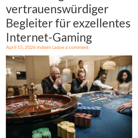
vertrauenswürdiger
Begleiter für exzellentes
Internet-Gaming
April 15, 2026
mdwm
Leave a comment