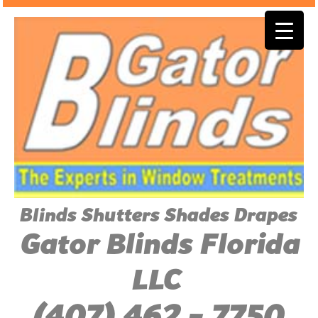
Blinds Shutters Shades Drapes
Gator Blinds Florida
LLC
(407) 462 - 7750