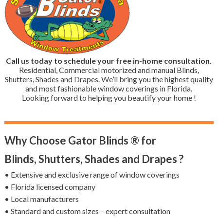
Call us today to schedule your free in-home consultation.
Residential, Commercial motorized and manual Blinds,
Shutters, Shades and Drapes. We’ll bring you the highest quality
and most fashionable window coverings in Florida.
Looking forward to helping you beautify your home !
Why Choose Gator Blinds ® for
Blinds, Shutters, Shades and Drapes ?
• Extensive and exclusive range of window coverings
• Florida licensed company
• Local manufacturers
• Standard and custom sizes – expert consultation