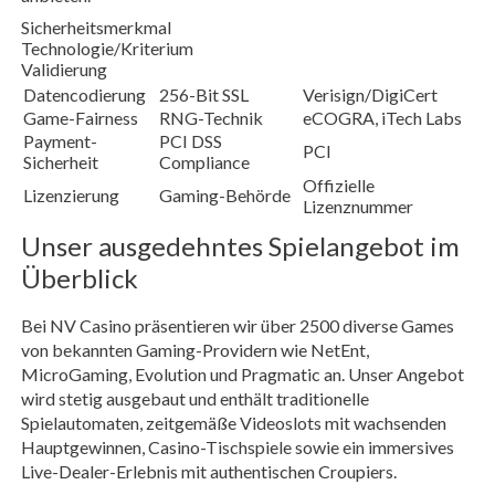
Sicherheitsmerkmal
Technologie/Kriterium
Validierung
Datencodierung
256-Bit SSL
Verisign/DigiCert
Game-Fairness
RNG-Technik
eCOGRA, iTech Labs
Payment-
PCI DSS
PCI
Sicherheit
Compliance
Offizielle
Lizenzierung
Gaming-Behörde
Lizenznummer
Unser ausgedehntes Spielangebot im
Überblick
Bei NV Casino präsentieren wir über 2500 diverse Games
von bekannten Gaming-Providern wie NetEnt,
MicroGaming, Evolution und Pragmatic an. Unser Angebot
wird stetig ausgebaut und enthält traditionelle
Spielautomaten, zeitgemäße Videoslots mit wachsenden
Hauptgewinnen, Casino-Tischspiele sowie ein immersives
Live-Dealer-Erlebnis mit authentischen Croupiers.