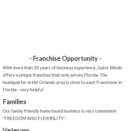
- Franchise Opportunity -
With more than 20 years of business experience, Gator Blinds
offers a unique franchise that only serves Florida. The
headquarter in the Orlando area is close to each Franchisee in
Florida - very helpful.
Families
Our family friendly home based business is very convenient
“FREEDOM AND FLEXIBILITY”.
Veterans