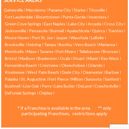
SERVICE AREAS
Gainesville
Macclenny
Panama City
Starke
Titusville
Fort Lauderdale
Blountstown
Punta Gorda
Inverness
Green Cove Springs
East Naples
Lake City
Arcadia
Cross City
Jacksonville
Pensacola
Bunnell
Apalachicola
Quincy
Trenton
Moore Haven
Port St. Joe
Jasper
Wauchula
LaBelle
Brooksville
Sebring
Tampa
Bonifay
Vero Beach
Marianna
Monticello
Mayo
Tavares
Fort Myers
Tallahassee
Bronson
Bristol
Madison
Bradenton
Ocala
Stuart
Miami
Key West
Fernandina Beach
Crestview
Okeechobee
Orlando
Kissimmee
West Palm Beach
Dade City
Clearwater
Bartow
Palatka
St. Augustine
Fort Pierce
Milton
Sarasota
Sanford
Bushnell
Live Oak
Perry
Lake Butler
DeLand
Crawfordville
DeFuniak Springs
Chipley
* if a Franchise is available in the area ** only
participating Franchises, restrictions apply