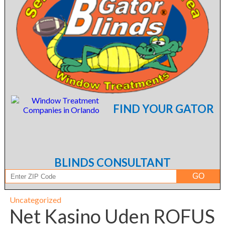
FIND YOUR GATOR
BLINDS CONSULTANT
Uncategorized
Net Kasino Uden ROFUS