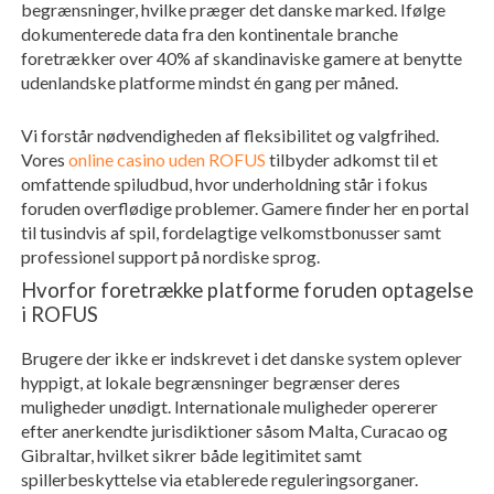
begrænsninger, hvilke præger det danske marked. Ifølge
dokumenterede data fra den kontinentale branche
foretrækker over 40% af skandinaviske gamere at benytte
udenlandske platforme mindst én gang per måned.
Vi forstår nødvendigheden af fleksibilitet og valgfrihed.
Vores
online casino uden ROFUS
tilbyder adkomst til et
omfattende spiludbud, hvor underholdning står i fokus
foruden overflødige problemer. Gamere finder her en portal
til tusindvis af spil, fordelagtige velkomstbonusser samt
professionel support på nordiske sprog.
Hvorfor foretrække platforme foruden optagelse
i ROFUS
Brugere der ikke er indskrevet i det danske system oplever
hyppigt, at lokale begrænsninger begrænser deres
muligheder unødigt. Internationale muligheder opererer
efter anerkendte jurisdiktioner såsom Malta, Curacao og
Gibraltar, hvilket sikrer både legitimitet samt
spillerbeskyttelse via etablerede reguleringsorganer.