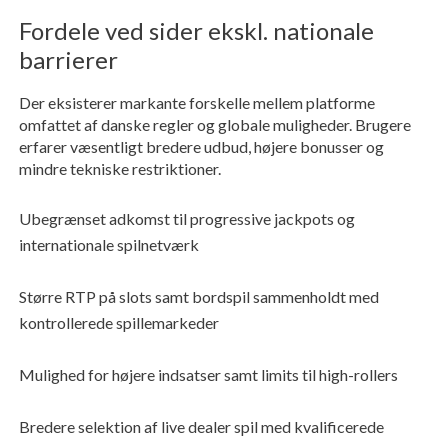
Fordele ved sider ekskl. nationale
barrierer
Der eksisterer markante forskelle mellem platforme
omfattet af danske regler og globale muligheder. Brugere
erfarer væsentligt bredere udbud, højere bonusser og
mindre tekniske restriktioner.
Ubegrænset adkomst til progressive jackpots og
internationale spilnetværk
Større RTP på slots samt bordspil sammenholdt med
kontrollerede spillemarkeder
Mulighed for højere indsatser samt limits til high-rollers
Bredere selektion af live dealer spil med kvalificerede