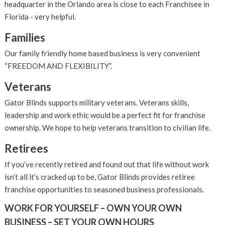
headquarter in the Orlando area is close to each Franchisee in
Florida - very helpful.
Families
Our family friendly home based business is very convenient
“FREEDOM AND FLEXIBILITY”.
Veterans
Gator Blinds supports military veterans. Veterans skills,
leadership and work ethic would be a perfect fit for franchise
ownership. We hope to help veterans transition to civilian life.
Retirees
If you’ve recently retired and found out that life without work
isn’t all it’s cracked up to be, Gator Blinds provides retiree
franchise opportunities to seasoned business professionals.
WORK FOR YOURSELF – OWN YOUR OWN
BUSINESS – SET YOUR OWN HOURS