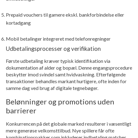
Prepaid vouchers til gamere ekskl. bankforbindelse eller
kortadgang
Mobil betalinger integreret med telefonregninger
Udbetalingsprocesser og verifikation
Første udbetaling kræver typisk identifikation via
dokumentation af alder og bopæl. Denne engangsprocedure
beskytter imod svindel samt hvidvaskning. Efterfølgende
transaktioner behandles markant hurtigere, ofte inden for
samme dag ved brug af digitale tegnebøger.
Belønninger og promotions uden
barrierer
Konkurrencen på det globale marked resulterer i væsentligt
mere generøse velkomsttilbud. Nye spillere får ofte
kombinationspakker som inkluderer indbetaling matches,