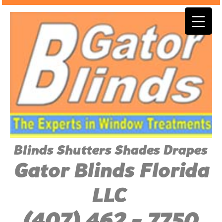
Blinds Shutters Shades Drapes
Gator Blinds Florida
LLC
(407) 462 - 7750