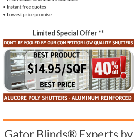
• Instant free quotes
• Lowest price promise
Limited Special Offer **
Gator Blinds® Experts by