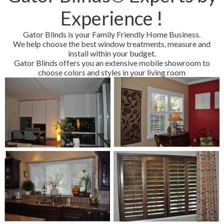
Experience !
Gator Blinds is your Family Friendly Home Business.
We help choose the best window treatments, measure and
install within your budget.
Gator Blinds offers you an extensive mobile showroom to
choose colors and styles in your living room