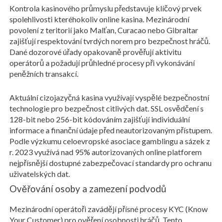
Kontrola kasinového průmyslu představuje klíčový prvek
spolehlivosti kteréhokoliv online kasina. Mezinárodní
povolení z teritorií jako Malťan, Curacao nebo Gibraltar
zajišťují respektování tvrdých norem pro bezpečnost hráčů.
Dané dozorové úřady opakovaně prověřují aktivitu
operátorů a požadují průhledné procesy při vykonávání
peněžních transakcí.
Aktuální cizojazyčná kasina využívají vyspělé bezpečnostní
technologie pro bezpečnost citlivých dat. SSL osvědčení s
128-bit nebo 256-bit kódováním zajišťují individuální
informace a finanční údaje před neautorizovaným přístupem.
Podle výzkumu celoevropské asociace gamblingu a sázek z
r. 2023 využívá nad 95% autorizovaných online platforem
nejpřísnější dostupné zabezpečovací standardy pro ochranu
uživatelských dat.
Ověřování osoby a zamezení podvodů
Mezinárodní operátoři zavádějí přísné procesy KYC (Know
Your Customer) pro ověření osobnosti hráčů. Tento