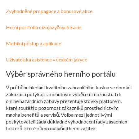
Zvýhodněné propagace a bonusové akce
Herní portfolio cizojazyčných kasin
Mobilní přístup a aplikace
Uživatelská asistence v českém jazyce
Výběr správného herního portálu
V průběhu hledání kvalitního zahraničního kasina se domácí
zákazníci potykají s mohutným výběrem možností. Trh
online hazardních zábavy prezentuje stovky platforem,
které soutěží o pozornost zákazníků prostřednictvím
mnoha benefitů a servisů. Volba mezi jednotlivými
poskytovateli žádá důkladné vyhodnocení řady zásadních
faktorů, které přímo ovlivňují herní zážitek.