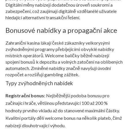
Digitální měny nabízejí dodatečnou úroveň soukromí a
zabezpečení, což zaujímají digitálně vzdělanélé uživatele
hledající alternativní transakční řešení.
Bonusové nabídky a propagační akce
Zahraniční kasina lákají české zákazníky velkorysými
zvýhodněnými programy přebíjejícími obvyklé nabídky
místních operátorů. Welcome balíčky běžně nabízejí
spojení bonusů k depozitu a volných zatočení na oblíbených
automatech. Zmíněné nabídky značně navyšují úvodní
rozpočet a rozšiřují gambling zážitek.
Typy zvýhodněných nabídek
Registrační bonus:
Nejběžnější podoba bonusu pro
začínající hráče, většinou představující 100 až 200 %
hodnoty prvního vkladu až do stanovené maximální částky.
Kvalitní portály dělí welcome bonus na několik plateb, čímž
nabízejí dlouhotrvající výhodu.