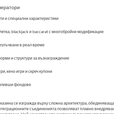
ператори
ти и специални характеристики
летка, blackjack и baccarat с многобройни модификации
излъчвани в реал време
орми и структури за възнаграждение
и, кено игри и скреч купони
ечеливши фондове
 казина се изгражда върху сложна архитектура, обединяващ
нтеграционните съединенията позволяват плавно внедряван