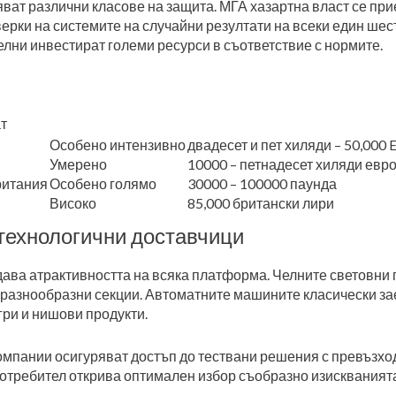
ат различни класове на защита. МГА хазартна власт се прие
ерки на системите на случайни резултати на всеки един шес
ни инвестират големи ресурси в съответствие с нормите.
т
Особено интензивно
двадесет и пет хиляди – 50,000
Умерено
10000 – петнадесет хиляди евр
ритания
Особено голямо
30000 – 100000 паунда
Високо
85,000 британски лири
 технологични доставчици
дава атрактивността на всяка платформа. Челните световни
в разнообразни секции. Автоматните машините класически за
гри и нишови продукти.
мпании осигуряват достъп до тествани решения с превъзхо
 потребител открива оптимален избор съобразно изискваният