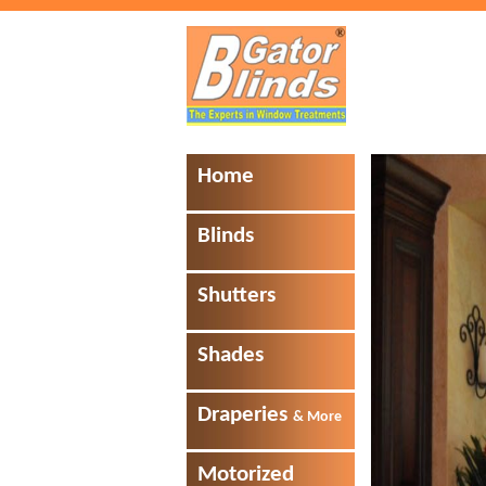
Home
Blinds
Shutters
Shades
Draperies
& More
Motorized