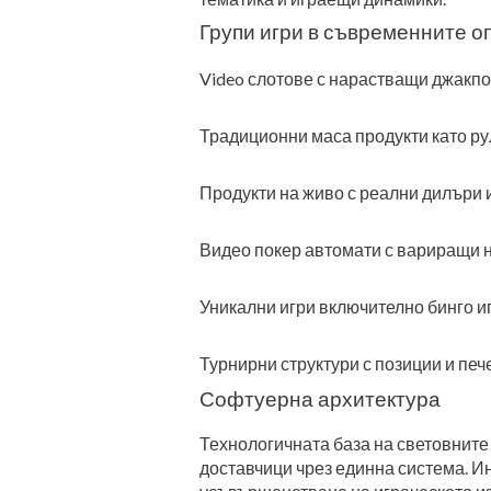
Групи игри в съвременните о
Video слотове с нарастващи джакпо
Традиционни маса продукти като ру
Продукти на живо с реални дилъри 
Видео покер автомати с вариращи н
Уникални игри включително бинго игр
Турнирни структури с позиции и п
Софтуерна архитектура
Технологичната база на световните
доставчици чрез единна система. И