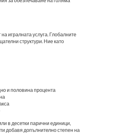
ия за обезпечаване на голяма
а игралната услуга. Глобалните
щателни структури. Ние като
дно и половина процента
на
акса
о
ли в десетки парични единици,
ути добавя допълнително степен на