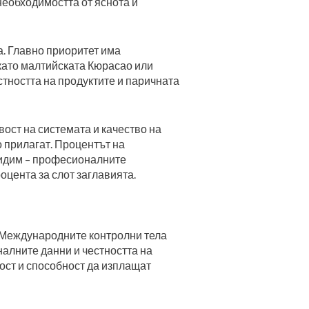
необходимостта от яснота и
а. Главно приоритет има
като малтийската Кюрасао или
стността на продуктите и паричната
ост на системата и качество на
 прилагат. Процентът на
 видим – професионалните
оцента за слот заглавията.
 Международните контролни тела
алните данни и честността на
ост и способност да изплащат