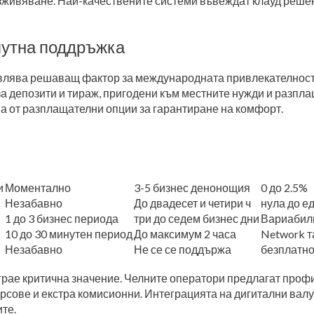
зживяване. Най-качествените системи въвеждат клауд решен
лутна поддръжка
лява решаващ фактор за международната привлекателност н
а депозити и тираж, пригодени към местните нужди и разпла
 от разплащателни опции за гарантиране на комфорт.
и
Моментално
3-5 бизнес денонощия
0 до 2.5%
Незабавно
До двадесет и четири ч
нула до е
1 до 3 бизнес периода
три до седем бизнес дни
Вариабил
10 до 30 минутен период
До максимум 2 часа
Network т
Незабавно
Не се се поддържа
безплатн
ае критична значение. Челните оператори предлагат профи
урсове и екстра комисионни. Интеграцията на дигитални вал
ите.