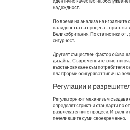
идентично качество на обслужванет
надеждност.
По време на анализа на игралните 
валидността на процеса – притежа
Великобритания. По статистики от ,
сигурност.
Другият съществен фактор обхваща 
дизайна. Съвременните клиенти оча
възстановяване към потребителя оз
платформи осигуряват типична велич
Регулации и разрешител
Регулаторният механизъм създава 
определят стриктни стандарти по о
развлекателните процеси. Игралнит
печелившите суми своевременно.