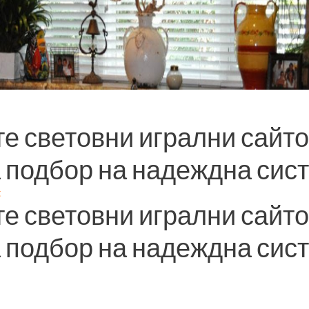
е световни игрални сайто
а подбор на надеждна сис
t
е световни игрални сайто
а подбор на надеждна сис