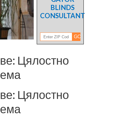
BLINDS
CONSULTANT
ве: Цялостно
тема
ве: Цялостно
тема