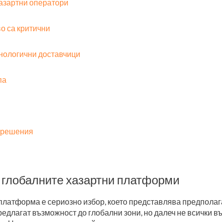
хазартни оператори
о са критични
хнологични доставчици
па
 решения
 глобалните хазартни платформи
платформа е сериозно избор, което представлява предполаг
едлагат възможност до глобални зони, но далеч не всички 