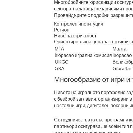
Многобройните юрисдикции осигуряв
сектора, налагаща независими пров
Провайдърите с подобни разрешител
Контролен институция
Регион
Ниво на стриктност
Ориентировъчна цена за сертифика
МГА
Малта
Кюрасао игрална комисия
Кюрасао
UKGC
Великоб
GRA
Gibraltar
Многообразие от игри и
Нивото на игралното портфолио за
с безброй заглавия, организирани 
настолни игри, дигитален покерни и
Сътрудничествата със програмни ко
партньори осигурява, че всеки тип
тематика и играещи динамики.