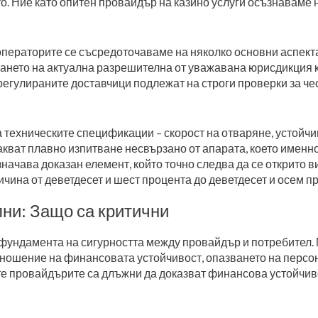
о. Ние като опитен провайдър на казино услуги осъзнаваме 
операторите се съсредоточаваме на няколко основни аспект
ването на актуална разрешителна от уважавана юрисдикция 
 регулираните доставчици подлежат на строги проверки за че
техническите спецификации – скорост на отваряне, устойчив
кват плавно изпитване несвързано от апарата, което именно
начава доказан елемент, който точно следва да се открито
ина от деветдесет и шест процента до деветдесет и осем пр
ни: Защо са критични
фундамента на сигурността между провайдър и потребител.
тношение на финансовата устойчивост, опазването на персон
е провайдърите са длъжни да доказват финансова устойчив