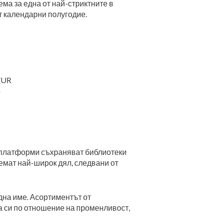
ма за една от най-стриктните в
т календарни полугодие.
 EUR
о
 платформи съхраняват библиотеки
емат най-широк дял, следвани от
дна име. Асортиментът от
а си по отношение на променливост,