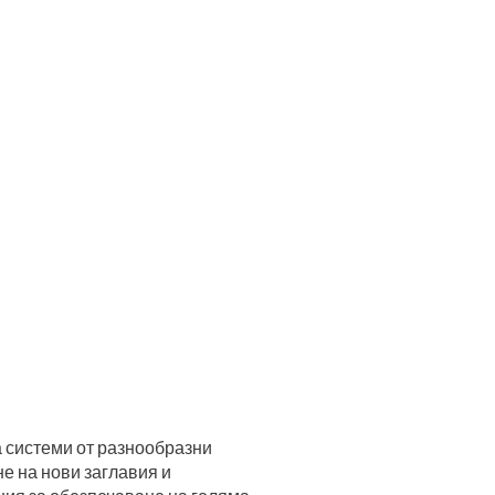
а системи от разнообразни
е на нови заглавия и