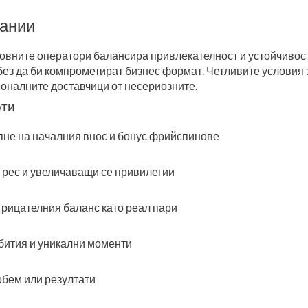
пании
вните оператори балансира привлекателност и устойчивост
ез да би компрометират бизнес формат. Четливите условия 
налните доставчици от несериозните.
рти
яне на началния внос и бонус фрийспинове
огрес и увеличаващи се привилегии
трицателния баланс като реал пари
бития и уникални моменти
обем или резултати