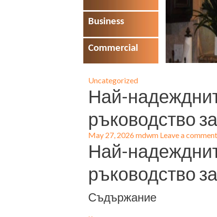
Business
Commercial
Uncategorized
Най-надежднит
ръководство з
May 27, 2026
mdwm
Leave a commen
Най-надежднит
ръководство з
Съдържание