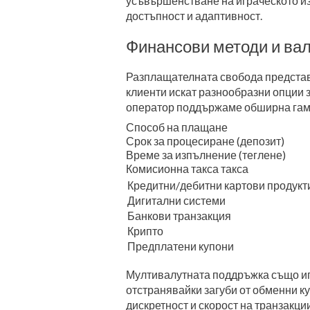
усъвършенстване на играческото и
достъпност и адаптивност.
Финансови методи и ва
Разплащателната свобода представ
клиенти искат разнообразни опции з
оператор поддържаме обширна гама
Способ на плащане
Срок за процесиране (депозит)
Време за изпълнение (теглене)
Комисионна такса такса
Кредитни/дебитни картови продукт
Дигитални системи
Банкови транзакция
Крипто
Предплатени купони
Мултивалутната поддръжка също игр
отстранявайки загуби от обменни к
дискретност и скорост на транзакци