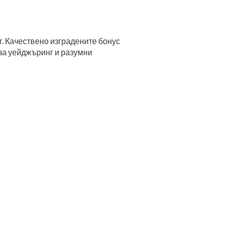
. Качествено изградените бонус
за уейджъринг и разумни