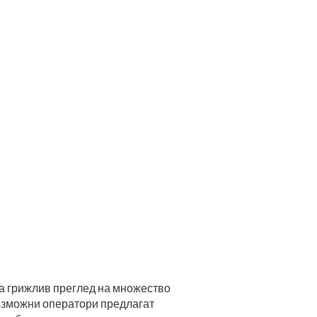
а грижлив преглед на множество
възможни оператори предлагат