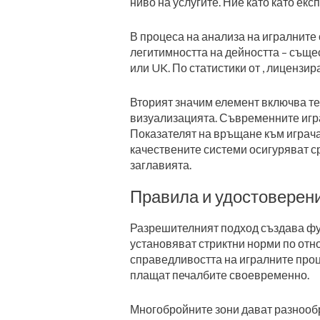
ниво на услугите. Ние като като ек
В процеса на анализа на игралните
легитимността на дейността – съще
или UK. По статистики от , лицензир
Вторият значим елемент включва те
визуализацията. Съвременните игра
Показателят на връщане към играча
качествените системи осигуряват ср
заглавията.
Правила и удостоверени
Разрешителният подход създава фу
установяват стриктни норми по от
справедливостта на игралните проц
плащат печалбите своевременно.
Многобройните зони дават разнообра