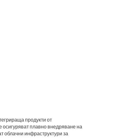
тегрираща продукти от
е осигуряват плавно внедряване на
т облачни инфраструктури за