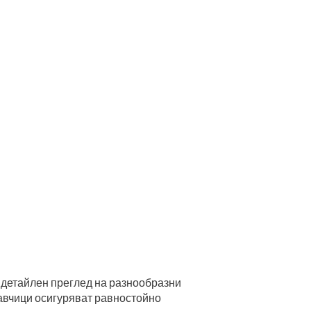
 детайлен преглед на разнообразни
тавчици осигуряват равностойно