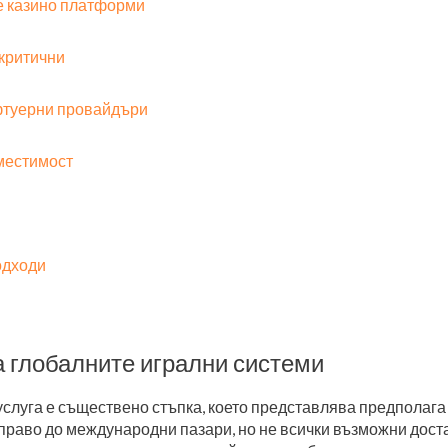
е казино платформи
 критични
фтуерни провайдъри
местимост
одходи
а глобалните игрални системи
слуга е съществено стъпка, което представлява предполага
 право до международни пазари, но не всички възможни дос