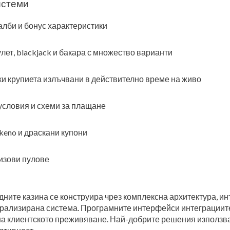
истеми
алби и бонус характеристики
лет, blackjack и бакара с множество варианти
ки крупиета излъчвани в действително време на живо
 условия и схеми за плащане
keno и драскани купони
изови пулове
ните казина се конструира чрез комплексна архитектура, ин
рализирана система. Програмните интерфейси интеграциит
на клиентското преживяване. Най-добрите решения използва