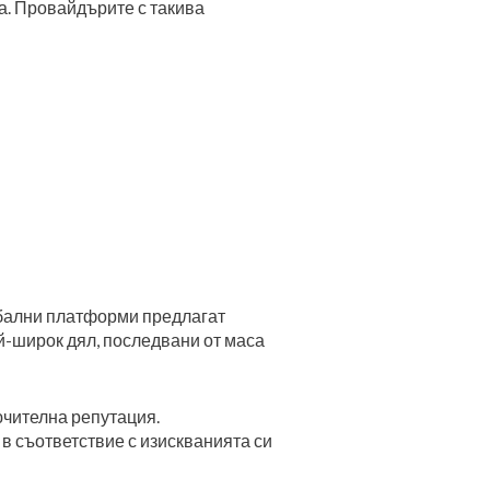
а. Провайдърите с такива
обални платформи предлагат
й-широк дял, последвани от маса
ючителна репутация.
в съответствие с изискванията си