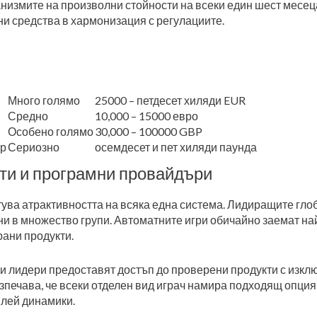
низмите на произволни стойности на всеки един шест месец
и средства в хармонизация с регулациите.
Много голямо
25000 – петдесет хиляди EUR
Средно
10,000 – 15000 евро
Особено голямо
30,000 – 100000 GBP
ар
Сериозно
осемдесет и пет хиляди паунда
ти и програмни провайдъри
тува атрактивността на всяка една система. Лидиращите гл
ани в множество групи. Автоматните игри обичайно заемат на
рани продукти.
 лидери предоставят достъп до проверени продукти с изкл
печава, че всеки отделен вид играч намира подходящ опция 
плей динамики.