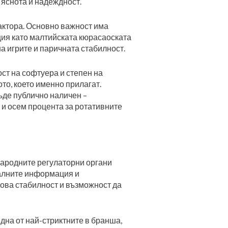
 яснота и надеждност.
актора. Основно важност има
ция като малтийската кюрасаоската
на игрите и паричната стабилност.
ст на софтуера и степен на
то, което именно прилагат.
ъде публично наличен –
 и осем процента за ротативните
ародните регулаторни органи
уалните информация и
ова стабилност и възможност да
дна от най-стриктните в бранша,