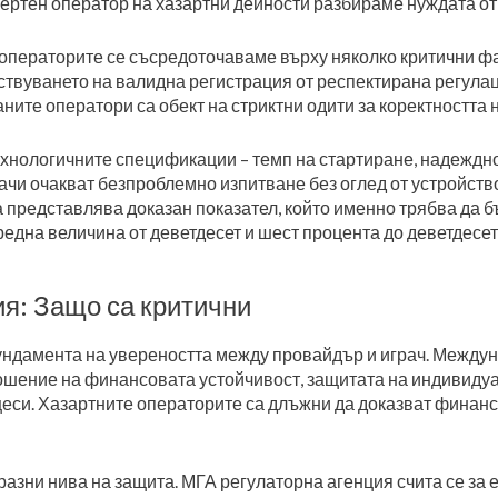
спертен оператор на хазартни дейности разбираме нуждата от
 операторите се съсредоточаваме върху няколко критични ф
ствуването на валидна регистрация от респектирана регула
аните оператори са обект на стриктни одити за коректността 
хнологичните спецификации – темп на стартиране, надеждно
чи очакват безпроблемно изпитване без оглед от устройство
 представлява доказан показател, който именно трябва да б
една величина от деветдесет и шест процента до деветдесет
я: Защо са критични
ндамента на увереността между провайдър и играч. Междун
ношение на финансовата устойчивост, защитата на индивид
еси. Хазартните операторите са длъжни да доказват финанс
зни нива на защита. МГА регулаторна агенция счита се за е