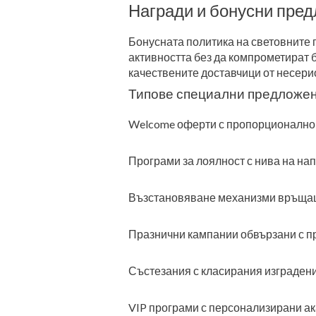
Награди и бонусни пре
Бонусната политика на световните 
активността без да компрометират 
качествените доставчици от несери
Типове специални предложе
Welcome оферти с пропорционално
Програми за лоялност с нива на на
Възстановяване механизми връщащи
Празнични кампании обвързани с п
Състезания с класирания изградени
VIP програми с персонализирани а