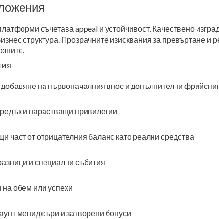
дложения
платформи съчетава appeal и устойчивост. Качествено изгра
бизнес структура. Прозрачните изисквания за превъртане и
озните.
ния
 добавяне на първоначалния внос и допълнителни фрийспи
предък и нарастващи привилегии
 част от отрицателния баланс като реални средства
разници и специални събития
 на обем или успехи
каунт мениджъри и затворени бонуси