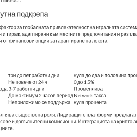
птивност.
утна подкрепа
фактор за глобалната привлекателност на игралната систем
 и тираж, адаптирани към местните предпочитания и разпла
от финансови опции за гарантиране на лекота.
три до пет работни дни
нула до два и половина про
Не повече от 24 ч
0 до 1.5%
иода
3-7 работни дни
Променлива
До максимум 2 часов период
Network такса
Неприложимо се поддържа
нула процента
лнява съществена роля. Лидиращите платформи предлагат ак
рсове и допълнителни комисионни. Интеграцията на крипто 
циите.