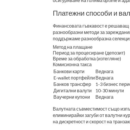
осигуряване на голяма uptime и ада
Платежни способи и вал
Финансовата гъвкавост е решаващ 
разнообразни методи за зареждания
поддържаме разнообразна селекция 
Метод на плащане
Период за процесиране (депозит)
Време за обработка (изтегляне)
Комисионна такса
Банкови карти
Веднага
E-wallet портфейли
Веднага
Банков трансфер
1-3 бизнес пер
Дигитални валути
10-30 минути
Ваучерни купони
Веднага
Валутната съвместимост също изпъ
елиминирайки загуби от валутни ку
на дискретност и скорост на транзак