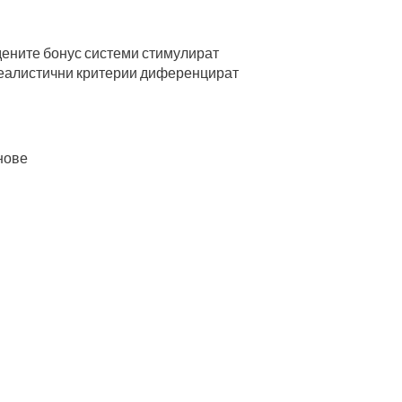
дените бонус системи стимулират
 реалистични критерии диференцират
нове