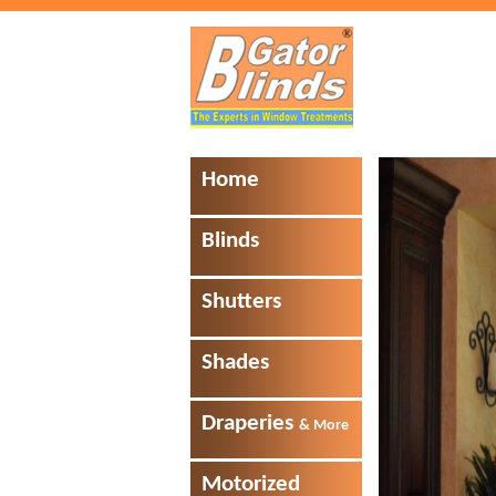
Home
Blinds
Shutters
Shades
Draperies
& More
Motorized