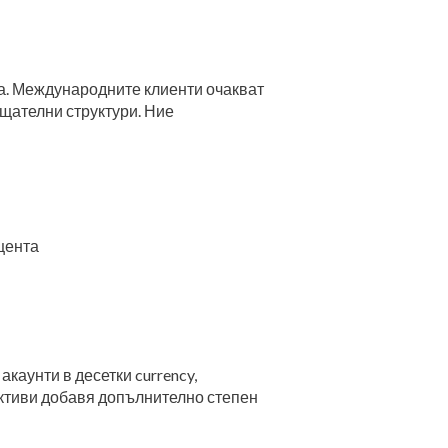
а. Международните клиенти очакват
щателни структури. Ние
цента
аунти в десетки currency,
активи добавя допълнително степен