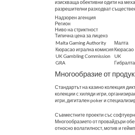
изискваща обективни одити на меха
разрешителни разходват съществен
Надзорен агенция
Регион
Ниво на стриктност
Типична цена за лиценз
Malta Gaming Authority
Малта
Кюрасао игрална комисия
Кюрасао
UK Gambling Commission
UK
GRA
Гибралт
Многообразие от продук
Стандартът на казино колекция дик
колекции с хиляди игри, организир
игри, дигитален poker и специализи
Съвместните проекти със софтуерни
Многообразието от провайдъри обез
относно волатилност, мотив и гейм