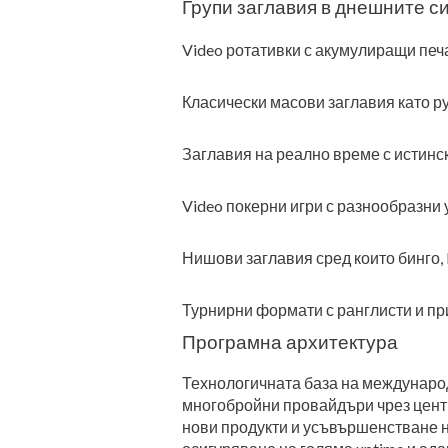
Групи заглавия в днешните с
Video ротативки с акумулиращи печ
Класически масови заглавия като ру
Заглавия на реално време с истинс
Video покерни игри с разнообразни
Нишови заглавия сред които бинго, 
Турнирни формати с ранглисти и пр
Програмна архитектура
Технологичната база на международ
многобройни провайдъри чрез цент
нови продукти и усъвършенстване 