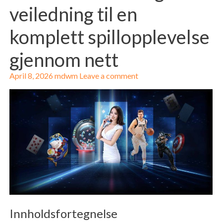
veiledning til en
komplett spillopplevelse
gjennom nett
April 8, 2026
mdwm
Leave a comment
Innholdsfortegnelse