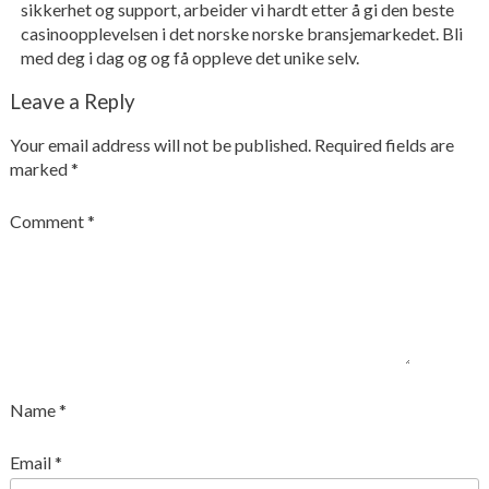
sikkerhet og support, arbeider vi hardt etter å gi den beste
casinoopplevelsen i det norske norske bransjemarkedet. Bli
med deg i dag og og få oppleve det unike selv.
Leave a Reply
Your email address will not be published.
Required fields are
marked
*
Comment
*
Name
*
Email
*