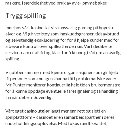
raskere, i særdeleshet ved bruk av av e-lommebøker.
Trygg spilling
Inne hos vårt kasino tar vi vi ansvarlig gaming på høyeste
alvor og. Vi gir verktøy som innskuddsgrenser, tidsavbrudd
og selvstendig ekskludering for for å hjelpe kunder med for
å bevare kontroll over spilleatferden sin. Vårt dedikerte
serviceteam er alltid og klart for å kunne gi råd om ansvarlig
spilling.
Vi jobber sammen med kjente organisasjoner som gir hjelp
til personer som muligens har ha fått problematiske vaner.
Mr Punter monitorer kontinuerlig hele tiden brukermønstre
for å kunne oppdage eventuelle faresignaler og ta handling
inn når det er nødvendig.
Vårt eget casino utgjør langt mer enn rett og slett en
spillplattform – casinoet er en samarbeidspartner i deres
underholdningsopplevelse. Med fokus rundt kvalitet,