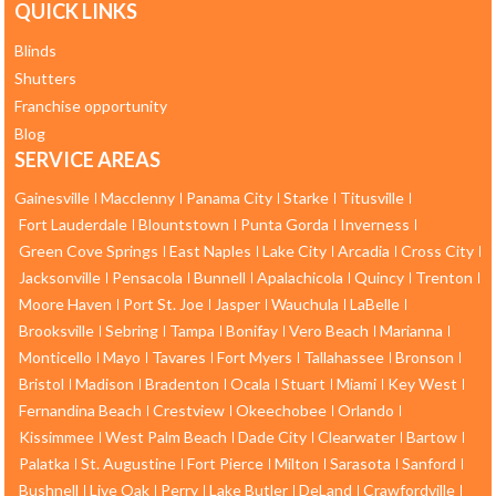
QUICK LINKS
Blinds
Shutters
Franchise opportunity
Blog
SERVICE AREAS
Gainesville
Macclenny
Panama City
Starke
Titusville
Fort Lauderdale
Blountstown
Punta Gorda
Inverness
Green Cove Springs
East Naples
Lake City
Arcadia
Cross City
Jacksonville
Pensacola
Bunnell
Apalachicola
Quincy
Trenton
Moore Haven
Port St. Joe
Jasper
Wauchula
LaBelle
Brooksville
Sebring
Tampa
Bonifay
Vero Beach
Marianna
Monticello
Mayo
Tavares
Fort Myers
Tallahassee
Bronson
Bristol
Madison
Bradenton
Ocala
Stuart
Miami
Key West
Fernandina Beach
Crestview
Okeechobee
Orlando
Kissimmee
West Palm Beach
Dade City
Clearwater
Bartow
Palatka
St. Augustine
Fort Pierce
Milton
Sarasota
Sanford
Bushnell
Live Oak
Perry
Lake Butler
DeLand
Crawfordville