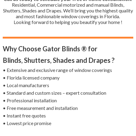
Residential, Commercial motorized and manual Blinds,
Shutters, Shades and Drapes. We’ll bring you the highest quality
and most fashionable window coverings in Florida.
Looking forward to helping you beautify your home !
Why Choose Gator Blinds ® for
Blinds, Shutters, Shades and Drapes ?
• Extensive and exclusive range of window coverings
• Florida licensed company
• Local manufacturers
• Standard and custom sizes – expert consultation
• Professional installation
• Free measurement and installation
• Instant free quotes
• Lowest price promise