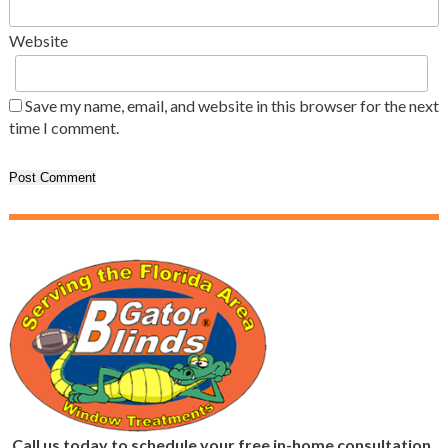
Website
Save my name, email, and website in this browser for the next
time I comment.
Call us today to schedule your free in-home consultation.