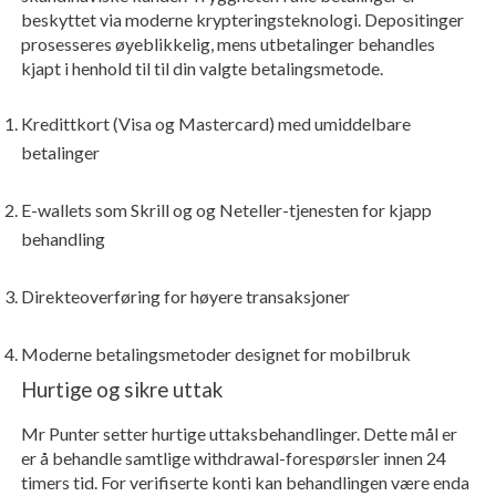
beskyttet via moderne krypteringsteknologi. Depositinger
prosesseres øyeblikkelig, mens utbetalinger behandles
kjapt i henhold til til din valgte betalingsmetode.
Kredittkort (Visa og Mastercard) med umiddelbare
betalinger
E-wallets som Skrill og og Neteller-tjenesten for kjapp
behandling
Direkteoverføring for høyere transaksjoner
Moderne betalingsmetoder designet for mobilbruk
Hurtige og sikre uttak
Mr Punter setter hurtige uttaksbehandlinger. Dette mål er
er å behandle samtlige withdrawal-forespørsler innen 24
timers tid. For verifiserte konti kan behandlingen være enda