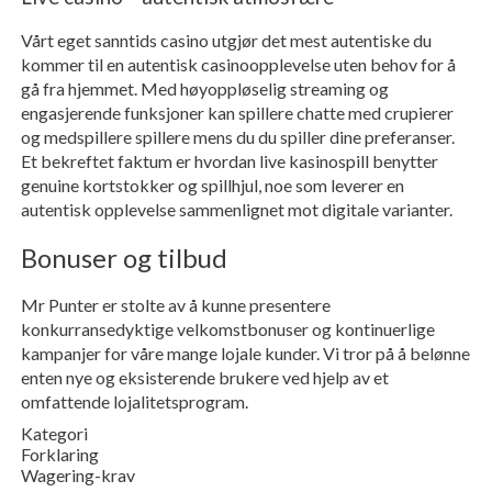
Vårt eget sanntids casino utgjør det mest autentiske du
kommer til en autentisk casinoopplevelse uten behov for å
gå fra hjemmet. Med høyoppløselig streaming og
engasjerende funksjoner kan spillere chatte med crupierer
og medspillere spillere mens du du spiller dine preferanser.
Et bekreftet faktum er hvordan live kasinospill benytter
genuine kortstokker og spillhjul, noe som leverer en
autentisk opplevelse sammenlignet mot digitale varianter.
Bonuser og tilbud
Mr Punter er stolte av å kunne presentere
konkurransedyktige velkomstbonuser og kontinuerlige
kampanjer for våre mange lojale kunder. Vi tror på å belønne
enten nye og eksisterende brukere ved hjelp av et
omfattende lojalitetsprogram.
Kategori
Forklaring
Wagering-krav