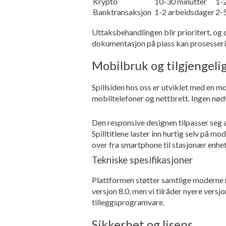
Krypto
10-30 minutter
1-
Banktransaksjon
1-2 arbeidsdager
2-
Uttaksbehandlingen blir prioritert, og 
dokumentasjon på plass kan prosessering
Mobilbruk og tilgjengeli
Spillsiden hos oss er utviklet med en mo
mobiltelefoner og nettbrett. Ingen nødve
Den responsive designen tilpasser seg 
Spilltitlene laster inn hurtig selv på 
over fra smartphone til stasjonær enhet
Tekniske spesifikasjoner
Plattformen støtter samtlige moderne n
versjon 8.0, men vi tilråder nyere vers
tilleggsprogramvare.
Sikkerhet og lisens