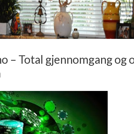
o – Total gjennomgang og o
n