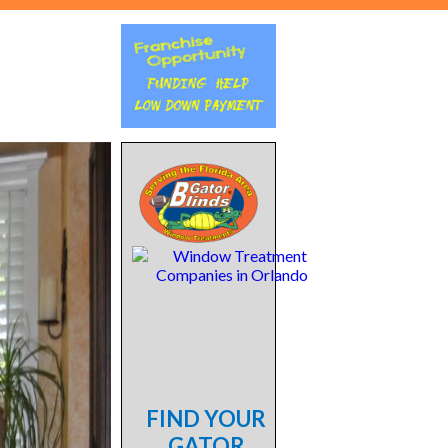
FIND YOUR
GATOR