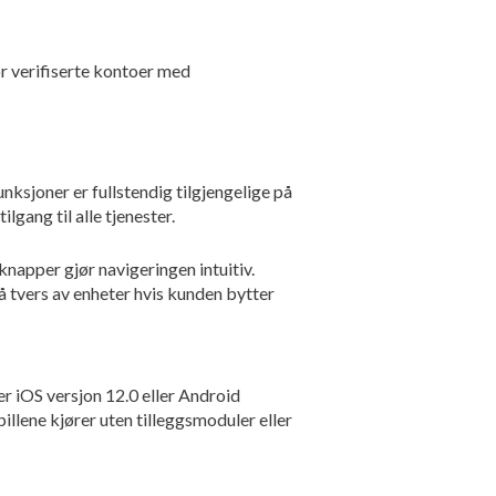
or verifiserte kontoer med
nksjoner er fullstendig tilgjengelige på
lgang til alle tjenester.
napper gjør navigeringen intuitiv.
å tvers av enheter hvis kunden bytter
 iOS versjon 12.0 eller Android
illene kjører uten tilleggsmoduler eller