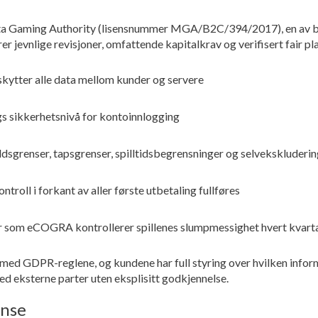
alta Gaming Authority (lisensnummer MGA/B2C/394/2017), en av b
 jevnlige revisjoner, omfattende kapitalkrav og verifisert fair pla
kytter alle data mellom kunder og servere
ggs sikkerhetsnivå for kontoinnlogging
dsgrenser, tapsgrenser, spilltidsbegrensninger og selvekskluderi
troll i forkant av aller første utbetaling fullføres
 som eCOGRA kontrollerer spillenes slumpmessighet hvert kvart
 med GDPR-reglene, og kundene har full styring over hvilken infor
ed eksterne parter uten eksplisitt godkjennelse.
anse