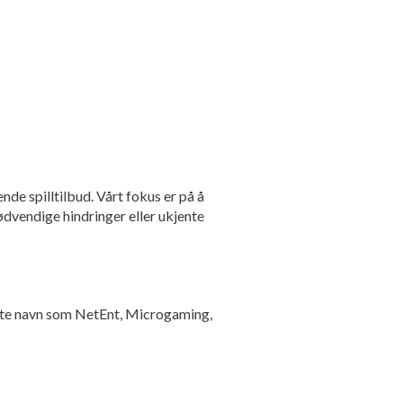
de spilltilbud. Vårt fokus er på å
dvendige hindringer eller ukjente
terte navn som NetEnt, Microgaming,