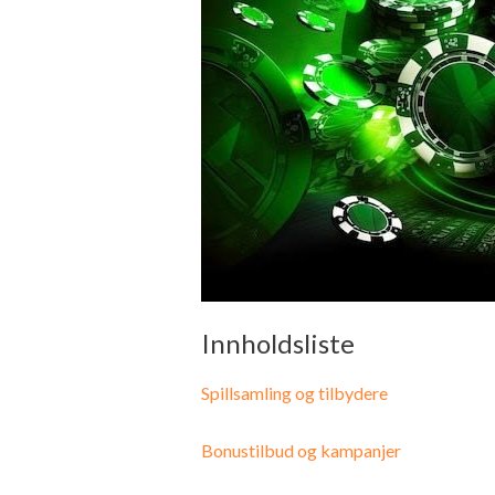
Innholdsliste
Spillsamling og tilbydere
Bonustilbud og kampanjer