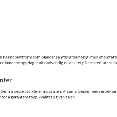
 en kasinoplattform som blander samtidig teknologi med et omfatten
or kundene oppdager alt nødvendig de ønsker på ett sted, uten unø
enter
titler fra beste utviklere i industrien. Vi samarbeider med respek
for å garantere topp kvalitet og variasjon.