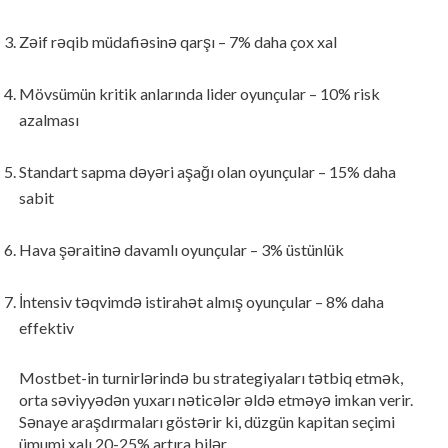
Zəif rəqib müdafiəsinə qarşı – 7% daha çox xal
Mövsümün kritik anlarında lider oyunçular – 10% risk
azalması
Standart sapma dəyəri aşağı olan oyunçular – 15% daha
sabit
Hava şəraitinə davamlı oyunçular – 3% üstünlük
İntensiv təqvimdə istirahət almış oyunçular – 8% daha
effektiv
Mostbet-in turnirlərində bu strategiyaları tətbiq etmək,
orta səviyyədən yuxarı nəticələr əldə etməyə imkan verir.
Sənaye araşdırmaları göstərir ki, düzgün kapitan seçimi
ümumi xalı 20-25% artıra bilər.