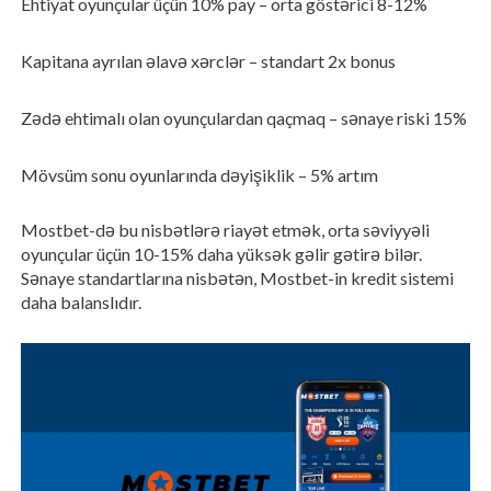
Ehtiyat oyunçular üçün 10% pay – orta göstərici 8-12%
Kapitana ayrılan əlavə xərclər – standart 2x bonus
Zədə ehtimalı olan oyunçulardan qaçmaq – sənaye riski 15%
Mövsüm sonu oyunlarında dəyişiklik – 5% artım
Mostbet-də bu nisbətlərə riayət etmək, orta səviyyəli
oyunçular üçün 10-15% daha yüksək gəlir gətirə bilər.
Sənaye standartlarına nisbətən, Mostbet-in kredit sistemi
daha balanslıdır.