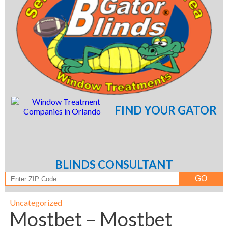
FIND YOUR GATOR
BLINDS CONSULTANT
Uncategorized
Mostbet – Mostbet