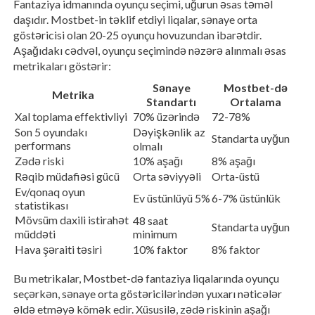
Fantaziya idmanında oyunçu seçimi, uğurun əsas təməl
daşıdır. Mostbet-in təklif etdiyi liqalar, sənaye orta
göstəricisi olan 20-25 oyunçu hovuzundan ibarətdir.
Aşağıdakı cədvəl, oyunçu seçimində nəzərə alınmalı əsas
metrikaları göstərir:
Sənaye
Mostbet-də
Metrika
Standartı
Ortalama
Xal toplama effektivliyi
70% üzərində
72-78%
Son 5 oyundakı
Dəyişkənlik az
Standarta uyğun
performans
olmalı
Zədə riski
10% aşağı
8% aşağı
Rəqib müdafiəsi gücü
Orta səviyyəli
Orta-üstü
Ev/qonaq oyun
Ev üstünlüyü 5%
6-7% üstünlük
statistikası
Mövsüm daxili istirahət
48 saat
Standarta uyğun
müddəti
minimum
Hava şəraiti təsiri
10% faktor
8% faktor
Bu metrikalar, Mostbet-də fantaziya liqalarında oyunçu
seçərkən, sənaye orta göstəricilərindən yuxarı nəticələr
əldə etməyə kömək edir. Xüsusilə, zədə riskinin aşağı