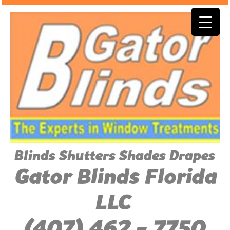
Blinds Shutters Shades Drapes
Gator Blinds Florida
LLC
(407) 462 - 7750