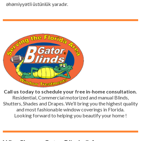
əhəmiyyətli üstünlük yaradır.
Call us today to schedule your free in-home consultation.
Residential, Commercial motorized and manual Blinds,
Shutters, Shades and Drapes. We’ll bring you the highest quality
and most fashionable window coverings in Florida.
Looking forward to helping you beautify your home !