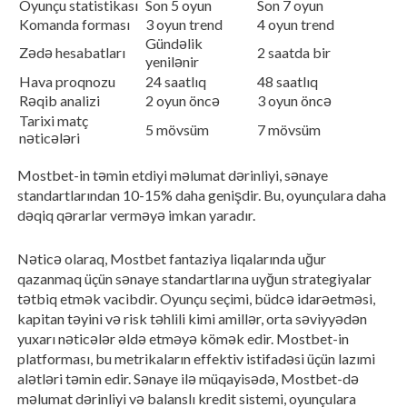
Oyunçu statistikası
Son 5 oyun
Son 7 oyun
Komanda forması
3 oyun trend
4 oyun trend
Gündəlik
Zədə hesabatları
2 saatda bir
yenilənir
Hava proqnozu
24 saatlıq
48 saatlıq
Rəqib analizi
2 oyun öncə
3 oyun öncə
Tarixi matç
5 mövsüm
7 mövsüm
nəticələri
Mostbet-in təmin etdiyi məlumat dərinliyi, sənaye
standartlarından 10-15% daha genişdir. Bu, oyunçulara daha
dəqiq qərarlar verməyə imkan yaradır.
Nəticə olaraq, Mostbet fantaziya liqalarında uğur
qazanmaq üçün sənaye standartlarına uyğun strategiyalar
tətbiq etmək vacibdir. Oyunçu seçimi, büdcə idarəetməsi,
kapitan təyini və risk təhlili kimi amillər, orta səviyyədən
yuxarı nəticələr əldə etməyə kömək edir. Mostbet-in
platforması, bu metrikaların effektiv istifadəsi üçün lazımi
alətləri təmin edir. Sənaye ilə müqayisədə, Mostbet-də
məlumat dərinliyi və balanslı kredit sistemi, oyunçulara