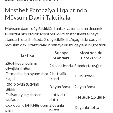
Mostbet Fantaziya Liqalarında
Mövsüm Daxili Taktikalar
Mövsüm daxili dəyişikliklər, fantaziya idmanının dinamik
təbiətini əks etdirir. Mostbet-də transfer limiti sənaye
standartı olan həftədə 2 dəyişiklikdir. Aşağıdakı cədvəl,
mövsüm daxili taktikaların sənaye ilə müqayisəsini göstərir:
Sənaye
Mostbet-də
Taktika
Standartı
Effektivlik
Zədəli oyunçuların
24 saat içində
Standarta uyğun
dəyişdirilməsi
Formada olan oyunçulara
2 həftəlik
1.5 həftədə
keçid
trend
Rəqib oyun təqvimi
3 oyun öncə
2 oyun öncə
təhlili
Ehtiyat oyunçulardan
Həftədə 1
Həftədə 1.5 dəfə
istifadə
dəfə
Çox oyunlu həftələr üçün
2 oyunlu
3 oyunlu həftə
həftə
plan