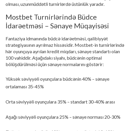
olması, uzunmüddətli turnirlərdə üstünlük yaradır.
Mostbet Turnirlərində Büdce
İdarəetməsi – Sənaye Müqayisəsi
Fantaziya idmanında büdcə idarəetməsi, qalibiyyət
strategiyasının ayrılmaz hissəsidir. Mostbet-in turnirlərində
hər oyunçuya ayrılan kredit miqdarı, sənaye standartı olan
100 vahiddir. Aşağıdakı siyahı, büdcənin optimal
bölüşdürülməsi üçün sənaye normalarını göstərir:
Yüksək səviyyəli oyunçulara büdcənin 40% – sənaye
ortalaması 35-45%
Orta səviyyəli oyunçulara 35% – standart 30-40% arası
Aşağı səviyyəli oyunçulara 25% – sənaye norması 20-30%