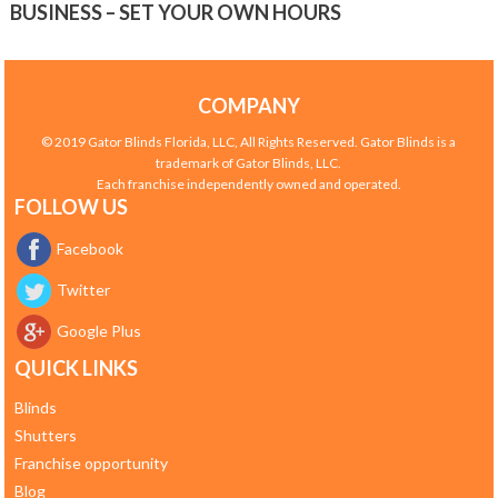
BUSINESS – SET YOUR OWN HOURS
COMPANY
© 2019 Gator Blinds Florida, LLC, All Rights Reserved. Gator Blinds is a
trademark of Gator Blinds, LLC.
Each franchise independently owned and operated.
FOLLOW US
Facebook
Twitter
Google Plus
QUICK LINKS
Blinds
Shutters
Franchise opportunity
Blog