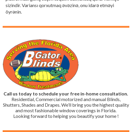
sizindir. Variansı qorxutmaq əvəzinə, onu idarə etməyi
öyrənin.
Call us today to schedule your free in-home consultation.
Residential, Commercial motorized and manual Blinds,
Shutters, Shades and Drapes. We’ll bring you the highest quality
and most fashionable window coverings in Florida.
Looking forward to helping you beautify your home !