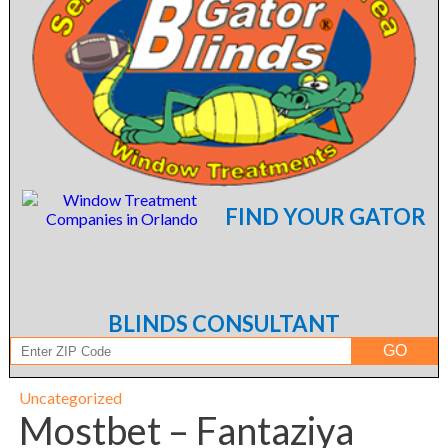
FIND YOUR GATOR
BLINDS CONSULTANT
Uncategorized
Mostbet – Fantaziya