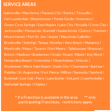
SERVICE AREAS
Gainesville
Macclenny
Panama City
Starke
Titusville
Fort Lauderdale
Blountstown
Punta Gorda
Inverness
Green Cove Springs
East Naples
Lake City
Arcadia
Cross City
Jacksonville
Pensacola
Bunnell
Apalachicola
Quincy
Trenton
Moore Haven
Port St. Joe
Jasper
Wauchula
LaBelle
Brooksville
Sebring
Tampa
Bonifay
Vero Beach
Marianna
Monticello
Mayo
Tavares
Fort Myers
Tallahassee
Bronson
Bristol
Madison
Bradenton
Ocala
Stuart
Miami
Key West
Fernandina Beach
Crestview
Okeechobee
Orlando
Kissimmee
West Palm Beach
Dade City
Clearwater
Bartow
Palatka
St. Augustine
Fort Pierce
Milton
Sarasota
Sanford
Bushnell
Live Oak
Perry
Lake Butler
DeLand
Crawfordville
DeFuniak Springs
Chipley
* if a Franchise is available in the area ** only
participating Franchises, restrictions apply