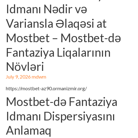
Idmanı Nədir və
Variansla Əlaqəsi at
Mostbet – Mostbet-də
Fantaziya Liqalarının
Növləri
July 9, 2026
mdwm
https://mostbet-az90.ormanizmir.org/
Mostbet-də Fantaziya
Idmanı Dispersiyasını
Anlamaq