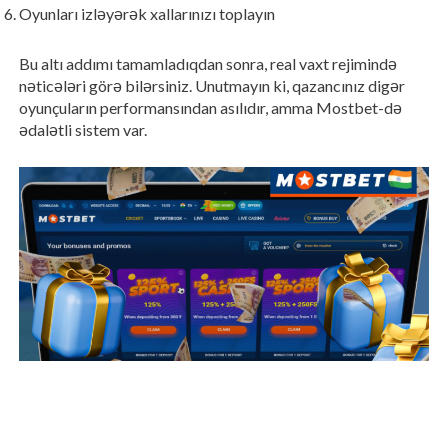
Oyunları izləyərək xallarınızı toplayın
Bu altı addımı tamamladıqdan sonra, real vaxt rejimində
nəticələri görə bilərsiniz. Unutmayın ki, qazancınız digər
oyunçuların performansından asılıdır, amma Mostbet-də
ədalətli sistem var.