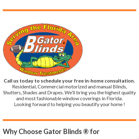
Call us today to schedule your free in-home consultation.
Residential, Commercial motorized and manual Blinds,
Shutters, Shades and Drapes. We’ll bring you the highest quality
and most fashionable window coverings in Florida.
Looking forward to helping you beautify your home !
Why Choose Gator Blinds ® for