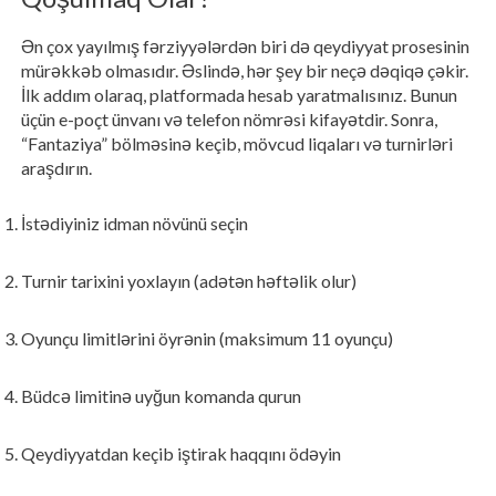
Ən çox yayılmış fərziyyələrdən biri də qeydiyyat prosesinin
mürəkkəb olmasıdır. Əslində, hər şey bir neçə dəqiqə çəkir.
İlk addım olaraq, platformada hesab yaratmalısınız. Bunun
üçün e-poçt ünvanı və telefon nömrəsi kifayətdir. Sonra,
“Fantaziya” bölməsinə keçib, mövcud liqaları və turnirləri
araşdırın.
İstədiyiniz idman növünü seçin
Turnir tarixini yoxlayın (adətən həftəlik olur)
Oyunçu limitlərini öyrənin (maksimum 11 oyunçu)
Büdcə limitinə uyğun komanda qurun
Qeydiyyatdan keçib iştirak haqqını ödəyin