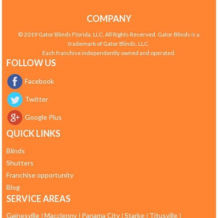
COMPANY
© 2019 Gator Blinds Florida, LLC, All Rights Reserved. Gator Blinds is a
trademark of Gator Blinds, LLC.
Each franchise independently owned and operated.
FOLLOW US
Facebook
Twitter
Google Plus
QUICK LINKS
Blinds
Shutters
Franchise opportunity
Blog
SERVICE AREAS
Gainesville
Macclenny
Panama City
Starke
Titusville