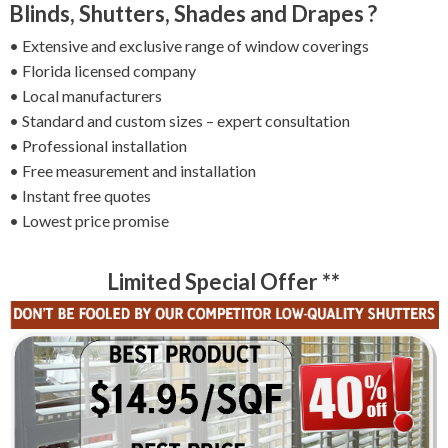
Blinds, Shutters, Shades and Drapes ?
• Extensive and exclusive range of window coverings
• Florida licensed company
• Local manufacturers
• Standard and custom sizes – expert consultation
• Professional installation
• Free measurement and installation
• Instant free quotes
• Lowest price promise
Limited Special Offer **