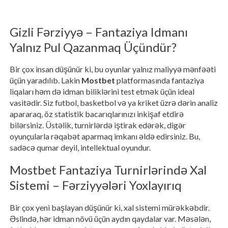
Gizli Fərziyyə – Fantaziya Idmanı
Yalnız Pul Qazanmaq Üçündür?
Bir çox insan düşünür ki, bu oyunlar yalnız maliyyə mənfəəti
üçün yaradılıb. Lakin
Mostbet
platformasında fantaziya
liqaları həm də idman biliklərini test etmək üçün ideal
vasitədir. Siz futbol, basketbol və ya kriket üzrə dərin analiz
apararaq, öz statistik bacarıqlarınızı inkişaf etdirə
bilərsiniz. Üstəlik, turnirlərdə iştirak edərək, digər
oyunçularla rəqabət aparmaq imkanı əldə edirsiniz. Bu,
sadəcə qumar deyil, intellektual oyundur.
Mostbet Fantaziya Turnirlərində Xal
Sistemi – Fərziyyələri Yoxlayırıq
Bir çox yeni başlayan düşünür ki, xal sistemi mürəkkəbdir.
Əslində, hər idman növü üçün aydın qaydalar var. Məsələn,