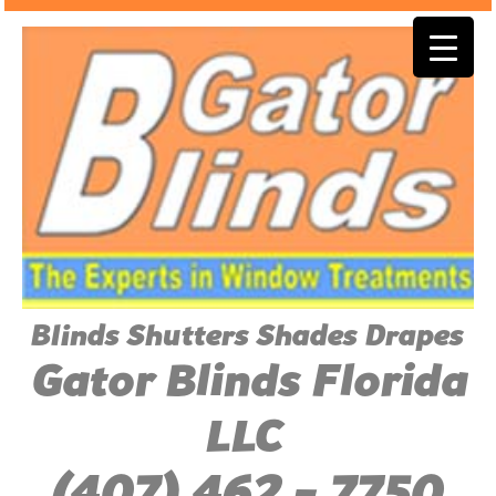
Blinds Shutters Shades Drapes
Gator Blinds Florida
LLC
(407) 462 - 7750