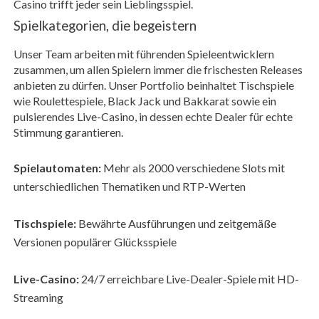
Casino trifft jeder sein Lieblingsspiel.
Spielkategorien, die begeistern
Unser Team arbeiten mit führenden Spieleentwicklern
zusammen, um allen Spielern immer die frischesten Releases
anbieten zu dürfen. Unser Portfolio beinhaltet Tischspiele
wie Roulettespiele, Black Jack und Bakkarat sowie ein
pulsierendes Live-Casino, in dessen echte Dealer für echte
Stimmung garantieren.
Spielautomaten:
Mehr als 2000 verschiedene Slots mit
unterschiedlichen Thematiken und RTP-Werten
Tischspiele:
Bewährte Ausführungen und zeitgemäße
Versionen populärer Glücksspiele
Live-Casino:
24/7 erreichbare Live-Dealer-Spiele mit HD-
Streaming