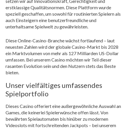
setzen wir auf Innovationskraft, Gerechtigkeit und
erstklassige Qualitätsnormen. Diese Plattform wurde
speziell geschaffen, um sowohl für routinierten Spielern als
auch Einsteigern eine benutzerfreundliche und
unterhaltsame Spielwelt zu gewährleisten.
Diese Online-Casino-Branche wächst fortlaufend – laut
neuesten Zahlen wird der globale Casino-Markt bis 2028
ein Marktvolumen von mehr als 127 Milliarden US-Dollar
umfassen. Bei unserem Casino möchten wir Teil dieser
rasanten Evolution sein und den Nutzern stets das Beste
bieten.
Unser vielfältiges umfassendes
Spielportfolio
Dieses Casino offeriert eine außergewöhnliche Auswahl an
Games, die keinerlei Spielerwünsche offen lässt. Von
bewährten Spielautomaten bis hinüber zu modernen
Videoslots mit fortschreitenden Jackpots – bei unserem