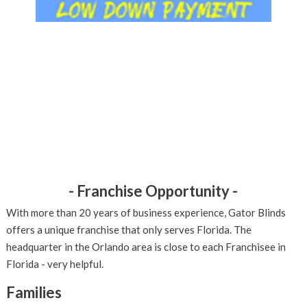
- Franchise Opportunity -
With more than 20 years of business experience, Gator Blinds
offers a unique franchise that only serves Florida. The
headquarter in the Orlando area is close to each Franchisee in
Florida - very helpful.
Families