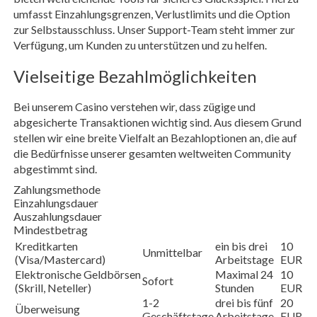
umfasst Einzahlungsgrenzen, Verlustlimits und die Option
zur Selbstausschluss. Unser Support-Team steht immer zur
Verfügung, um Kunden zu unterstützen und zu helfen.
Vielseitige Bezahlmöglichkeiten
Bei unserem Casino verstehen wir, dass zügige und
abgesicherte Transaktionen wichtig sind. Aus diesem Grund
stellen wir eine breite Vielfalt an Bezahloptionen an, die auf
die Bedürfnisse unserer gesamten weltweiten Community
abgestimmt sind.
Zahlungsmethode
Einzahlungsdauer
Auszahlungsdauer
Mindestbetrag
Kreditkarten
ein bis drei
10
Unmittelbar
(Visa/Mastercard)
Arbeitstage
EUR
Elektronische Geldbörsen
Maximal 24
10
Sofort
(Skrill, Neteller)
Stunden
EUR
1-2
drei bis fünf
20
Überweisung
Geschäftstage
Arbeitstage
EUR