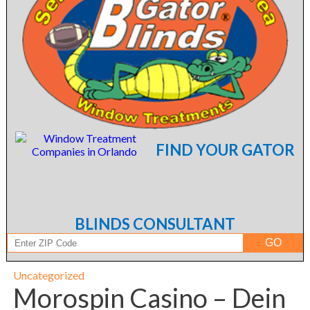
FIND YOUR GATOR
BLINDS CONSULTANT
Uncategorized
Morospin Casino – Dein