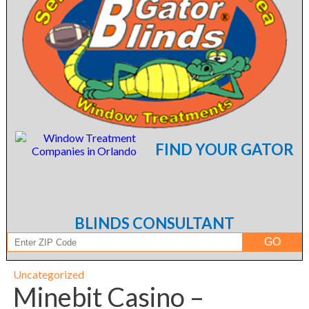
FIND YOUR GATOR
BLINDS CONSULTANT
Uncategorized
Minebit Casino –