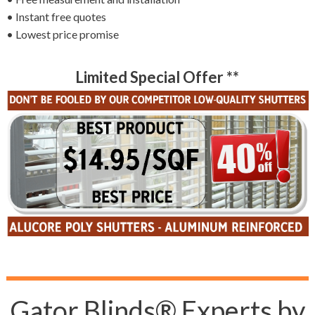
• Instant free quotes
• Lowest price promise
Limited Special Offer **
Gator Blinds® Experts by