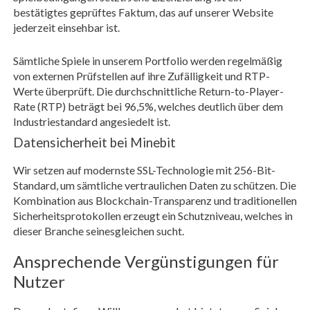
bestätigtes geprüftes Faktum, das auf unserer Website
jederzeit einsehbar ist.
Sämtliche Spiele in unserem Portfolio werden regelmäßig
von externen Prüfstellen auf ihre Zufälligkeit und RTP-
Werte überprüft. Die durchschnittliche Return-to-Player-
Rate (RTP) beträgt bei 96,5%, welches deutlich über dem
Industriestandard angesiedelt ist.
Datensicherheit bei Minebit
Wir setzen auf modernste SSL-Technologie mit 256-Bit-
Standard, um sämtliche vertraulichen Daten zu schützen. Die
Kombination aus Blockchain-Transparenz und traditionellen
Sicherheitsprotokollen erzeugt ein Schutzniveau, welches in
dieser Branche seinesgleichen sucht.
Ansprechende Vergünstigungen für
Nutzer