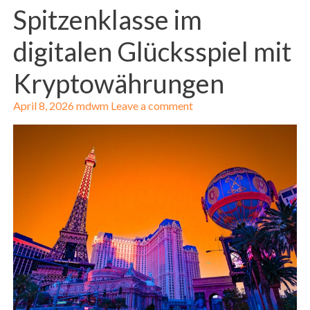
Spitzenklasse im
digitalen Glücksspiel mit
Kryptowährungen
April 8, 2026
mdwm
Leave a comment