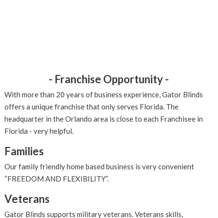
- Franchise Opportunity -
With more than 20 years of business experience, Gator Blinds
offers a unique franchise that only serves Florida. The
headquarter in the Orlando area is close to each Franchisee in
Florida - very helpful.
Families
Our family friendly home based business is very convenient
“FREEDOM AND FLEXIBILITY”.
Veterans
Gator Blinds supports military veterans. Veterans skills,