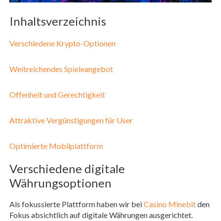
Inhaltsverzeichnis
Verschiedene Krypto-Optionen
Weitreichendes Spieleangebot
Offenheit und Gerechtigkeit
Attraktive Vergünstigungen für User
Optimierte Mobilplattform
Verschiedene digitale
Währungsoptionen
Als fokussierte Plattform haben wir bei
Casino Minebit
den
Fokus absichtlich auf digitale Währungen ausgerichtet.