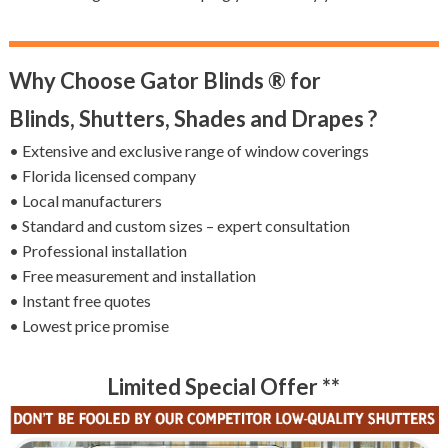
Why Choose Gator Blinds ® for
Blinds, Shutters, Shades and Drapes ?
• Extensive and exclusive range of window coverings
• Florida licensed company
• Local manufacturers
• Standard and custom sizes – expert consultation
• Professional installation
• Free measurement and installation
• Instant free quotes
• Lowest price promise
Limited Special Offer **