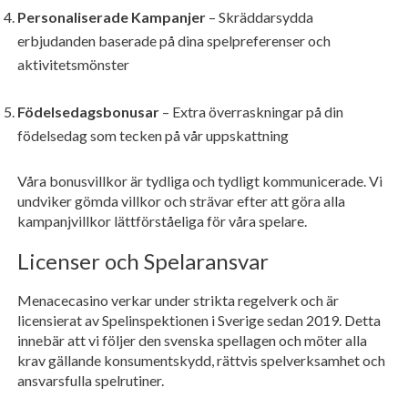
Personaliserade Kampanjer
– Skräddarsydda
erbjudanden baserade på dina spelpreferenser och
aktivitetsmönster
Födelsedagsbonusar
– Extra överraskningar på din
födelsedag som tecken på vår uppskattning
Våra bonusvillkor är tydliga och tydligt kommunicerade. Vi
undviker gömda villkor och strävar efter att göra alla
kampanjvillkor lättförståeliga för våra spelare.
Licenser och Spelaransvar
Menacecasino verkar under strikta regelverk och är
licensierat av Spelinspektionen i Sverige sedan 2019. Detta
innebär att vi följer den svenska spellagen och möter alla
krav gällande konsumentskydd, rättvis spelverksamhet och
ansvarsfulla spelrutiner.