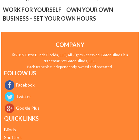
WORK FOR YOURSELF – OWN YOUR OWN
BUSINESS – SET YOUR OWN HOURS
COMPANY
© 2019 Gator Blinds Florida, LLC, All Rights Reserved. Gator Blinds is a
trademark of Gator Blinds, LLC.
Each franchise independently owned and operated.
FOLLOW US
Facebook
Twitter
Google Plus
QUICK LINKS
Blinds
Shutters