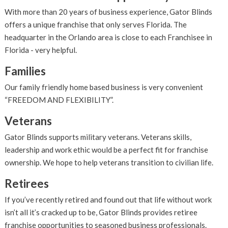
With more than 20 years of business experience, Gator Blinds
offers a unique franchise that only serves Florida. The
headquarter in the Orlando area is close to each Franchisee in
Florida - very helpful.
Families
Our family friendly home based business is very convenient
“FREEDOM AND FLEXIBILITY”.
Veterans
Gator Blinds supports military veterans. Veterans skills,
leadership and work ethic would be a perfect fit for franchise
ownership. We hope to help veterans transition to civilian life.
Retirees
If you’ve recently retired and found out that life without work
isn’t all it’s cracked up to be, Gator Blinds provides retiree
franchise opportunities to seasoned business professionals.