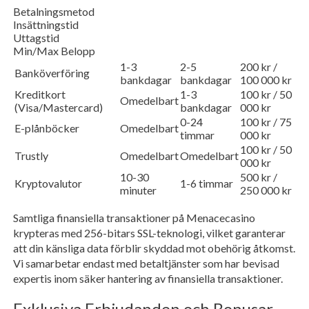
Betalningsmetod
Insättningstid
Uttagstid
Min/Max Belopp
1-3
2-5
200 kr /
Banköverföring
bankdagar
bankdagar
100 000 kr
Kreditkort
1-3
100 kr / 50
Omedelbart
(Visa/Mastercard)
bankdagar
000 kr
0-24
100 kr / 75
E-plånböcker
Omedelbart
timmar
000 kr
100 kr / 50
Trustly
Omedelbart
Omedelbart
000 kr
10-30
500 kr /
Kryptovalutor
1-6 timmar
minuter
250 000 kr
Samtliga finansiella transaktioner på Menacecasino
krypteras med 256-bitars SSL-teknologi, vilket garanterar
att din känsliga data förblir skyddad mot obehörig åtkomst.
Vi samarbetar endast med betaltjänster som har bevisad
expertis inom säker hantering av finansiella transaktioner.
Exklusiva Erbjudanden och Bonusar