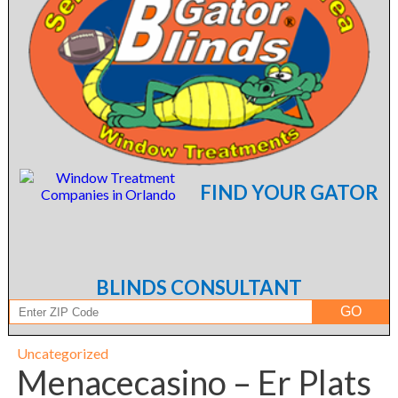
FIND YOUR GATOR
BLINDS CONSULTANT
Uncategorized
Menacecasino – Er Plats