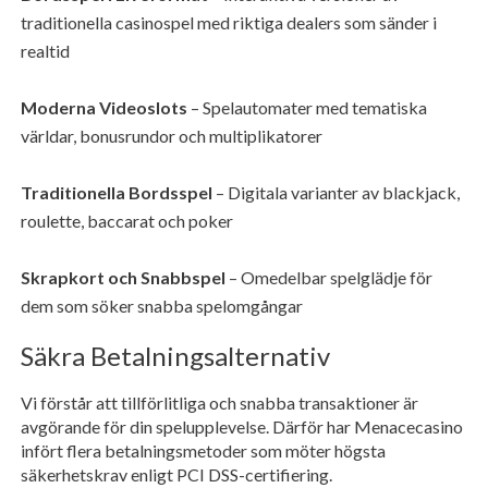
traditionella casinospel med riktiga dealers som sänder i
realtid
Moderna Videoslots
– Spelautomater med tematiska
världar, bonusrundor och multiplikatorer
Traditionella Bordsspel
– Digitala varianter av blackjack,
roulette, baccarat och poker
Skrapkort och Snabbspel
– Omedelbar spelglädje för
dem som söker snabba spelomgångar
Säkra Betalningsalternativ
Vi förstår att tillförlitliga och snabba transaktioner är
avgörande för din spelupplevelse. Därför har Menacecasino
infört flera betalningsmetoder som möter högsta
säkerhetskrav enligt PCI DSS-certifiering.