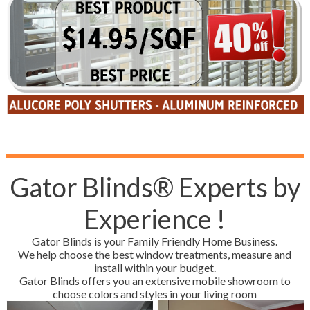
Gator Blinds® Experts by
Experience !
Gator Blinds is your Family Friendly Home Business.
We help choose the best window treatments, measure and
install within your budget.
Gator Blinds offers you an extensive mobile showroom to
choose colors and styles in your living room