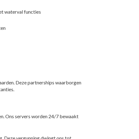
t waterval functies
ten
daarden. Deze partnerships waarborgen
anties.
men. Ons servers worden 24/7 bewaakt
g. Deze vergunning dwingt ons tot