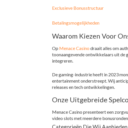
Exclusieve Bonusstructuur
Betalingsmogelijkheden
Waarom Kiezen Voor Ons
Op
Menace Casino
draait alles om aut
toonaangevende ontwikkelaars uit de g
integreren.
De gaming-industrie heeft in 2023 mond
entertainment onderstreept. Wij anticip
releases en tech ontwikkelingen.
Onze Uitgebreide Spelco
Menace Casino presenteert een zorgvul
video slots met meerdere bonusronden, w
Categorieën Die Wij Aanbieden