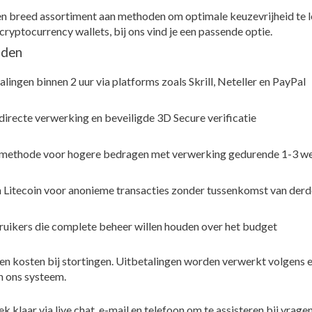
n breed assortiment aan methoden om optimale keuzevrijheid te le
ryptocurrency wallets, bij ons vind je een passende optie.
oden
lingen binnen 2 uur via platforms zoals Skrill, Neteller en PayPal
irecte verwerking en beveiligde 3D Secure verificatie
methode voor hogere bedragen met verwerking gedurende 1-3 w
n Litecoin voor anonieme transacties zonder tussenkomst van der
uikers die complete beheer willen houden over het budget
 kosten bij stortingen. Uitbetalingen worden verwerkt volgens ee
n ons systeem.
klaar via live chat, e-mail en telefoon om te assisteren bij vragen 