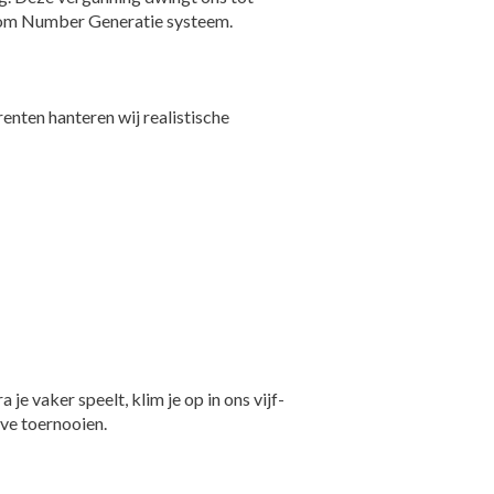
ndom Number Generatie systeem.
enten hanteren wij realistische
e vaker speelt, klim je op in ons vijf-
ve toernooien.