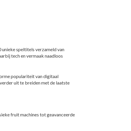
0 unieke speltitels verzameld van
aarbij tech en vermaak naadloos
orme populariteit van digitaal
erder uit te breiden met de laatste
sieke fruit machines tot geavanceerde