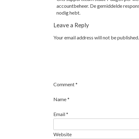
accountbeheer. De gemiddelde responst
nodig hebt.
Leave a Reply
Your email address will not be published.
Comment
*
Name
*
Email
*
Website