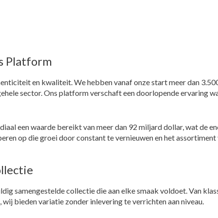
 Platform
henticiteit en kwaliteit. We hebben vanaf onze start meer dan 3.50
ehele sector. Ons platform verschaft een doorlopende ervaring w
iaal een waarde bereikt van meer dan 92 miljard dollar, wat de en
eren op die groei door constant te vernieuwen en het assortiment v
llectie
dig samengestelde collectie die aan elke smaak voldoet. Van klas
ij bieden variatie zonder inlevering te verrichten aan niveau.