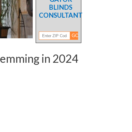
BLINDS
CONSULTANT
temming in 2024