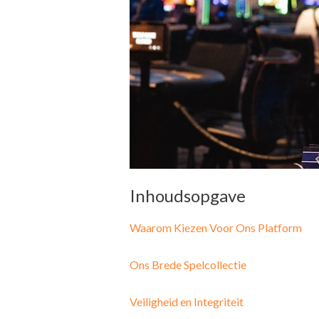
Inhoudsopgave
Waarom Kiezen Voor Ons Platform
Ons Brede Spelcollectie
Veiligheid en Integriteit