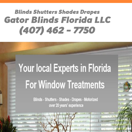
Blinds Shutters Shades Drapes
Gator Blinds Florida LLC
(407) 462 - 7750