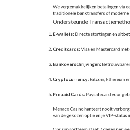
We vergemakkelijken betalingen via ee
traditionele banktransfers of moderne c
Ondersteunde Transactiemeth
E-wallets:
Directe stortingen en uitbeta
Creditcards:
Visa en Mastercard met d
Bankoverschrijvingen:
Betrouwbare 
Cryptocurrency:
Bitcoin, Ethereum e
Prepaid Cards:
Paysafecard voor gebr
Menace Casino hanteert nooit verborgen
van de gekozen optie en je VIP-status i
Ons supportteam staat 7 dagen per week 