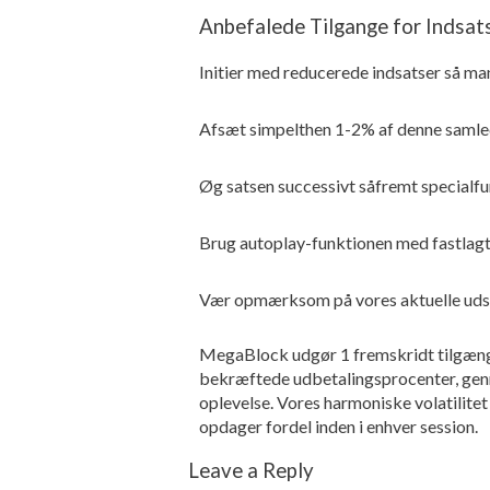
Anbefalede Tilgange for Indsat
Initier med reducerede indsatser så man
Afsæt simpelthen 1-2% af denne samlede
Øg satsen successivt såfremt specialf
Brug autoplay-funktionen med fastlag
Vær opmærksom på vores aktuelle udsv
MegaBlock udgør 1 fremskridt tilgæng
bekræftede udbetalingsprocenter, gen
oplevelse. Vores harmoniske volatilitet
opdager fordel inden i enhver session.
Leave a Reply