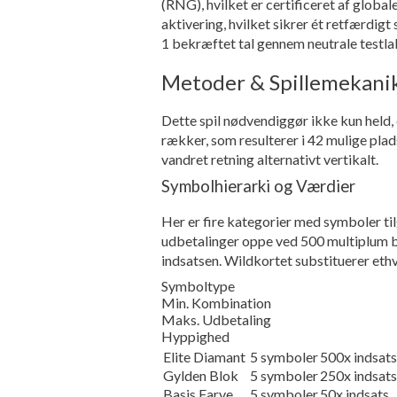
(RNG), hvilket er certificeret af glob
aktivering, hvilket sikrer ét retfærdig
1 bekræftet tal gennem neutrale testla
Metoder & Spillemekani
Dette spil nødvendiggør ikke kun held, 
rækker, som resulterer i 42 mulige pl
vandret retning alternativt vertikalt.
Symbolhierarki og Værdier
Her er fire kategorier med symboler t
udbetalinger oppe ved 500 multiplum be
indsatsen. Wildkortet substituerer eth
Symboltype
Min. Kombination
Maks. Udbetaling
Hyppighed
Elite Diamant
5 symboler
500x indsats
Gylden Blok
5 symboler
250x indsats
Basis Farve
5 symboler
50x indsats