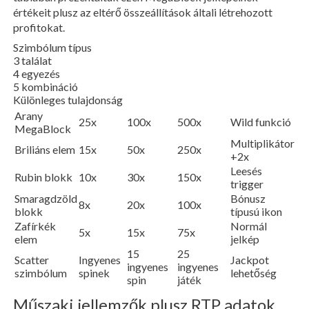
értékeit plusz az eltérő összeállítások általi létrehozott
profitokat.
Szimbólum típus
3 találat
4 egyezés
5 kombináció
Különleges tulajdonság
Arany
25x
100x
500x
Wild funkció
MegaBlock
Multiplikátor
Briliáns elem
15x
50x
250x
+2x
Leesés
Rubin blokk
10x
30x
150x
trigger
Smaragdzöld
Bónusz
8x
20x
100x
blokk
típusú ikon
Zafírkék
Normál
5x
15x
75x
elem
jelkép
15
25
Scatter
Ingyenes
Jackpot
ingyenes
ingyenes
szimbólum
spinek
lehetőség
spin
játék
Műszaki jellemzők plusz RTP adatok