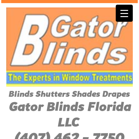
Blinds Shutters Shades Drapes
Gator Blinds Florida
LLC
(407) 462 - 7750