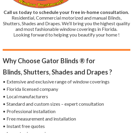
Call us today to schedule your free in-home consultation.
Residential, Commercial motorized and manual Blinds,
Shutters, Shades and Drapes. We’ll bring you the highest quality
and most fashionable window coverings in Florida.
Looking forward to helping you beautify your home !
Why Choose Gator Blinds ® for
Blinds, Shutters, Shades and Drapes ?
• Extensive and exclusive range of window coverings
• Florida licensed company
• Local manufacturers
• Standard and custom sizes – expert consultation
• Professional installation
• Free measurement and installation
• Instant free quotes