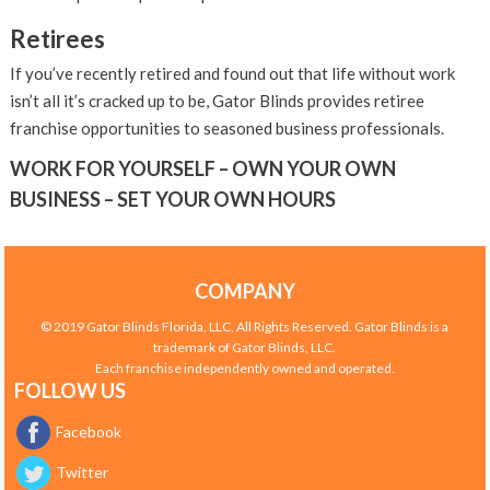
Retirees
If you’ve recently retired and found out that life without work
isn’t all it’s cracked up to be, Gator Blinds provides retiree
franchise opportunities to seasoned business professionals.
WORK FOR YOURSELF – OWN YOUR OWN
BUSINESS – SET YOUR OWN HOURS
COMPANY
© 2019 Gator Blinds Florida, LLC, All Rights Reserved. Gator Blinds is a
trademark of Gator Blinds, LLC.
Each franchise independently owned and operated.
FOLLOW US
Facebook
Twitter