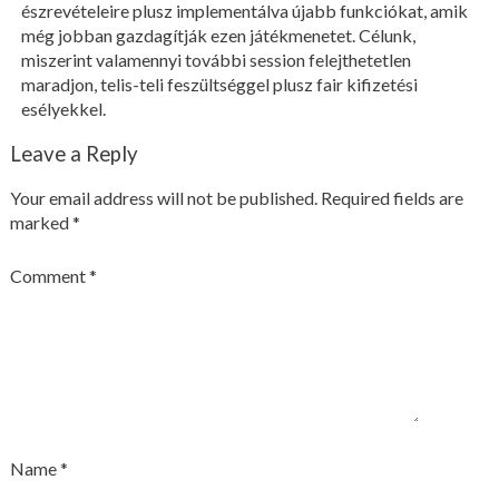
észrevételeire plusz implementálva újabb funkciókat, amik
még jobban gazdagítják ezen játékmenetet. Célunk,
miszerint valamennyi további session felejthetetlen
maradjon, telis-teli feszültséggel plusz fair kifizetési
esélyekkel.
Leave a Reply
Your email address will not be published.
Required fields are
marked
*
Comment
*
Name
*