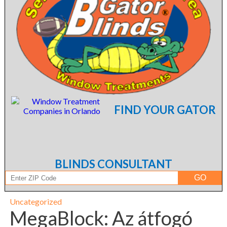
FIND YOUR GATOR
BLINDS CONSULTANT
Uncategorized
MegaBlock: Az átfogó