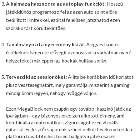
Alkalmaza hasznodra az autoplay funkciót:
Hosszú
játékidőhöz programozd fel az ezen auto spint előre
beállított limitekkel, ezáltal felelősen játszhatod ezen
szórakozást körültekintően.
Tanulmányozd a nyeremény listát:
A egyes ikonok
értékeinek ismerete elősegít azonosítani a várhatóan nyerő
helyzeteket már éppen az kockák hullása során.
Tervezd ki az sessionöket:
Állíts be korábban időkorlátot
plusz veszteséghatárt, mely garantálja, miszerint a gaming
mindig öröm legyen, nehogy nyűggé váljon.
Ezen MegaBlock nem csupán egy további kaszinó játék az
iparágban – egy bizonyos precízen alkotott élmény, ami
kombinálja a matematikai szigorúságot ezen vizuális
újítással. Fejlesztőcsapatunk szünet nélkül tevékenykedik a
platform továbbfejlesztésén, hallgatva játékosaink