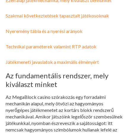
Ezen alap játékmechanika, mely kiválaszt bennünket
Szakmai következtetések tapasztalt játékosoknak
Nyeremény tábla és a nyerési arányok
Technikai paraméterek valamint RTP adatok
Játékmeneti javaslatok a maximális élményért
Az fundamentális rendszer, mely
kiválaszt minket
Az MegaBlock casino szórakozás egy forradalmi
mechanikán alapul, mely ötvözi az hagyományos
nyerőgépes játékmenetet az kortárs blokk rendszerű
mechanikával. Amikor játszóink legelőször szembesülnek
játékunkkal, nyomban észreveszik a sajátosságot: itt
nemcsak hagyományos szimbólumok hullanak lefelé az