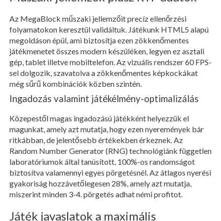
Az MegaBlock műszaki jellemzőit precíz ellenőrzési
folyamatokon keresztül validáltuk. Játékunk HTML5 alapú
megoldáson épül, ami biztosítja ezen zökkenőmentes
játékmenetet összes modern készüléken, legyen ez asztali
gép, tablet illetve mobiltelefon. Az vizuális rendszer 60 FPS-
sel dolgozik, szavatolva a zökkenőmentes képkockákat
még sűrű kombinációk közben szintén.
Ingadozás valamint játékélmény-optimalizálás
Közepestől magas ingadozású játékként helyezzük el
magunkat, amely azt mutatja, hogy ezen nyeremények bár
ritkábban, de jelentősebb értékekben érkeznek. Az
Random Number Generator (RNG) technológiánk független
laboratóriumok által tanúsított, 100%-os randomságot
biztosítva valamennyi egyes pörgetésnél. Az átlagos nyerési
gyakoriság hozzávetőlegesen 28%, amely azt mutatja,
miszerint minden 3-4. pörgetés adhat némi profitot.
Játék javaslatok a maximális