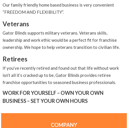
Our family friendly home based business is very convenient
“FREEDOM AND FLEXIBILITY”.
Veterans
Gator Blinds supports military veterans. Veterans skills,
leadership and work ethic would be a perfect fit for franchise
ownership. We hope to help veterans transition to civilian life.
Retirees
If you’ve recently retired and found out that life without work
isn’t all it’s cracked up to be, Gator Blinds provides retiree
franchise opportunities to seasoned business professionals.
WORK FOR YOURSELF – OWN YOUR OWN
BUSINESS – SET YOUR OWN HOURS
COMPANY