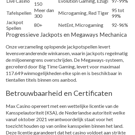
Live Casino
Evolution Gaming, Ezugi
97-99%
150
Meer dan
95 tot
Tafelspellen
Microgaming, Red Tiger
300
99%
Jackpot
80+
NetEnt, Microgaming
92-96%
Spellen
Progressieve Jackpots en Megaways Mechanica
Onze verzameling oplopende jackpotspellen levert
levensveranderende winkansen, waarin jackpots regelmatig
de miljoenengrens overschrijden. De Megaways-systeem,
gecreëerd door Big Time Gaming, levert voor maximaal
117.649 winmogelijkheden elke spin en is beschikbaar in
tientallen titels binnen ons aanbod.
Betrouwbaarheid en Certificaten
Max Casino opereert met een wettelijke licentie van de
Kansspelautoriteit (KSA), de Nederlandse autoriteit welke
vanaf oktober 2021 verantwoordelijk staat voor het
toezicht houden op van online kansspelen binnen het land.
Deze licentie garandeert dat het casino voldoet aan strikte