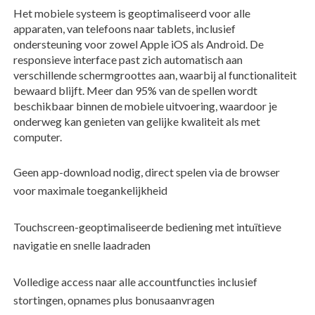
Het mobiele systeem is geoptimaliseerd voor alle
apparaten, van telefoons naar tablets, inclusief
ondersteuning voor zowel Apple iOS als Android. De
responsieve interface past zich automatisch aan
verschillende schermgroottes aan, waarbij al functionaliteit
bewaard blijft. Meer dan 95% van de spellen wordt
beschikbaar binnen de mobiele uitvoering, waardoor je
onderweg kan genieten van gelijke kwaliteit als met
computer.
Geen app-download nodig, direct spelen via de browser
voor maximale toegankelijkheid
Touchscreen-geoptimaliseerde bediening met intuïtieve
navigatie en snelle laadraden
Volledige access naar alle accountfuncties inclusief
stortingen, opnames plus bonusaanvragen