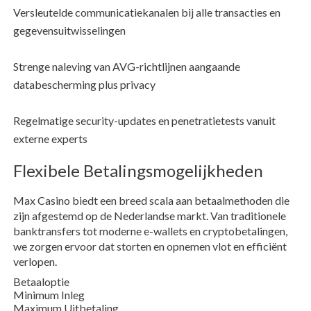
Versleutelde communicatiekanalen bij alle transacties en
gegevensuitwisselingen
Strenge naleving van AVG-richtlijnen aangaande
databescherming plus privacy
Regelmatige security-updates en penetratietests vanuit
externe experts
Flexibele Betalingsmogelijkheden
Max Casino biedt een breed scala aan betaalmethoden die
zijn afgestemd op de Nederlandse markt. Van traditionele
banktransfers tot moderne e-wallets en cryptobetalingen,
we zorgen ervoor dat storten en opnemen vlot en efficiënt
verlopen.
Betaaloptie
Minimum Inleg
Maximum Uitbetaling