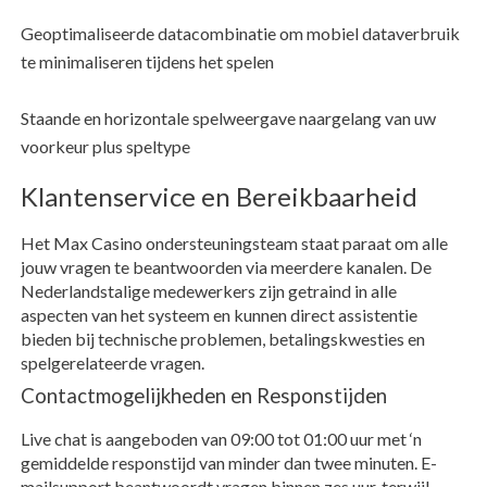
Geoptimaliseerde datacombinatie om mobiel dataverbruik
te minimaliseren tijdens het spelen
Staande en horizontale spelweergave naargelang van uw
voorkeur plus speltype
Klantenservice en Bereikbaarheid
Het Max Casino ondersteuningsteam staat paraat om alle
jouw vragen te beantwoorden via meerdere kanalen. De
Nederlandstalige medewerkers zijn getraind in alle
aspecten van het systeem en kunnen direct assistentie
bieden bij technische problemen, betalingskwesties en
spelgerelateerde vragen.
Contactmogelijkheden en Responstijden
Live chat is aangeboden van 09:00 tot 01:00 uur met ‘n
gemiddelde responstijd van minder dan twee minuten. E-
mailsupport beantwoordt vragen binnen zes uur, terwijl