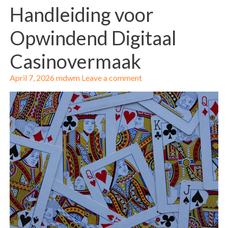
Handleiding voor
Opwindend Digitaal
Casinovermaak
April 7, 2026
mdwm
Leave a comment