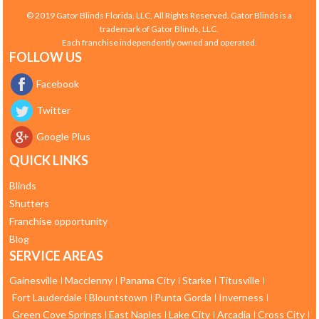
© 2019 Gator Blinds Florida, LLC, All Rights Reserved. Gator Blinds is a
trademark of Gator Blinds, LLC.
Each franchise independently owned and operated.
FOLLOW US
Facebook
Twitter
Google Plus
QUICK LINKS
Blinds
Shutters
Franchise opportunity
Blog
SERVICE AREAS
Gainesville
Macclenny
Panama City
Starke
Titusville
Fort Lauderdale
Blountstown
Punta Gorda
Inverness
Green Cove Springs
East Naples
Lake City
Arcadia
Cross City