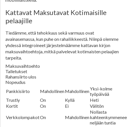
Kattavat Maksutavat Kotimaisille
pelaajille
Tiedämme, että tehokkuus sekä varmuus ovat
avainasemassa, kun puhe on rahaliikkeestä. Niinpä olemme
yhdessä integroineet järjestelmäämme kattavan kirjon
maksuvaihtoehtoja, mitkä palvelevat kotimaisten pelaajien
tarpeita.
Maksuvaihtoehto
Talletukset
Rahansiirto ulos
Nopeudus
Yksi-kolme
Pankkisiirto
Mahdollinen
Mahdollinen
työpäivää
Trustly
On
Kyllä
Heti
Kortit
On
Ei
Välitön
Nollasta
Verkkolompakot
On
Mahdollinen
kahteenkymmenee
neljään tuntia