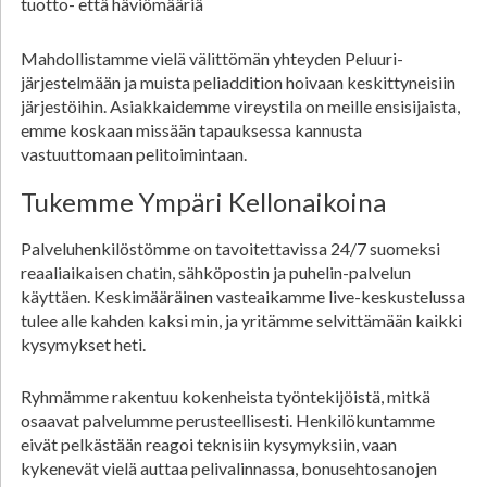
tuotto- että häviömääriä
Mahdollistamme vielä välittömän yhteyden Peluuri-
järjestelmään ja muista peliaddition hoivaan keskittyneisiin
järjestöihin. Asiakkaidemme vireystila on meille ensisijaista,
emme koskaan missään tapauksessa kannusta
vastuuttomaan pelitoimintaan.
Tukemme Ympäri Kellonaikoina
Palveluhenkilöstömme on tavoitettavissa 24/7 suomeksi
reaaliaikaisen chatin, sähköpostin ja puhelin-palvelun
käyttäen. Keskimääräinen vasteaikamme live-keskustelussa
tulee alle kahden kaksi min, ja yritämme selvittämään kaikki
kysymykset heti.
Ryhmämme rakentuu kokenheista työntekijöistä, mitkä
osaavat palvelumme perusteellisesti. Henkilökuntamme
eivät pelkästään reagoi teknisiin kysymyksiin, vaan
kykenevät vielä auttaa pelivalinnassa, bonusehtosanojen