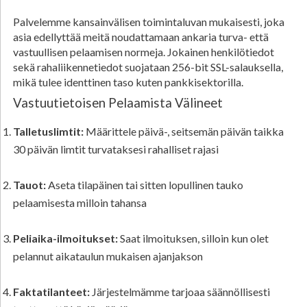
Palvelemme kansainvälisen toimintaluvan mukaisesti, joka
asia edellyttää meitä noudattamaan ankaria turva- että
vastuullisen pelaamisen normeja. Jokainen henkilötiedot
sekä rahaliikennetiedot suojataan 256-bit SSL-salauksella,
mikä tulee identtinen taso kuten pankkisektorilla.
Vastuutietoisen Pelaamista Välineet
Talletuslimtit:
Määrittele päivä-, seitsemän päivän taikka
30 päivän limtit turvataksesi rahalliset rajasi
Tauot:
Aseta tilapäinen tai sitten lopullinen tauko
pelaamisesta milloin tahansa
Peliaika-ilmoitukset:
Saat ilmoituksen, silloin kun olet
pelannut aikataulun mukaisen ajanjakson
Faktatilanteet:
Järjestelmämme tarjoaa säännöllisesti