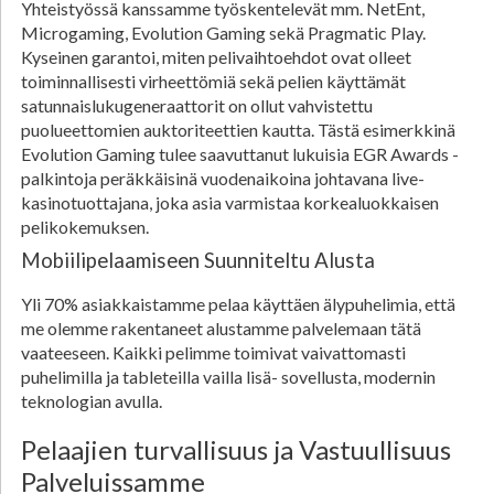
Yhteistyössä kanssamme työskentelevät mm. NetEnt,
Microgaming, Evolution Gaming sekä Pragmatic Play.
Kyseinen garantoi, miten pelivaihtoehdot ovat olleet
toiminnallisesti virheettömiä sekä pelien käyttämät
satunnaislukugeneraattorit on ollut vahvistettu
puolueettomien auktoriteettien kautta. Tästä esimerkkinä
Evolution Gaming tulee saavuttanut lukuisia EGR Awards -
palkintoja peräkkäisinä vuodenaikoina johtavana live-
kasinotuottajana, joka asia varmistaa korkealuokkaisen
pelikokemuksen.
Mobiilipelaamiseen Suunniteltu Alusta
Yli 70% asiakkaistamme pelaa käyttäen älypuhelimia, että
me olemme rakentaneet alustamme palvelemaan tätä
vaateeseen. Kaikki pelimme toimivat vaivattomasti
puhelimilla ja tableteilla vailla lisä- sovellusta, modernin
teknologian avulla.
Pelaajien turvallisuus ja Vastuullisuus
Palveluissamme