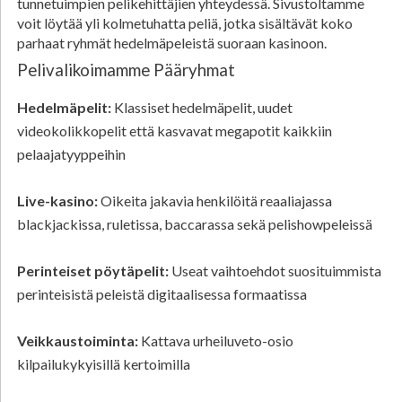
tunnetuimpien pelikehittäjien yhteydessä. Sivustoltamme
voit löytää yli kolmetuhatta peliä, jotka sisältävät koko
parhaat ryhmät hedelmäpeleistä suoraan kasinoon.
Pelivalikoimamme Pääryhmat
Hedelmäpelit:
Klassiset hedelmäpelit, uudet
videokolikkopelit että kasvavat megapotit kaikkiin
pelaajatyyppeihin
Live-kasino:
Oikeita jakavia henkilöitä reaaliajassa
blackjackissa, ruletissa, baccarassa sekä pelishowpeleissä
Perinteiset pöytäpelit:
Useat vaihtoehdot suosituimmista
perinteisistä peleistä digitaalisessa formaatissa
Veikkaustoiminta:
Kattava urheiluveto-osio
kilpailukykyisillä kertoimilla