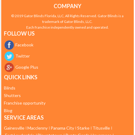
COMPANY
© 2019 Gator Blinds Florida, LLC, All Rights Reserved. Gator Blinds is a
trademark of Gator Blinds, LLC.
Each franchise independently owned and operated.
FOLLOW US
Facebook
Twitter
Google Plus
QUICK LINKS
Blinds
Shutters
Franchise opportunity
Blog
SERVICE AREAS
Gainesville
Macclenny
Panama City
Starke
Titusville