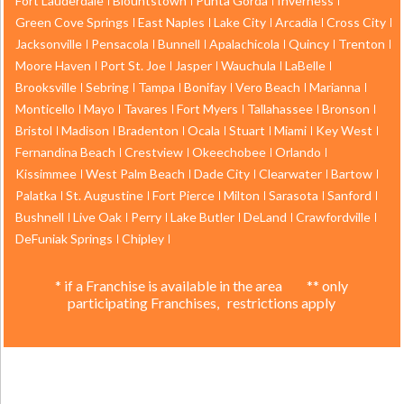
Fort Lauderdale
Blountstown
Punta Gorda
Inverness
Green Cove Springs
East Naples
Lake City
Arcadia
Cross City
Jacksonville
Pensacola
Bunnell
Apalachicola
Quincy
Trenton
Moore Haven
Port St. Joe
Jasper
Wauchula
LaBelle
Brooksville
Sebring
Tampa
Bonifay
Vero Beach
Marianna
Monticello
Mayo
Tavares
Fort Myers
Tallahassee
Bronson
Bristol
Madison
Bradenton
Ocala
Stuart
Miami
Key West
Fernandina Beach
Crestview
Okeechobee
Orlando
Kissimmee
West Palm Beach
Dade City
Clearwater
Bartow
Palatka
St. Augustine
Fort Pierce
Milton
Sarasota
Sanford
Bushnell
Live Oak
Perry
Lake Butler
DeLand
Crawfordville
DeFuniak Springs
Chipley
* if a Franchise is available in the area ** only
participating Franchises, restrictions apply