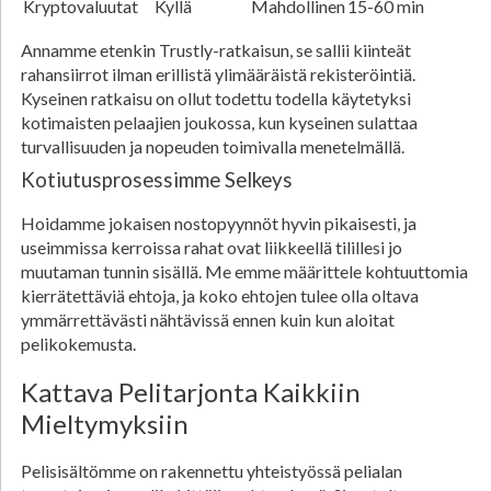
Kryptovaluutat
Kyllä
Mahdollinen
15-60 min
Annamme etenkin Trustly-ratkaisun, se sallii kiinteät
rahansiirrot ilman erillistä ylimääräistä rekisteröintiä.
Kyseinen ratkaisu on ollut todettu todella käytetyksi
kotimaisten pelaajien joukossa, kun kyseinen sulattaa
turvallisuuden ja nopeuden toimivalla menetelmällä.
Kotiutusprosessimme Selkeys
Hoidamme jokaisen nostopyynnöt hyvin pikaisesti, ja
useimmissa kerroissa rahat ovat liikkeellä tilillesi jo
muutaman tunnin sisällä. Me emme määrittele kohtuuttomia
kierrätettäviä ehtoja, ja koko ehtojen tulee olla oltava
ymmärrettävästi nähtävissä ennen kuin kun aloitat
pelikokemusta.
Kattava Pelitarjonta Kaikkiin
Mieltymyksiin
Pelisisältömme on rakennettu yhteistyössä pelialan