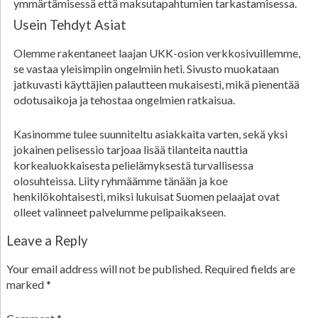
ymmärtämisessä että maksutapahtumien tarkastamisessa.
Usein Tehdyt Asiat
Olemme rakentaneet laajan UKK-osion verkkosivuillemme,
se vastaa yleisimpiin ongelmiin heti. Sivusto muokataan
jatkuvasti käyttäjien palautteen mukaisesti, mikä pienentää
odotusaikoja ja tehostaa ongelmien ratkaisua.
Kasinomme tulee suunniteltu asiakkaita varten, sekä yksi
jokainen pelisessio tarjoaa lisää tilanteita nauttia
korkealuokkaisesta pelielämyksestä turvallisessa
olosuhteissa. Liity ryhmäämme tänään ja koe
henkilökohtaisesti, miksi lukuisat Suomen pelaajat ovat
olleet valinneet palvelumme pelipaikakseen.
Leave a Reply
Your email address will not be published.
Required fields are
marked
*