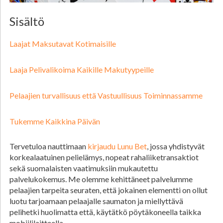
Sisältö
Laajat Maksutavat Kotimaisille
Laaja Pelivalikoima Kaikille Makutyypeille
Pelaajien turvallisuus että Vastuullisuus Toiminnassamme
Tukemme Kaikkina Päivän
Tervetuloa nauttimaan
kirjaudu Lunu Bet
, jossa yhdistyvät
korkealaatuinen pelielämys, nopeat rahaliiketransaktiot
sekä suomalaisten vaatimuksiin mukautettu
palvelukokemus. Me olemme kehittäneet palvelumme
pelaajien tarpeita seuraten, että jokainen elementti on ollut
luotu tarjoamaan pelaajalle saumaton ja miellyttävä
pelihetki huolimatta että, käytätkö pöytäkoneella taikka
mobiililaitteella.