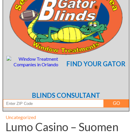
FIND YOUR GATOR
BLINDS CONSULTANT
Uncategorized
Lumo Casino – Suomen