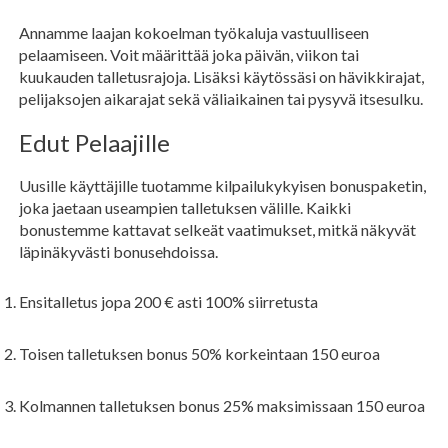
Annamme laajan kokoelman työkaluja vastuulliseen
pelaamiseen. Voit määrittää joka päivän, viikon tai
kuukauden talletusrajoja. Lisäksi käytössäsi on hävikkirajat,
pelijaksojen aikarajat sekä väliaikainen tai pysyvä itsesulku.
Edut Pelaajille
Uusille käyttäjille tuotamme kilpailukykyisen bonuspaketin,
joka jaetaan useampien talletuksen välille. Kaikki
bonustemme kattavat selkeät vaatimukset, mitkä näkyvät
läpinäkyvästi bonusehdoissa.
Ensitalletus jopa 200 € asti 100% siirretusta
Toisen talletuksen bonus 50% korkeintaan 150 euroa
Kolmannen talletuksen bonus 25% maksimissaan 150 euroa