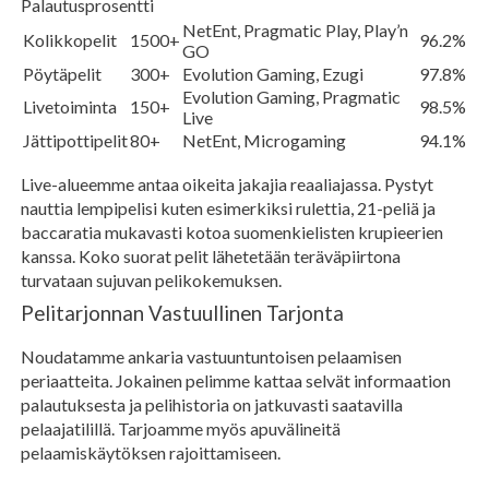
Palautusprosentti
NetEnt, Pragmatic Play, Play’n
Kolikkopelit
1500+
96.2%
GO
Pöytäpelit
300+
Evolution Gaming, Ezugi
97.8%
Evolution Gaming, Pragmatic
Livetoiminta
150+
98.5%
Live
Jättipottipelit
80+
NetEnt, Microgaming
94.1%
Live-alueemme antaa oikeita jakajia reaaliajassa. Pystyt
nauttia lempipelisi kuten esimerkiksi rulettia, 21-peliä ja
baccaratia mukavasti kotoa suomenkielisten krupieerien
kanssa. Koko suorat pelit lähetetään teräväpiirtona
turvataan sujuvan pelikokemuksen.
Pelitarjonnan Vastuullinen Tarjonta
Noudatamme ankaria vastuuntuntoisen pelaamisen
periaatteita. Jokainen pelimme kattaa selvät informaation
palautuksesta ja pelihistoria on jatkuvasti saatavilla
pelaajatilillä. Tarjoamme myös apuvälineitä
pelaamiskäytöksen rajoittamiseen.