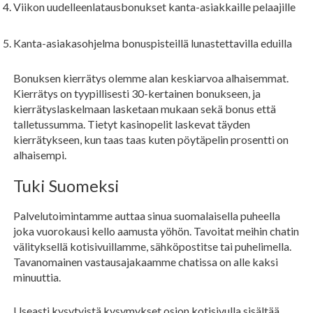
Viikon uudelleenlatausbonukset kanta-asiakkaille pelaajille
Kanta-asiakasohjelma bonuspisteillä lunastettavilla eduilla
Bonuksen kierrätys olemme alan keskiarvoa alhaisemmat.
Kierrätys on tyypillisesti 30-kertainen bonukseen, ja
kierrätyslaskelmaan lasketaan mukaan sekä bonus että
talletussumma. Tietyt kasinopelit laskevat täyden
kierrätykseen, kun taas taas kuten pöytäpelin prosentti on
alhaisempi.
Tuki Suomeksi
Palvelutoimintamme auttaa sinua suomalaisella puheella
joka vuorokausi kello aamusta yöhön. Tavoitat meihin chatin
välityksellä kotisivuillamme, sähköpostitse tai puhelimella.
Tavanomainen vastausajakaamme chatissa on alle kaksi
minuuttia.
Useasti kysytyistä kysymykset osion kotisivulla sisältää