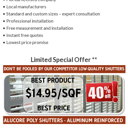
• Local manufacturers
• Standard and custom sizes – expert consultation
• Professional installation
• Free measurement and installation
• Instant free quotes
• Lowest price promise
Limited Special Offer **