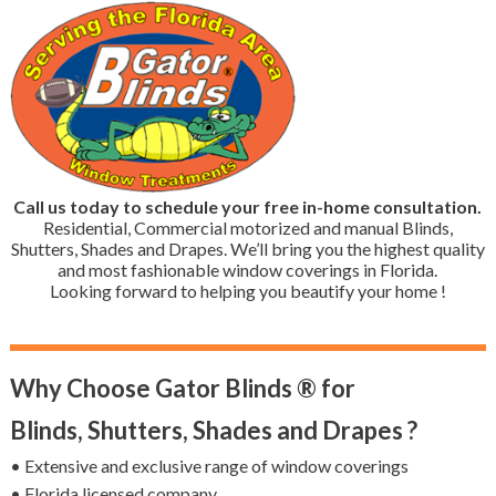
Call us today to schedule your free in-home consultation.
Residential, Commercial motorized and manual Blinds,
Shutters, Shades and Drapes. We’ll bring you the highest quality
and most fashionable window coverings in Florida.
Looking forward to helping you beautify your home !
Why Choose Gator Blinds ® for
Blinds, Shutters, Shades and Drapes ?
• Extensive and exclusive range of window coverings
• Florida licensed company