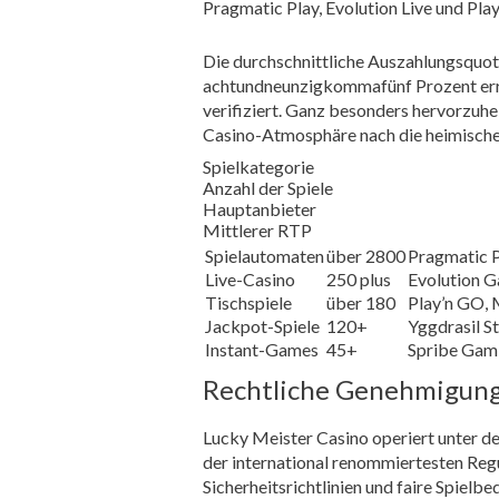
Pragmatic Play, Evolution Live und Pla
Die durchschnittliche Auszahlungsquote 
achtundneunzigkommafünf Prozent err
verifiziert. Ganz besonders hervorzuhe
Casino-Atmosphäre nach die heimische
Spielkategorie
Anzahl der Spiele
Hauptanbieter
Mittlerer RTP
Spielautomaten
über 2800
Pragmatic P
Live-Casino
250 plus
Evolution 
Tischspiele
über 180
Play’n GO,
Jackpot-Spiele
120+
Yggdrasil S
Instant-Games
45+
Spribe Gam
Rechtliche Genehmigung
Lucky Meister Casino operiert unter d
der international renommiertesten Regu
Sicherheitsrichtlinien und faire Spiel