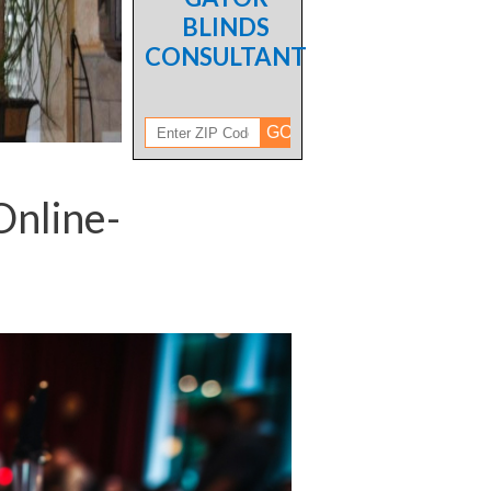
BLINDS
CONSULTANT
Online-