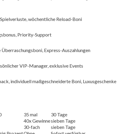
Spielverluste, wöchentliche Reload-Boni
sbonus, Priority-Support
e Überraschungsboni, Express-Auszahlungen
rsönlicher VIP-Manager, exklusive Events
ack, individuell maßgeschneiderte Boni, Luxusgeschenke
0
35 mal
30 Tage
40x Gewinne
sieben Tage
30-fach
sieben Tage
zig Prozent
Ohne
Sofort verfügbar