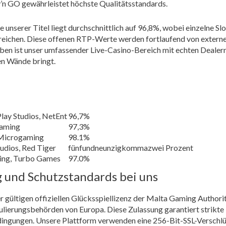
y’n GO gewährleistet höchste Qualitätsstandards.
unserer Titel liegt durchschnittlich auf 96,8%, wobei einzelne Sl
eichen. Diese offenen RTP-Werte werden fortlaufend von extern
ben ist unser umfassender Live-Casino-Bereich mit echten Dealern,
n Wände bringt.
lay Studios, NetEnt
96,7%
Gaming
97,3%
 Microgaming
98.1%
tudios, Red Tiger
fünfundneunzigkommazwei Prozent
ing, Turbo Games
97.0%
 und Schutzstandards bei uns
er gültigen offiziellen Glücksspiellizenz der Malta Gaming Aut
lierungsbehörden von Europa. Diese Zulassung garantiert strikte 
bedingungen. Unsere Plattform verwenden eine 256-Bit-SSL-Verschl