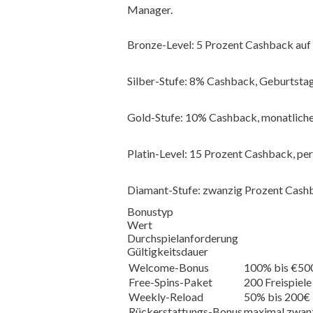
Manager.
Bronze-Level: 5 Prozent Cashback auf 
Silber-Stufe: 8% Cashback, Geburtstag
Gold-Stufe: 10% Cashback, monatlich
Platin-Level: 15 Prozent Cashback, pe
Diamant-Stufe: zwanzig Prozent Cashb
Bonustyp
Wert
Durchspielanforderung
Gültigkeitsdauer
Welcome-Bonus
100% bis €50
Free-Spins-Paket
200 Freispiele
Weekly-Reload
50% bis 200€
Rückerstattungs-Bonus
maximal zwan