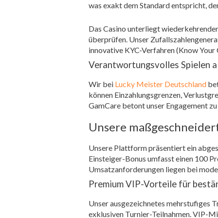
was exakt dem Standard entspricht, den
Das Casino unterliegt wiederkehrenden
überprüfen. Unser Zufallszahlengenerat
innovative KYC-Verfahren (Know Your 
Verantwortungsvolles Spielen a
Wir bei
Lucky Meister Deutschland
bet
können Einzahlungsgrenzen, Verlustgre
GamCare betont unser Engagement zu 
Unsere maßgeschneider
Unsere Plattform präsentiert ein abge
Einsteiger-Bonus umfasst einen 100 Proz
Umsatzanforderungen liegen bei moder
Premium VIP-Vorteile für bestän
Unser ausgezeichnetes mehrstufiges T
exklusiven Turnier-Teilnahmen. VIP-M