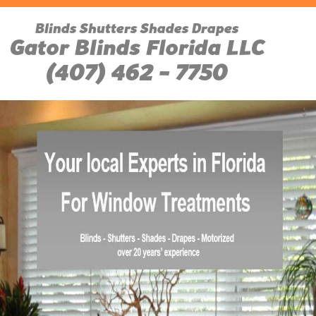
Blinds Shutters Shades Drapes
Gator Blinds Florida LLC
(407) 462 - 7750