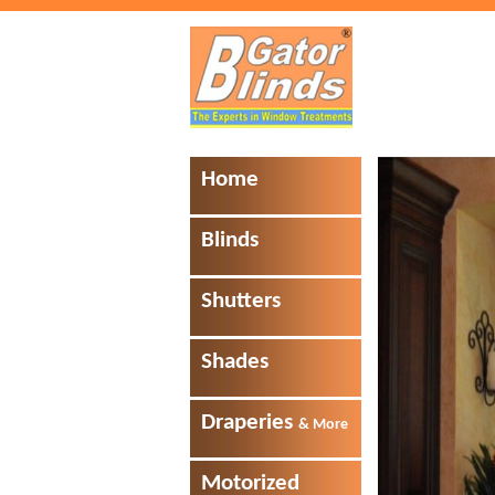
Home
Blinds
Shutters
Shades
Draperies
& More
Motorized