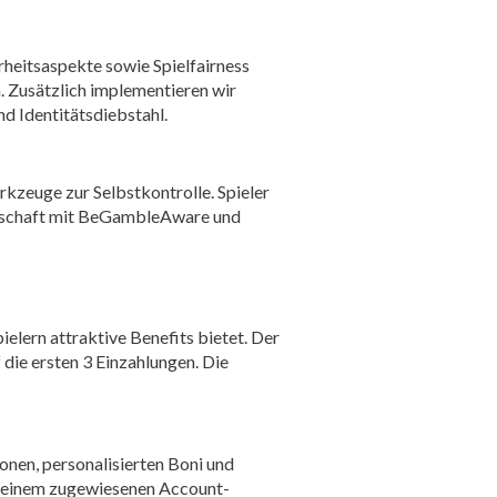
rheitsaspekte sowie Spielfairness
. Zusätzlich implementieren wir
 Identitätsdiebstahl.
zeuge zur Selbstkontrolle. Spieler
nerschaft mit BeGambleAware und
lern attraktive Benefits bietet. Der
 die ersten 3 Einzahlungen. Die
en, personalisierten Boni und
d einem zugewiesenen Account-