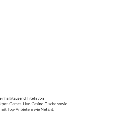
einhalbtausend Titeln von
ckpot-Games, Live-Casino-Tische sowie
 mit Top-Anbietern wie NetEnt,