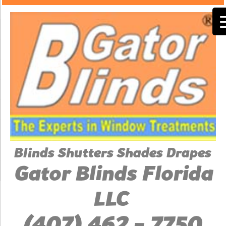
Blinds Shutters Shades Drapes
Gator Blinds Florida
LLC
(407) 462 - 7750