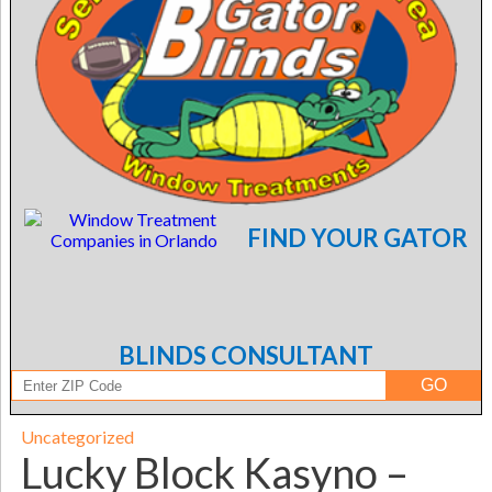
FIND YOUR GATOR
BLINDS CONSULTANT
Uncategorized
Lucky Block Kasyno –