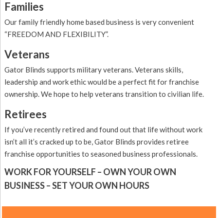
Families
Our family friendly home based business is very convenient
“FREEDOM AND FLEXIBILITY”.
Veterans
Gator Blinds supports military veterans. Veterans skills,
leadership and work ethic would be a perfect fit for franchise
ownership. We hope to help veterans transition to civilian life.
Retirees
If you’ve recently retired and found out that life without work
isn’t all it’s cracked up to be, Gator Blinds provides retiree
franchise opportunities to seasoned business professionals.
WORK FOR YOURSELF – OWN YOUR OWN
BUSINESS – SET YOUR OWN HOURS