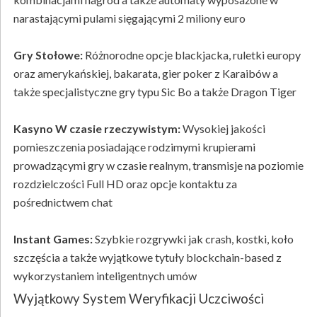
narastającymi pulami sięgającymi 2 miliony euro
Gry Stołowe:
Różnorodne opcje blackjacka, ruletki europy
oraz amerykańskiej, bakarata, gier poker z Karaibów a
także specjalistyczne gry typu Sic Bo a także Dragon Tiger
Kasyno W czasie rzeczywistym:
Wysokiej jakości
pomieszczenia posiadające rodzimymi krupierami
prowadzącymi gry w czasie realnym, transmisje na poziomie
rozdzielczości Full HD oraz opcje kontaktu za
pośrednictwem chat
Instant Games:
Szybkie rozgrywki jak crash, kostki, koło
szczęścia a także wyjątkowe tytuły blockchain-based z
wykorzystaniem inteligentnych umów
Wyjątkowy System Weryfikacji Uczciwości