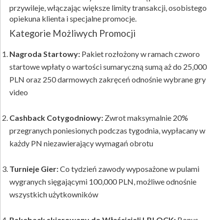
przywileje, włączając większe limity transakcji, osobistego
opiekuna klienta i specjalne promocje.
Kategorie Możliwych Promocji
Nagroda Startowy:
Pakiet rozłożony w ramach czworo
startowe wpłaty o wartości sumaryczną sumą aż do 25,000
PLN oraz 250 darmowych zakręceń odnośnie wybrane gry
video
Cashback Cotygodniowy:
Zwrot maksymalnie 20%
przegranych poniesionych podczas tygodnia, wypłacany w
każdy PN niezawierający wymagań obrotu
Turnieje Gier:
Co tydzień zawody wyposażone w pulami
wygranych sięgającymi 100,000 PLN, możliwe odnośnie
wszystkich użytkowników
Rakeback skierowany do Właścicieli LBLOCK:
Bonus