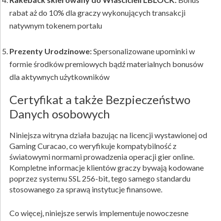
rabat aż do 10% dla graczy wykonujących transakcji
natywnym tokenem portalu
Prezenty Urodzinowe:
Spersonalizowane upominki w
formie środków premiowych bądź materialnych bonusów
dla aktywnych użytkowników
Certyfikat a także Bezpieczeństwo
Danych osobowych
Niniejsza witryna działa bazując na licencji wystawionej od
Gaming Curacao, co weryfikuje kompatybilność z
światowymi normami prowadzenia operacji gier online.
Kompletne informacje klientów graczy bywają kodowane
poprzez systemu SSL 256-bit, tego samego standardu
stosowanego za sprawą instytucje finansowe.
Co więcej, niniejsze serwis implementuje nowoczesne