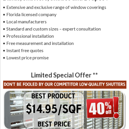
• Extensive and exclusive range of window coverings
• Florida licensed company
• Local manufacturers
• Standard and custom sizes – expert consultation
• Professional installation
• Free measurement and installation
• Instant free quotes
• Lowest price promise
Limited Special Offer **