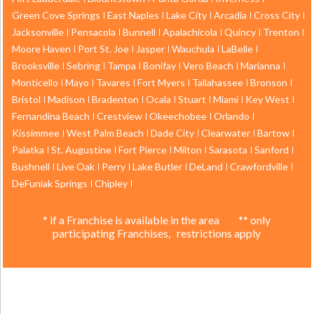
Green Cove Springs
East Naples
Lake City
Arcadia
Cross City
Jacksonville
Pensacola
Bunnell
Apalachicola
Quincy
Trenton
Moore Haven
Port St. Joe
Jasper
Wauchula
LaBelle
Brooksville
Sebring
Tampa
Bonifay
Vero Beach
Marianna
Monticello
Mayo
Tavares
Fort Myers
Tallahassee
Bronson
Bristol
Madison
Bradenton
Ocala
Stuart
Miami
Key West
Fernandina Beach
Crestview
Okeechobee
Orlando
Kissimmee
West Palm Beach
Dade City
Clearwater
Bartow
Palatka
St. Augustine
Fort Pierce
Milton
Sarasota
Sanford
Bushnell
Live Oak
Perry
Lake Butler
DeLand
Crawfordville
DeFuniak Springs
Chipley
* if a Franchise is available in the area ** only
participating Franchises, restrictions apply