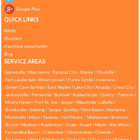
Google Plus
QUICK LINKS
Blinds
Shutters
Franchise opportunity
Blog
SERVICE AREAS
Gainesville
Macclenny
Panama City
Starke
Titusville
Fort Lauderdale
Blountstown
Punta Gorda
Inverness
Green Cove Springs
East Naples
Lake City
Arcadia
Cross City
Jacksonville
Pensacola
Bunnell
Apalachicola
Quincy
Trenton
Moore Haven
Port St. Joe
Jasper
Wauchula
LaBelle
Brooksville
Sebring
Tampa
Bonifay
Vero Beach
Marianna
Monticello
Mayo
Tavares
Fort Myers
Tallahassee
Bronson
Bristol
Madison
Bradenton
Ocala
Stuart
Miami
Key West
Fernandina Beach
Crestview
Okeechobee
Orlando
Kissimmee
West Palm Beach
Dade City
Clearwater
Bartow