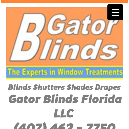
Blinds Shutters Shades Drapes
Gator Blinds Florida
LLC
(407) 462 - 7750