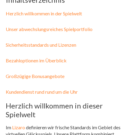
Herzlich willkommen in der Spielwelt
Unser abwechslungsreiches Spielportfolio
Sicherheitsstandards und Lizenzen
Bezahloptionen im Überblick
Großzügige Bonusangebote
Kundendienst rund rund um die Uhr
Herzlich willkommen in dieser
Spielwelt
Im
Lizaro
definieren wir frische Standards im Gebiet des
virtuellen Glücksspiels. Unsere Plattform kombiniert