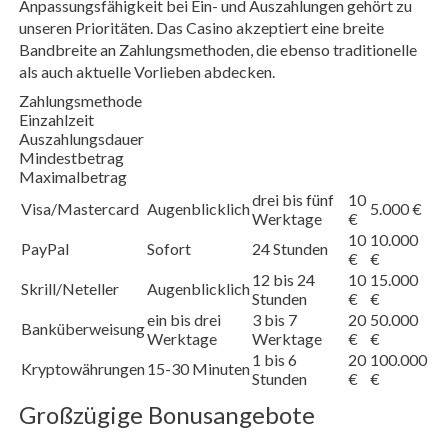
Anpassungsfähigkeit bei Ein- und Auszahlungen gehört zu
unseren Prioritäten. Das Casino akzeptiert eine breite
Bandbreite an Zahlungsmethoden, die ebenso traditionelle
als auch aktuelle Vorlieben abdecken.
Zahlungsmethode
Einzahlzeit
Auszahlungsdauer
Mindestbetrag
Maximalbetrag
drei bis fünf
10
Visa/Mastercard
Augenblicklich
5.000 €
Werktage
€
10
10.000
PayPal
Sofort
24 Stunden
€
€
12 bis 24
10
15.000
Skrill/Neteller
Augenblicklich
Stunden
€
€
ein bis drei
3 bis 7
20
50.000
Banküberweisung
Werktage
Werktage
€
€
1 bis 6
20
100.000
Kryptowährungen
15-30 Minuten
Stunden
€
€
Großzügige Bonusangebote