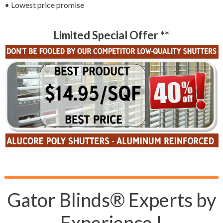
• Lowest price promise
Limited Special Offer **
Gator Blinds® Experts by
Experience !