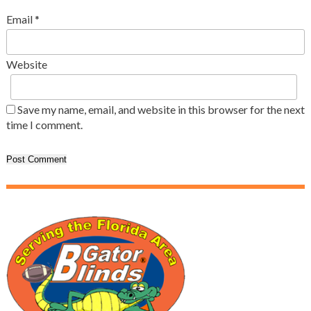
Email
*
Website
Save my name, email, and website in this browser for the next
time I comment.