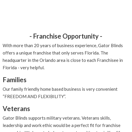
- Franchise Opportunity -
With more than 20 years of business experience, Gator Blinds
offers a unique franchise that only serves Florida. The
headquarter in the Orlando area is close to each Franchisee in
Florida - very helpful.
Families
Our family friendly home based business is very convenient
“FREEDOM AND FLEXIBILITY”.
Veterans
Gator Blinds supports military veterans. Veterans skills,
leadership and work ethic would be a perfect fit for franchise