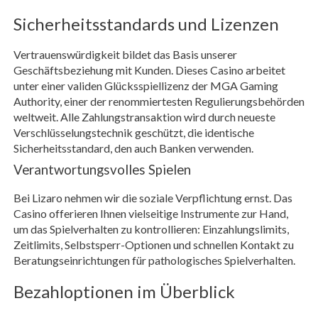
Sicherheitsstandards und Lizenzen
Vertrauenswürdigkeit bildet das Basis unserer
Geschäftsbeziehung mit Kunden. Dieses Casino arbeitet
unter einer validen Glücksspiellizenz der MGA Gaming
Authority, einer der renommiertesten Regulierungsbehörden
weltweit. Alle Zahlungstransaktion wird durch neueste
Verschlüsselungstechnik geschützt, die identische
Sicherheitsstandard, den auch Banken verwenden.
Verantwortungsvolles Spielen
Bei Lizaro nehmen wir die soziale Verpflichtung ernst. Das
Casino offerieren Ihnen vielseitige Instrumente zur Hand,
um das Spielverhalten zu kontrollieren: Einzahlungslimits,
Zeitlimits, Selbstsperr-Optionen und schnellen Kontakt zu
Beratungseinrichtungen für pathologisches Spielverhalten.
Bezahloptionen im Überblick