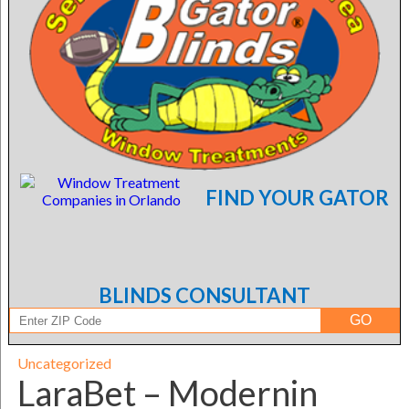
FIND YOUR GATOR
BLINDS CONSULTANT
Uncategorized
LaraBet – Modernin