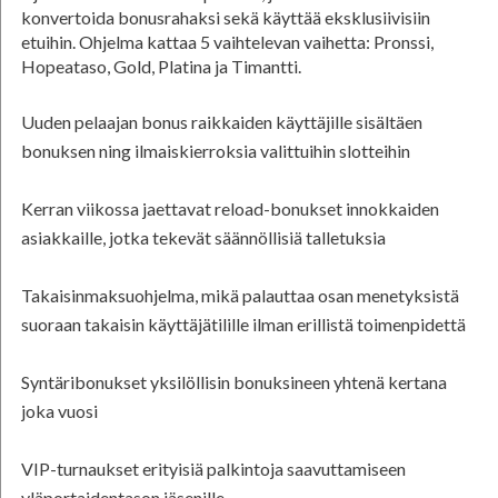
konvertoida bonusrahaksi sekä käyttää eksklusiivisiin
etuihin. Ohjelma kattaa 5 vaihtelevan vaihetta: Pronssi,
Hopeataso, Gold, Platina ja Timantti.
Uuden pelaajan bonus raikkaiden käyttäjille sisältäen
bonuksen ning ilmaiskierroksia valittuihin slotteihin
Kerran viikossa jaettavat reload-bonukset innokkaiden
asiakkaille, jotka tekevät säännöllisiä talletuksia
Takaisinmaksuohjelma, mikä palauttaa osan menetyksistä
suoraan takaisin käyttäjätilille ilman erillistä toimenpidettä
Syntäribonukset yksilöllisin bonuksineen yhtenä kertana
joka vuosi
VIP-turnaukset erityisiä palkintoja saavuttamiseen
yläportaidentason jäsenille