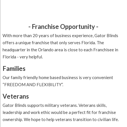
- Franchise Opportunity -
With more than 20 years of business experience, Gator Blinds
offers a unique franchise that only serves Florida. The
headquarter in the Orlando area is close to each Franchisee in
Florida - very helpful.
Families
Our family friendly home based business is very convenient
“FREEDOM AND FLEXIBILITY”.
Veterans
Gator Blinds supports military veterans. Veterans skills,
leadership and work ethic would be a perfect fit for franchise
ownership. We hope to help veterans transition to civilian life.