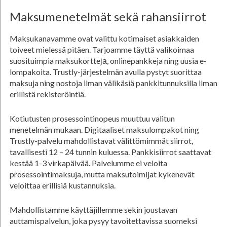
Maksumenetelmät sekä rahansiirrot
Maksukanavamme ovat valittu kotimaiset asiakkaiden
toiveet mielessä pitäen. Tarjoamme täyttä valikoimaa
suosituimpia maksukortteја, onlinepankkeja ning uusia e-
lompakoita. Trustly-järjestelmän avulla pystyt suorittaa
maksuja ning nostoja ilman välikäsiä pankkitunnuksilla ilman
erillistä rekisteröintiä.
Kotiutusten prosessointinopeus muuttuu valitun
menetelmän mukaan. Digitaaliset maksulompakot ning
Trustly-palvelu mahdollistavat välittömimmät siirrot,
tavallisesti 12 – 24 tunnin kuluessa. Pankkisiirrot saattavat
kestää 1-3 virkapäivää. Palvelumme ei veloita
prosessointimaksuja, mutta maksutoimijat kykenevät
veloittaa erillisiä kustannuksia.
Mahdollistamme käyttäjillemme sekin joustavan
auttamispalvelun, joka pysyy tavoitettavissa suomeksi