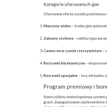
Kategorie oferowanych gier
Oferowana oferta została podzielona 
Maszyny wideo
– tradycyjne automat
Zabawy stołowe
– ruletka typu euro
Casino na w czasie rzeczywistym
– s
Rozrywki błyskawiczne
– ekspresowe 
Rozrywki specjalne
– losy wirtualne, 
Program premiowy i bon
Stworzyliśmy wielostopniowy system 
grach. Zaangażowanie użytkowników wp