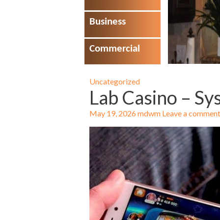
Business
Commercial
Uncategorized
Lab Casino – S
May 19, 2026
mdwm
Leave a commen