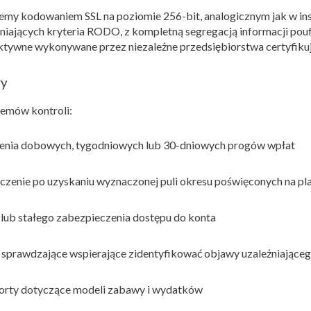
jemy kodowaniem SSL na poziomie 256-bit, analogicznym jak w in
iających kryteria RODO, z kompletną segregacją informacji po
ktywne wykonywane przez niezależne przedsiębiorstwa certyfikuj
ry
emów kontroli:
enia dobowych, tygodniowych lub 30-dniowych progów wpłat
czenie po uzyskaniu wyznaczonej puli okresu poświęconych na pl
lub stałego zabezpieczenia dostępu do konta
 sprawdzające wspierające zidentyfikować objawy uzależniające
porty dotyczące modeli zabawy i wydatków