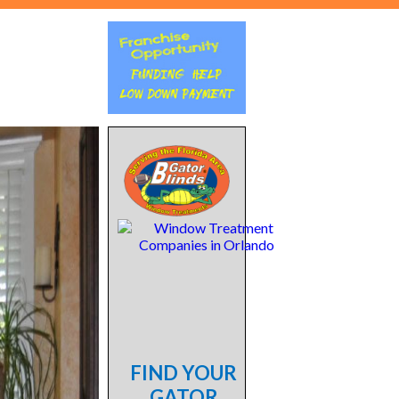
FIND YOUR
GATOR