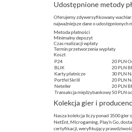
Udostępnione metody pł
Oferujemy zdywersyfikowany wachlarz
najważniejsze dane o udostępnionych 
Metoda płatności
Minimalny depozyt
Czas realizacji wpłaty
Termin przetworzenia wypłaty
Koszt
P24
20 PLN
O
BLIK
20 PLN
B
Karty płatnicze
30 PLN
N
Portfel Skrill
20 PLN
N
Neteller
20 PLN
B
Transakcja międzybankowy
50 PLN
od
Kolekcja gier i produce
Nasza kolekcja liczy ponad 3500 gier
NetEnt, Microgaming, Play’n Go, dost
certyfikacji, weryfikujący prawdziwo