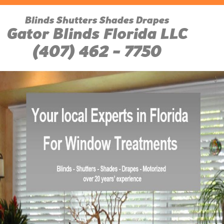
Blinds Shutters Shades Drapes
Gator Blinds Florida LLC
(407) 462 - 7750